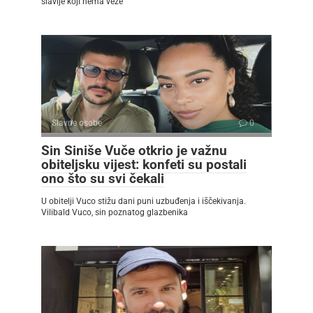
slavlje koji nema veze
Slavne osobe
0
Sin Siniše Vuče otkrio je važnu
obiteljsku vijest: konfeti su postali
ono što su svi čekali
U obitelji Vuco stižu dani puni uzbuđenja i iščekivanja.
Vilibald Vuco, sin poznatog glazbenika