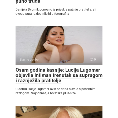
puno truda
Danijela Dvornik ponovno je privukla pažnju pratitelja, ali
ovoga puta razlog nije bila fotografija
Slavne osobe
0
Osam godina kasnije: Lucija Lugomer
objavila intiman trenutak sa suprugom
i raznježila pratitelje
U domu Lucije Lugomer ovih se dana slavilo s posebnim
razlogom. Najpoznatija hrvatska plus-size