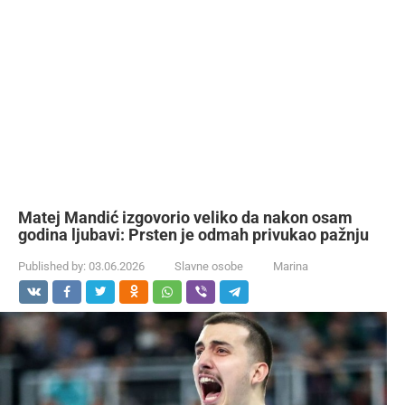
Matej Mandić izgovorio veliko da nakon osam
godina ljubavi: Prsten je odmah privukao pažnju
Published by:
03.06.2026
Slavne osobe
Marina