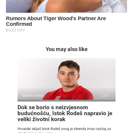
You may also like
Slavne osobe
0
Dok se borio s neizvjesnom
budućnošću, Istok Rodeš napravio je
veliki životni korak
Hrvatski skijaš Istok Rodeš ovog je vikenda imao razlog za