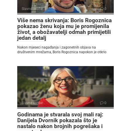
Slavne osobe
0
Više nema skrivanja: Boris Rogoznica
pokazao ženu koja mu je promijenila
život, a obožavatelji odmah primijetili
jedan detalj
Nakon mjeseci nagađanja i zagonetnih objava na
društvenim mrežama, Boris Rogoznica napokon je otkrio
Slavne osobe
0
Godinama je stvarala svoj mali raj:
Danijela Dvornik pokazala što je
nastalo nakon brojnih pogrešaka i