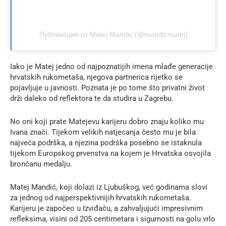
Публикация от Matej Mandic (@mandicmatej)
Iako je Matej jedno od najpoznatijih imena mlađe generacije
hrvatskih rukometaša, njegova partnerica rijetko se
pojavljuje u javnosti. Poznata je po tome što privatni život
drži daleko od reflektora te da studira u Zagrebu.
No oni koji prate Matejevu karijeru dobro znaju koliko mu
Ivana znači. Tijekom velikih natjecanja često mu je bila
najveća podrška, a njezina podrška posebno se istaknula
tijekom Europskog prvenstva na kojem je Hrvatska osvojila
brončanu medalju.
Matej Mandić, koji dolazi iz Ljubuškog, već godinama slovi
za jednog od najperspektivnijih hrvatskih rukometaša.
Karijeru je započeo u Izviđaču, a zahvaljujući impresivnim
refleksima, visini od 205 centimetara i sigurnosti na golu vrlo