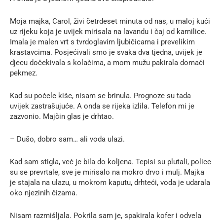
Moja majka, Carol, živi četrdeset minuta od nas, u maloj kući
uz rijeku koja je uvijek mirisala na lavandu i čaj od kamilice.
Imala je malen vrt s tvrdoglavim ljubičicama i prevelikim
krastavcima. Posjećivali smo je svaka dva tjedna, uvijek je
djecu dočekivala s kolačima, a mom mužu pakirala domaći
pekmez.
Kad su počele kiše, nisam se brinula. Prognoze su tada
uvijek zastrašujuće. A onda se rijeka izlila. Telefon mi je
zazvonio. Majčin glas je drhtao.
– Dušo, dobro sam… ali voda ulazi.
Kad sam stigla, već je bila do koljena. Tepisi su plutali, police
su se prevrtale, sve je mirisalo na mokro drvo i mulj. Majka
je stajala na ulazu, u mokrom kaputu, drhteći, voda je udarala
oko njezinih čizama.
Nisam razmišljala. Pokrila sam je, spakirala kofer i odvela