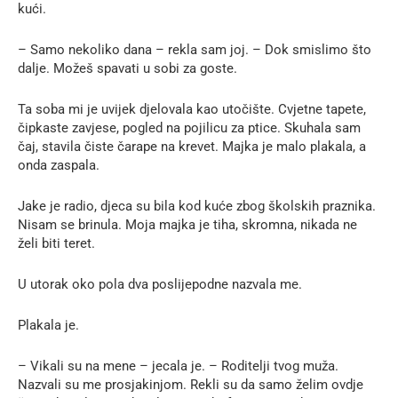
kući.
– Samo nekoliko dana – rekla sam joj. – Dok smislimo što
dalje. Možeš spavati u sobi za goste.
Ta soba mi je uvijek djelovala kao utočište. Cvjetne tapete,
čipkaste zavjese, pogled na pojilicu za ptice. Skuhala sam
čaj, stavila čiste čarape na krevet. Majka je malo plakala, a
onda zaspala.
Jake je radio, djeca su bila kod kuće zbog školskih praznika.
Nisam se brinula. Moja majka je tiha, skromna, nikada ne
želi biti teret.
U utorak oko pola dva poslijepodne nazvala me.
Plakala je.
– Vikali su na mene – jecala je. – Roditelji tvog muža.
Nazvali su me prosjakinjom. Rekli su da samo želim ovdje