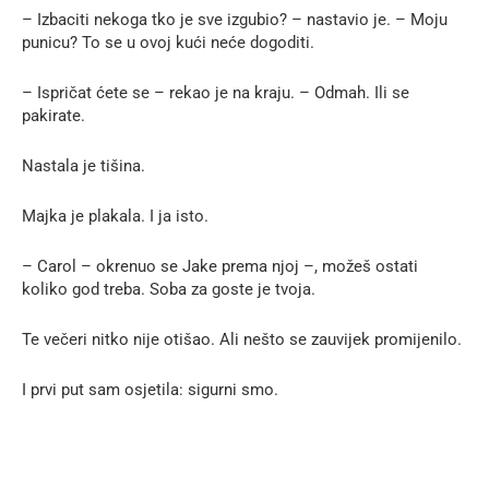
– Izbaciti nekoga tko je sve izgubio? – nastavio je. – Moju
punicu? To se u ovoj kući neće dogoditi.
– Ispričat ćete se – rekao je na kraju. – Odmah. Ili se
pakirate.
Nastala je tišina.
Majka je plakala. I ja isto.
– Carol – okrenuo se Jake prema njoj –, možeš ostati
koliko god treba. Soba za goste je tvoja.
Te večeri nitko nije otišao. Ali nešto se zauvijek promijenilo.
I prvi put sam osjetila: sigurni smo.