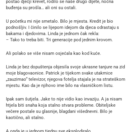
postao dječji krevet, rodilo se naše drugo dijete, noćna
buđenja su prošla… ali oni su ostali.
U početku mi nije smetalo. Bilo je mjesta. Kredit je bio
podnošljiv. I činilo se lijepom idejom da djeca odrastaju s
bakama i djedovima. Linda je jednom čak rekla:
– Tako to treba biti. Tri generacije pod jednim krovom.
Ali polako se više nisam osjećala kao kod kuće.
Linda je bez dopuštenja objesila svoje ukrasne tanjure na zid
moje blagovaonice. Patrick je tijekom svake utakmice
„zauzimao“ televizor, njegova fotelja stajala je na strateškom
mjestu. Kao da je njihovo ime bilo na vlasničkom listu.
Ipak sam šutjela. Jake to nije vidio kao invaziju. A ja nisam
htjela biti snaha koja stalno stvara probleme. Obiteljske
večere postale su glasnije, blagdani višednevni. Bilo je
kaotično, ali stalno.
A onda je u jednom tjednu sve eksplodiralo.