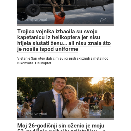
Zanimljivo znati
0
Trojica vojnika izbacila su svoju
kapetanicu iz helikoptera jer nisu
htjela slušati ženu… ali nisu znala što
je nosila ispod uniforme
Vjetar je Sari oteo dah čim su joj prsti skliznuli s metalnog
rukohvata. Helikopter
Zanimljivo znati
0
Moj 26-godišnji sin oženio je moju