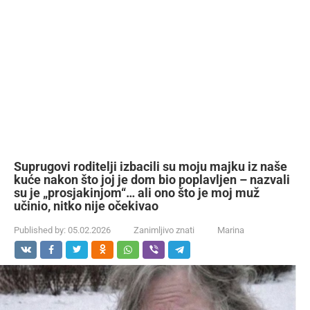
Suprugovi roditelji izbacili su moju majku iz naše
kuće nakon što joj je dom bio poplavljen – nazvali
su je „prosjakinjom“… ali ono što je moj muž
učinio, nitko nije očekivao
Published by:
05.02.2026
Zanimljivo znati
Marina