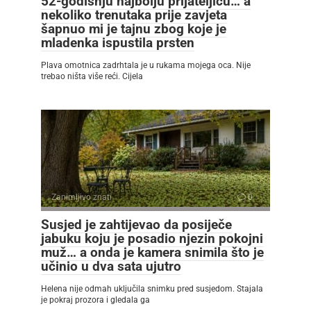
52-godišnju najbolju prijateljicu… a
nekoliko trenutaka prije zavjeta
šapnuo mi je tajnu zbog koje je
mladenka ispustila prsten
Plava omotnica zadrhtala je u rukama mojega oca. Nije
trebao ništa više reći. Cijela
Zanimljivo znati
0
Susjed je zahtijevao da posiječe
jabuku koju je posadio njezin pokojni
muž… a onda je kamera snimila što je
učinio u dva sata ujutro
Helena nije odmah uključila snimku pred susjedom. Stajala
je pokraj prozora i gledala ga