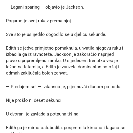
— Lagani sparing — objavio je Jackson.
Pogurao je svoj rukav prema njoj.
Sve što je uslijedilo dogodilo se u djeliću sekunde.
Edith se jedva primjetno pomaknula, uhvatila njegovu ruku i
izbacila ga iz ravnoteže. Jackson je zakoračio naprijed —
pravo u pripremljenu zamku. U sljedećem trenutku već je
ležao na tatamiju, a Edith je zauzela dominantan položaj i
odmah zaključala bolan zahvat.
— Predajem se! — izdahnuo je, pljesnuvši dlanom po podu.
Nije prošlo ni deset sekundi.
U dvorani je zavladala potpuna tišina.
Edith ga je mirno oslobodila, pospremila kimono i lagano se