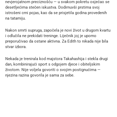
nevjerojatnom preciznošću — u svakom pokretu osjećao se
desetljećima stečen iskustva. Dodirnuvši prstima svoj
istrošeni crni pojas, kao da se prisjetila godina provedenih
na tatamiju.
Nakon smrti supruga, započela je novi život u drugom kvartu
i odlučila ne prekidati treninge. Liječnik joj je uporno
preporučivao da ostane aktivna. Za Edith to nikada nije bila
stvar izbora.
Nekada je trenirala kod majstora Takahashija i stekla drugi
dan, kombinirajući sport s odgojem djece i obiteljskim
životom. Nije voljela govoriti o svojim postignućima —
njezina razina govorila je sama za sebe.