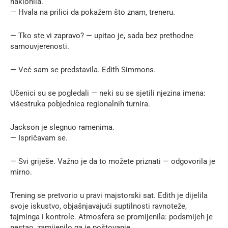
naklonila.
— Hvala na prilici da pokažem što znam, treneru.
— Tko ste vi zapravo? — upitao je, sada bez prethodne
samouvjerenosti.
— Već sam se predstavila. Edith Simmons.
Učenici su se pogledali — neki su se sjetili njezina imena:
višestruka pobjednica regionalnih turnira.
Jackson je slegnuo ramenima.
— Ispričavam se.
— Svi griješe. Važno je da to možete priznati — odgovorila je
mirno.
Trening se pretvorio u pravi majstorski sat. Edith je dijelila
svoje iskustvo, objašnjavajući suptilnosti ravnoteže,
tajminga i kontrole. Atmosfera se promijenila: podsmijeh je
nestao, zamijenilo ga je poštovanje.