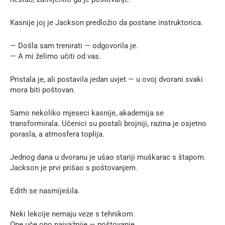
Kasnije joj je Jackson predložio da postane instruktorica.
— Došla sam trenirati — odgovorila je.
— A mi želimo učiti od vas.
Pristala je, ali postavila jedan uvjet — u ovoj dvorani svaki
mora biti poštovan.
Samo nekoliko mjeseci kasnije, akademija se
transformirala. Učenici su postali brojniji, razina je osjetno
porasla, a atmosfera toplija.
Jednog dana u dvoranu je ušao stariji muškarac s štapom.
Jackson je prvi prišao s poštovanjem.
Edith se nasmiješila.
Neki lekcije nemaju veze s tehnikom.
One uče ono najvažnije — poštovanje.