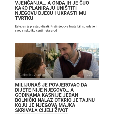
VJENČANJA… A ONDA IH JE ČUO
KAKO PLANIRAJU UNIŠTITI
NJEGOVU DJECU I UKRASTI MU
TVRTKU
Esteban je prestao disati. Prsti njegova brata bili su udaljeni
svega nekoliko centimetara od
Zanimljivo znati
0
MILIJUNAŠ JE POVJEROVAO DA
DIJETE NIJE NJEGOVO… A
GODINAMA KASNIJE JEDAN
BOLNIČKI NALAZ OTKRIO JE TAJNU
KOJU JE NJEGOVA MAJKA
SKRIVALA CIJELI ŽIVOT