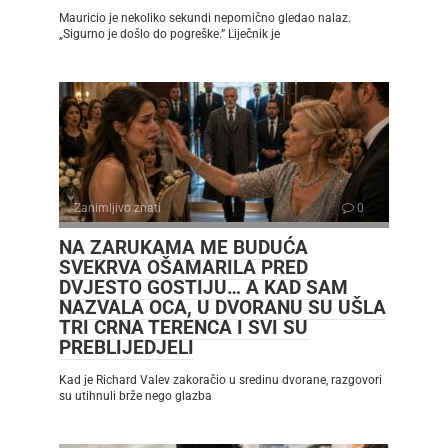
Mauricio je nekoliko sekundi nepomično gledao nalaz.
„Sigurno je došlo do pogreške.” Liječnik je
Zanimljivo znati
0
NA ZARUKAMA ME BUDUĆA
SVEKRVA OŠAMARILA PRED
DVJESTO GOSTIJU… A KAD SAM
NAZVALA OCA, U DVORANU SU UŠLA
TRI CRNA TERENCA I SVI SU
PREBLIJEDJELI
Kad je Richard Valev zakoračio u sredinu dvorane, razgovori
su utihnuli brže nego glazba