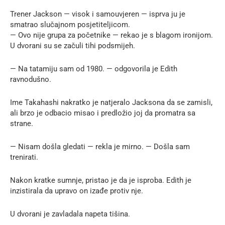
Trener Jackson — visok i samouvjeren — isprva ju je
smatrao slučajnom posjetiteljicom.
— Ovo nije grupa za početnike — rekao je s blagom ironijom.
U dvorani su se začuli tihi podsmijeh.
— Na tatamiju sam od 1980. — odgovorila je Edith
ravnodušno.
Ime Takahashi nakratko je natjeralo Jacksona da se zamisli,
ali brzo je odbacio misao i predložio joj da promatra sa
strane.
— Nisam došla gledati — rekla je mirno. — Došla sam
trenirati.
Nakon kratke sumnje, pristao je da je isproba. Edith je
inzistirala da upravo on izađe protiv nje.
U dvorani je zavladala napeta tišina.