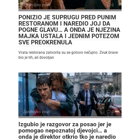
Zanimljivo znati
0
PONIZIO JE SUPRUGU PRED PUNIM
RESTORANOM I NAREDIO JOJ DA
POGNE GLAVU… A ONDA JE NJEZINA
MAJKA USTALA I JEDNIM POTEZOM
SVE PREOKRENULA
Vrata restorana zatvorila su se gotovo nečujno. Zvuk brave
bio je tih, ali dovoljan
Zanimljivo znati
0
Izgubio je razgovor za posao jer je
pomogao nepoznatoj djevojci… a
onda je direktor otkrio tko je naredio