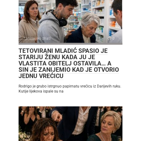
Zanimljivo znati
0
TETOVIRANI MLADIĆ SPASIO JE
STARIJU ŽENU KADA JU JE
VLASTITA OBITELJ OSTAVILA… A
SIN JE ZANIJEMIO KAD JE OTVORIO
JEDNU VREĆICU
Rodrigo je grubo istrgnuo papirnatu vrećicu iz Darijevih ruku.
Kutije lijekova ispale su na