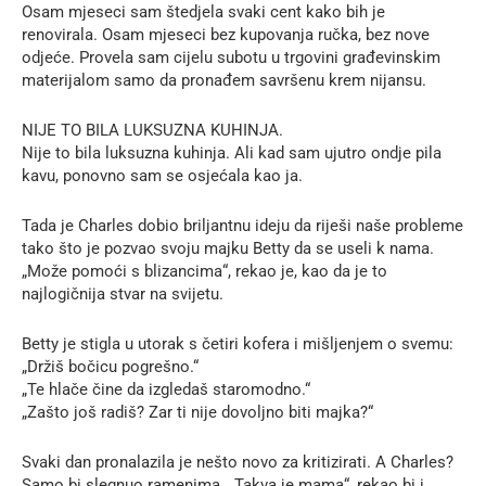
Osam mjeseci sam štedjela svaki cent kako bih je
renovirala. Osam mjeseci bez kupovanja ručka, bez nove
odjeće. Provela sam cijelu subotu u trgovini građevinskim
materijalom samo da pronađem savršenu krem nijansu.
NIJE TO BILA LUKSUZNA KUHINJA.
Nije to bila luksuzna kuhinja. Ali kad sam ujutro ondje pila
kavu, ponovno sam se osjećala kao ja.
Tada je Charles dobio briljantnu ideju da riješi naše probleme
tako što je pozvao svoju majku Betty da se useli k nama.
„Može pomoći s blizancima“, rekao je, kao da je to
najlogičnija stvar na svijetu.
Betty je stigla u utorak s četiri kofera i mišljenjem o svemu:
„Držiš bočicu pogrešno.“
„Te hlače čine da izgledaš staromodno.“
„Zašto još radiš? Zar ti nije dovoljno biti majka?“
Svaki dan pronalazila je nešto novo za kritizirati. A Charles?
Samo bi slegnuo ramenima. „Takva je mama“, rekao bi i