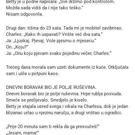
Betty je u podne napisala: „Sve držimo pod kontrolom.
Možda sada vidiš da i nije tako teško.“
Nisam odgovorila.
Drugi dan: tišina do 23 sata. Tada mi je mobitel zavibrirao.
Charles: „Kako ih uspavati? Vrište već dva sata.“
Ja: „Ljuskaj. Pjevaj. Vole pjesmu o mjesecu.“
On: „Koju?“
Ja: „Onu koju pjevam svaku pojedinu večer, Charles.“
Trećeg dana morala sam uzeti dokumente iz kuće. Otključala
sam i ušla u potpuni kaos.
DNEVNI BORAVAK BIO JE POLJE RUŠEVINA.
Dnevni boravak bio je polje ruševina. Hrpe rublja posvuda.
Smeće se prelijevalo. Smrdjelo je kiselo.
Betty je stajala usred svega i vikala na Charlesa, dok je jedan
blizanac urlao u njezinu naručju, a drugi vrištao u ogradici.
„Prije 20 minuta sam ti rekla da ga presvučeš!“
„Jesam, mama!“