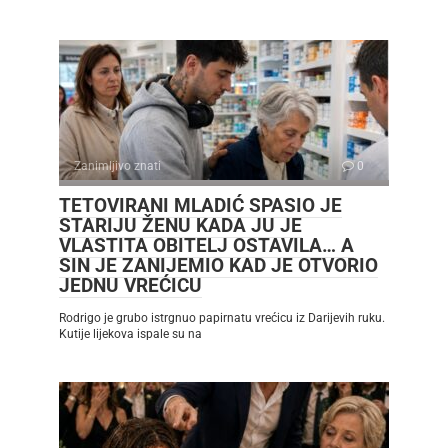
Zanimljivo znati
0
TETOVIRANI MLADIĆ SPASIO JE
STARIJU ŽENU KADA JU JE
VLASTITA OBITELJ OSTAVILA… A
SIN JE ZANIJEMIO KAD JE OTVORIO
JEDNU VREĆICU
Rodrigo je grubo istrgnuo papirnatu vrećicu iz Darijevih ruku.
Kutije lijekova ispale su na