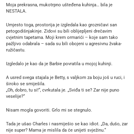
Moja prekrasna, mukotrpno ušteđena kuhinja… bila je
NESTALA.
Umjesto toga, prostorija je izgledala kao grozničavi san
petogodišnjakinje. Zidovi su bili oblijepljeni drečavim
cvjetnim tapetama. Moji krem ormarići – koje sam tako
pažljivo odabrala – sada su bili obojeni u agresivnu žvaka-
ružičastu.
Izgledalo je kao da je Barbie povratila u mojoj kuhinji.
A usred svega stajala je Betty, s valjkom za boju još u ruci, i
široko se smiješila.
„Oh, dobro, tu si!“, cvrkutala je. „Sviđa ti se? Zar nije puno
veselije?“
Nisam mogla govoriti. Grlo mi se stegnulo.
Tada je ušao Charles i nasmiješio se kao idiot. „Da, dušo, zar
nije super? Mama je mislila da će unijeti svježinu.“