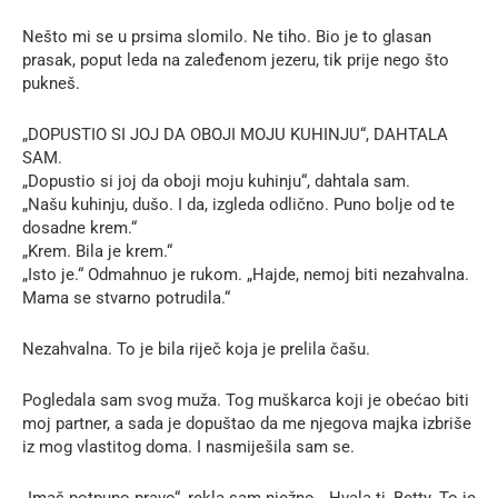
Nešto mi se u prsima slomilo. Ne tiho. Bio je to glasan
prasak, poput leda na zaleđenom jezeru, tik prije nego što
pukneš.
„DOPUSTIO SI JOJ DA OBOJI MOJU KUHINJU“, DAHTALA
SAM.
„Dopustio si joj da oboji moju kuhinju“, dahtala sam.
„Našu kuhinju, dušo. I da, izgleda odlično. Puno bolje od te
dosadne krem.“
„Krem. Bila je krem.“
„Isto je.“ Odmahnuo je rukom. „Hajde, nemoj biti nezahvalna.
Mama se stvarno potrudila.“
Nezahvalna. To je bila riječ koja je prelila čašu.
Pogledala sam svog muža. Tog muškarca koji je obećao biti
moj partner, a sada je dopuštao da me njegova majka izbriše
iz mog vlastitog doma. I nasmiješila sam se.
„Imaš potpuno pravo“, rekla sam nježno. „Hvala ti, Betty. To je