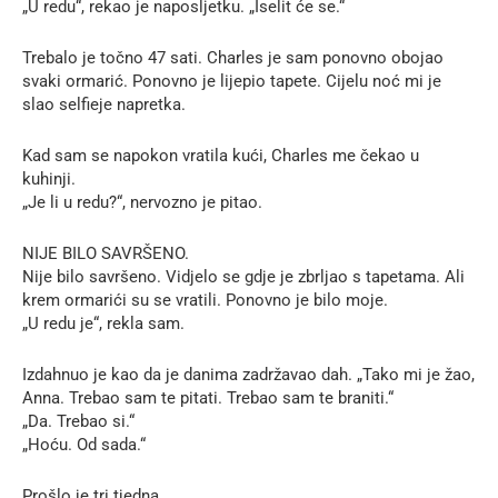
„U redu“, rekao je naposljetku. „Iselit će se.“
Trebalo je točno 47 sati. Charles je sam ponovno obojao
svaki ormarić. Ponovno je lijepio tapete. Cijelu noć mi je
slao selfieje napretka.
Kad sam se napokon vratila kući, Charles me čekao u
kuhinji.
„Je li u redu?“, nervozno je pitao.
NIJE BILO SAVRŠENO.
Nije bilo savršeno. Vidjelo se gdje je zbrljao s tapetama. Ali
krem ormarići su se vratili. Ponovno je bilo moje.
„U redu je“, rekla sam.
Izdahnuo je kao da je danima zadržavao dah. „Tako mi je žao,
Anna. Trebao sam te pitati. Trebao sam te braniti.“
„Da. Trebao si.“
„Hoću. Od sada.“
Prošlo je tri tjedna.