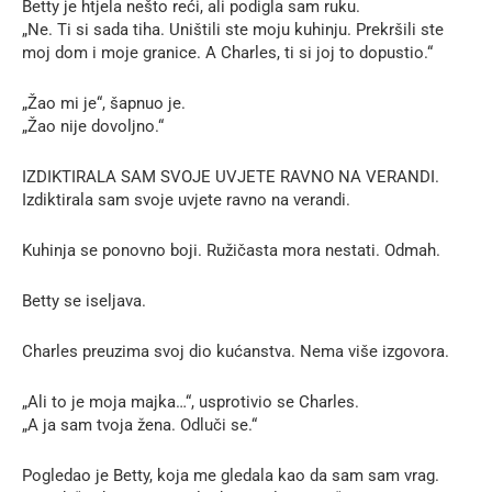
Betty je htjela nešto reći, ali podigla sam ruku.
„Ne. Ti si sada tiha. Uništili ste moju kuhinju. Prekršili ste
moj dom i moje granice. A Charles, ti si joj to dopustio.“
„Žao mi je“, šapnuo je.
„Žao nije dovoljno.“
IZDIKTIRALA SAM SVOJE UVJETE RAVNO NA VERANDI.
Izdiktirala sam svoje uvjete ravno na verandi.
Kuhinja se ponovno boji. Ružičasta mora nestati. Odmah.
Betty se iseljava.
Charles preuzima svoj dio kućanstva. Nema više izgovora.
„Ali to je moja majka…“, usprotivio se Charles.
„A ja sam tvoja žena. Odluči se.“
Pogledao je Betty, koja me gledala kao da sam sam vrag.