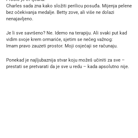
Charles sada zna kako složiti perilicu posuđa. Mijenja pelene
bez očekivanja medalje. Betty zove, ali više ne dolazi
nenajavljeno.
Je li sve savršeno? Ne. Idemo na terapiju. Ali svaki put kad
vidim svoje krem ormariće, sjetim se nečeg važnog:
Imam pravo zauzeti prostor. Moji osjećaji se računaju.
Ponekad je najljubaznija stvar koju možeš učiniti za sve –
prestati se pretvarati da je sve u redu – kada apsolutno nije.