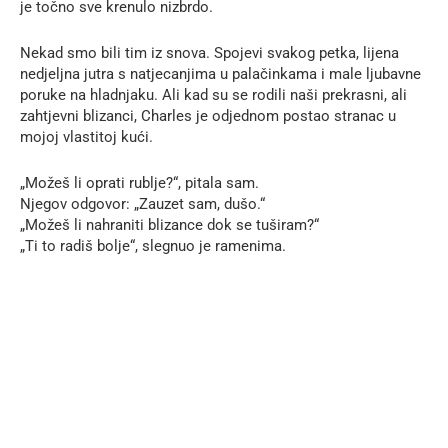
je točno sve krenulo nizbrdo.
Nekad smo bili tim iz snova. Spojevi svakog petka, lijena
nedjeljna jutra s natjecanjima u palačinkama i male ljubavne
poruke na hladnjaku. Ali kad su se rodili naši prekrasni, ali
zahtjevni blizanci, Charles je odjednom postao stranac u
mojoj vlastitoj kući.
„Možeš li oprati rublje?“, pitala sam.
Njegov odgovor: „Zauzet sam, dušo.“
„Možeš li nahraniti blizance dok se tuširam?“
„Ti to radiš bolje“, slegnuo je ramenima.