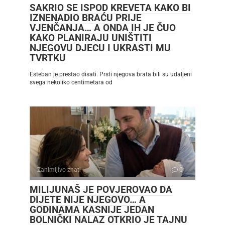
SAKRIO SE ISPOD KREVETA KAKO BI
IZNENADIO BRAĆU PRIJE
VJENČANJA… A ONDA IH JE ČUO
KAKO PLANIRAJU UNIŠTITI
NJEGOVU DJECU I UKRASTI MU
TVRTKU
Esteban je prestao disati. Prsti njegova brata bili su udaljeni
svega nekoliko centimetara od
Zanimljivo znati
0
MILIJUNAŠ JE POVJEROVAO DA
DIJETE NIJE NJEGOVO… A
GODINAMA KASNIJE JEDAN
BOLNIČKI NALAZ OTKRIO JE TAJNU