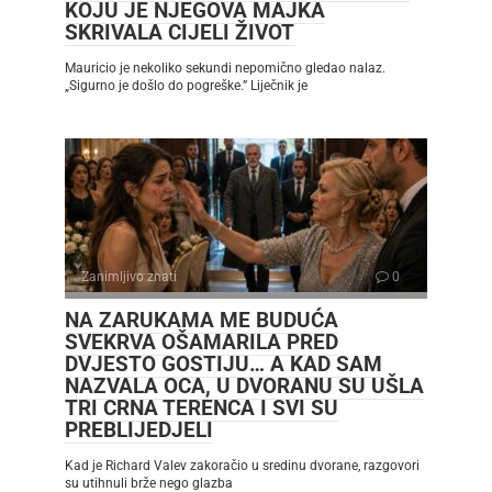
KOJU JE NJEGOVA MAJKA
SKRIVALA CIJELI ŽIVOT
Mauricio je nekoliko sekundi nepomično gledao nalaz.
„Sigurno je došlo do pogreške.” Liječnik je
Zanimljivo znati
0
NA ZARUKAMA ME BUDUĆA
SVEKRVA OŠAMARILA PRED
DVJESTO GOSTIJU… A KAD SAM
NAZVALA OCA, U DVORANU SU UŠLA
TRI CRNA TERENCA I SVI SU
PREBLIJEDJELI
Kad je Richard Valev zakoračio u sredinu dvorane, razgovori
su utihnuli brže nego glazba