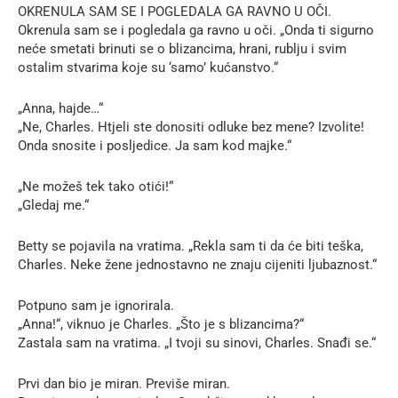
OKRENULA SAM SE I POGLEDALA GA RAVNO U OČI.
Okrenula sam se i pogledala ga ravno u oči. „Onda ti sigurno
neće smetati brinuti se o blizancima, hrani, rublju i svim
ostalim stvarima koje su ‘samo’ kućanstvo.“
„Anna, hajde…“
„Ne, Charles. Htjeli ste donositi odluke bez mene? Izvolite!
Onda snosite i posljedice. Ja sam kod majke.“
„Ne možeš tek tako otići!“
„Gledaj me.“
Betty se pojavila na vratima. „Rekla sam ti da će biti teška,
Charles. Neke žene jednostavno ne znaju cijeniti ljubaznost.“
Potpuno sam je ignorirala.
„Anna!“, viknuo je Charles. „Što je s blizancima?“
Zastala sam na vratima. „I tvoji su sinovi, Charles. Snađi se.“
Prvi dan bio je miran. Previše miran.