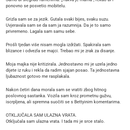
ponovno se posvetio mobitelu.
Grizla sam se za jezik. Gutala svaki bijes, svaku suzu.
Uvjeravala sam se da sam ja razumnija. Da je to samo
privremeno. Lagala sam samu sebe.
Prošli tjedan više nisam mogla izdržati. Spakirala sam
blizance i odvezla se majci. Trebao mi je zrak za disanje.
Moja majka nije kritizirala. Jednostavno mi je uzela jedno
dijete iz ruku i rekla da radim sjajan posao. Ta jednostavna
ljubaznost gotovo me rasplakala.
Nakon četiri dana morala sam se vratiti zbog hitnog
poslovnog sastanka. Vozila sam kroz prometnu gužvu,
iscrpljena, ali spremna suočiti se s Bettyinim komentarima.
OTKLJUČALA SAM ULAZNA VRATA.
Otključala sam ulazna vrata. I tada mi je srce stalo.