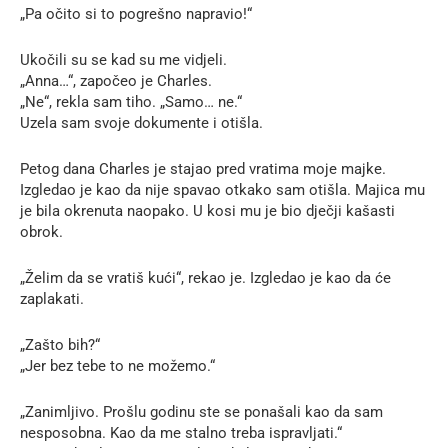
„Pa očito si to pogrešno napravio!“
Ukočili su se kad su me vidjeli.
„Anna…“, započeo je Charles.
„Ne“, rekla sam tiho. „Samo… ne.“
Uzela sam svoje dokumente i otišla.
Petog dana Charles je stajao pred vratima moje majke.
Izgledao je kao da nije spavao otkako sam otišla. Majica mu
je bila okrenuta naopako. U kosi mu je bio dječji kašasti
obrok.
„Želim da se vratiš kući“, rekao je. Izgledao je kao da će
zaplakati.
„Zašto bih?“
„Jer bez tebe to ne možemo.“
„Zanimljivo. Prošlu godinu ste se ponašali kao da sam
nesposobna. Kao da me stalno treba ispravljati.“