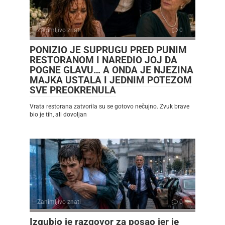
Zanimljivo znati
0
PONIZIO JE SUPRUGU PRED PUNIM
RESTORANOM I NAREDIO JOJ DA
POGNE GLAVU… A ONDA JE NJEZINA
MAJKA USTALA I JEDNIM POTEZOM
SVE PREOKRENULA
Vrata restorana zatvorila su se gotovo nečujno. Zvuk brave
bio je tih, ali dovoljan
Zanimljivo znati
0
Izgubio je razgovor za posao jer je