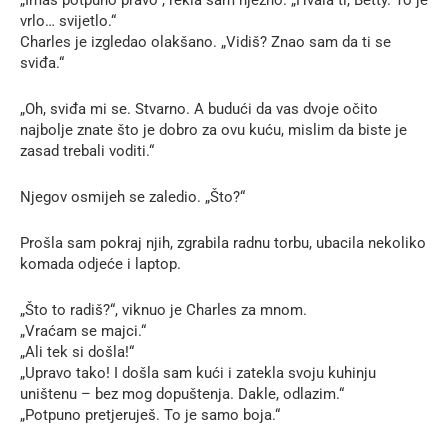
vrlo… svijetlo.“
Charles je izgledao olakšano. „Vidiš? Znao sam da ti se
sviđa.“
„Oh, sviđa mi se. Stvarno. A budući da vas dvoje očito
najbolje znate što je dobro za ovu kuću, mislim da biste je
zasad trebali voditi.“
Njegov osmijeh se zaledio. „Što?“
Prošla sam pokraj njih, zgrabila radnu torbu, ubacila nekoliko
komada odjeće i laptop.
„Što to radiš?“, viknuo je Charles za mnom.
„Vraćam se majci.“
„Ali tek si došla!“
„Upravo tako! I došla sam kući i zatekla svoju kuhinju
uništenu – bez mog dopuštenja. Dakle, odlazim.“
„Potpuno pretjeruješ. To je samo boja.“