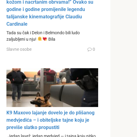
kožom i nacrtanim obrvama!” Ovako su
godine i godine promijenile legendu
talijanske kinematografije Claudiu
Cardinale
Tada su čak i Delon i Belmondo bili ludo
zaljubljeni u nju!
Bila
Slavne osobe
0
K9 Maxovo lajanje dovelo je do plišanog
medvjedića – i obiteljske tajne koju je
previše slatko propustiti
„Jedan lavež, jedan medvjed — i tajna koju nitko