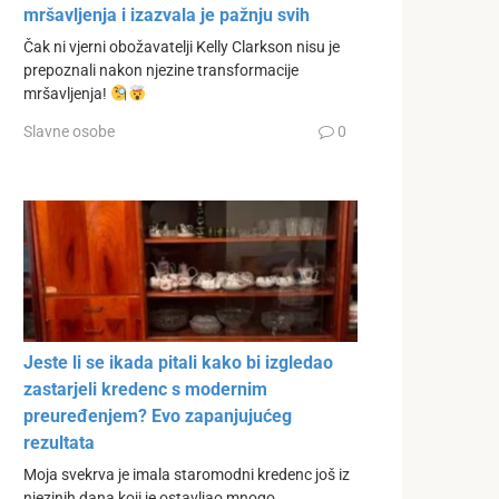
mršavljenja i izazvala je pažnju svih
Čak ni vjerni obožavatelji Kelly Clarkson nisu je
prepoznali nakon njezine transformacije
mršavljenja!
Slavne osobe
0
Jeste li se ikada pitali kako bi izgledao
zastarjeli kredenc s modernim
preuređenjem? Evo zapanjujućeg
rezultata
Moja svekrva je imala staromodni kredenc još iz
njezinih dana koji je ostavljao mnogo