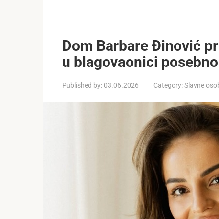
Dom Barbare Đinović pri
u blagovaonici posebno j
Published by:
03.06.2026
Category:
Slavne oso