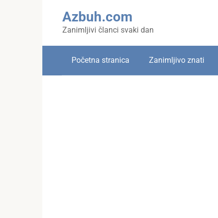
Skip
Azbuh.com
to
content
Zanimljivi članci svaki dan
Početna stranica
Zanimljivo znati