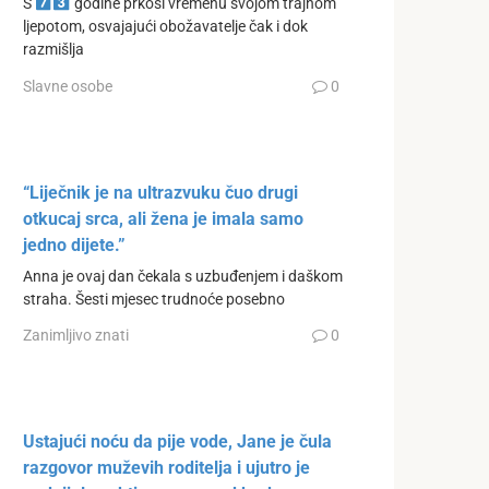
S
godine prkosi vremenu svojom trajnom
ljepotom, osvajajući obožavatelje čak i dok
razmišlja
Slavne osobe
0
“Liječnik je na ultrazvuku čuo drugi
otkucaj srca, ali žena je imala samo
jedno dijete.”
Anna je ovaj dan čekala s uzbuđenjem i daškom
straha. Šesti mjesec trudnoće posebno
Zanimljivo znati
0
Ustajući noću da pije vode, Jane je čula
razgovor muževih roditelja i ujutro je