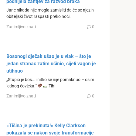
podnijela zahtjev za razvod braka
Jane nikada nije mogla zamisliti da će se njezin
obiteljski život raspasti preko noći.
Zanimljivo znati
0
Bosonogi dječak ušao je u vlak – što je
jedan stranac zatim učinio, cijeli vagon je
utihnuo
„Stupio je bos… i nitko se nije pomaknuo – osim
jednog čovjeka.“
Tihi
Zanimljivo znati
0
«Tišina je prekinuta!» Kelly Clarkson
pokazala se nakon svoje transformacije