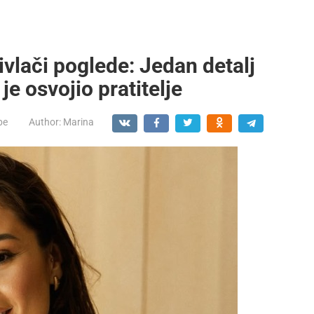
vlači poglede: Jedan detalj
e osvojio pratitelje
be
Author:
Marina