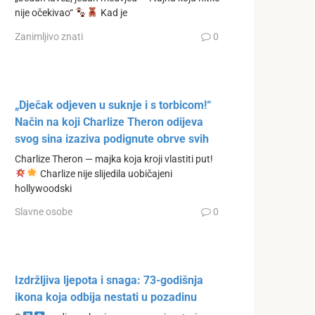
nije očekivao“
Kad je
Zanimljivo znati
0
„Dječak odjeven u suknje i s torbicom!“
Način na koji Charlize Theron odijeva
svog sina izaziva podignute obrve svih
Charlize Theron — majka koja kroji vlastiti put!
Charlize nije slijedila uobičajeni
hollywoodski
Slavne osobe
0
Izdržljiva ljepota i snaga: 73-godišnja
ikona koja odbija nestati u pozadinu