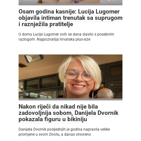
Osam godina kasnije: Lucija Lugomer
objavila intiman trenutak sa suprugom
i raznježila pratitelje
U domu Lucije Lugomer ovih se dana slavilo s posebnim
razlogom. Najpoznatija hrvatska plus-size
Slavne osobe
0
Nakon riječi da nikad nije bila
zadovoljnija sobom, Danijela Dvornik
pokazala figuru u bikiniju
Danijela Dvornik posljednjih je godina napravila velike
promjene u svom životu, a danas otvoreno