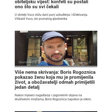
obiteljsku vijest: konfeti su postali
ono što su svi čekali
U obitelji Vuco stižu dani puni uzbuđenja i iščekivanja.
Vilibald Vuco, sin poznatog glazbenika
Slavne osobe
0
Više nema skrivanja: Boris Rogoznica
pokazao ženu koja mu je promijenila
život, a obožavatelji odmah primijetili
jedan detalj
Nakon mjeseci nagađanja i zagonetnih objava na
društvenim mrežama, Boris Rogoznica napokon je otkrio