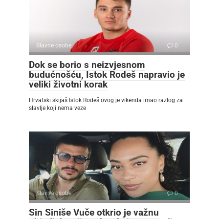
Slavne osobe
0
Dok se borio s neizvjesnom
budućnošću, Istok Rodeš napravio je
veliki životni korak
Hrvatski skijaš Istok Rodeš ovog je vikenda imao razlog za
slavlje koji nema veze
Slavne osobe
0
Sin Siniše Vuče otkrio je važnu