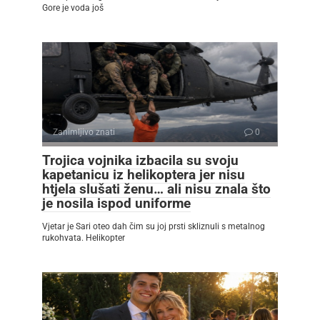
Gore je voda još
Zanimljivo znati
0
Trojica vojnika izbacila su svoju
kapetanicu iz helikoptera jer nisu
htjela slušati ženu… ali nisu znala što
je nosila ispod uniforme
Vjetar je Sari oteo dah čim su joj prsti skliznuli s metalnog
rukohvata. Helikopter