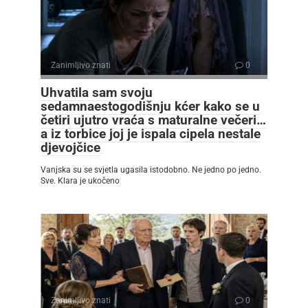
Zanimljivo znati
0
Uhvatila sam svoju
sedamnaestogodišnju kćer kako se u
četiri ujutro vraća s maturalne večeri…
a iz torbice joj je ispala cipela nestale
djevojčice
Vanjska su se svjetla ugasila istodobno. Ne jedno po jedno.
Sve. Klara je ukočeno
Zanimljivo znati
0