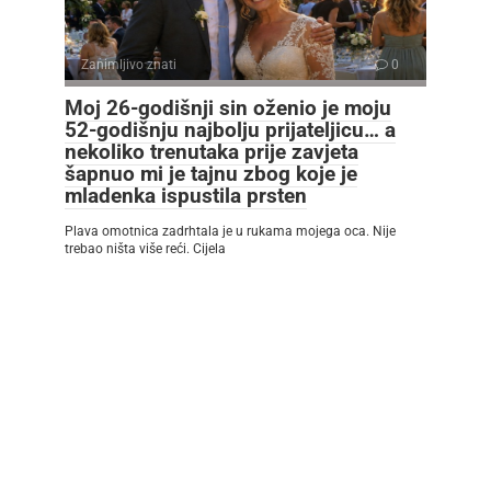
Zanimljivo znati
0
Moj 26-godišnji sin oženio je moju
52-godišnju najbolju prijateljicu… a
nekoliko trenutaka prije zavjeta
šapnuo mi je tajnu zbog koje je
mladenka ispustila prsten
Plava omotnica zadrhtala je u rukama mojega oca. Nije
trebao ništa više reći. Cijela