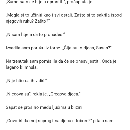
„Samo sam se htjela oprostiti“, prošaptala je.
„Mogla si to učiniti kao i svi ostali. Zašto si to sakrila ispod
njegovih ruku? Zašto?“
„Nisam htjela da to pronađeš.“
Izvadila sam poruku iz torbe. „Čija su to djeca, Susan?“
Na trenutak sam pomislila da će se onesvijestiti. Onda je
lagano klimnula.
„Nije htio da ih vidiš.“
„Njegova su“, rekla je. „Gregova djeca.“
Šapat se proširio među ljudima u blizini.
„Govoriš da moj suprug ima djecu s tobom?“ pitala sam.