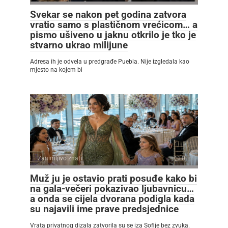
Svekar se nakon pet godina zatvora
vratio samo s plastičnom vrećicom… a
pismo ušiveno u jaknu otkrilo je tko je
stvarno ukrao milijune
Adresa ih je odvela u predgrađe Puebla. Nije izgledala kao
mjesto na kojem bi
Zanimljivo znati
0
Muž ju je ostavio prati posuđe kako bi
na gala-večeri pokazivao ljubavnicu…
a onda se cijela dvorana podigla kada
su najavili ime prave predsjednice
Vrata privatnog dizala zatvorila su se iza Sofije bez zvuka.