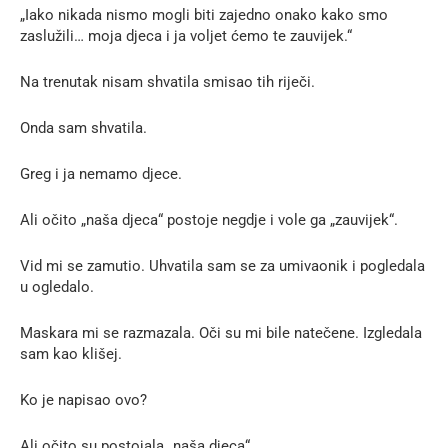
„Iako nikada nismo mogli biti zajedno onako kako smo
zaslužili… moja djeca i ja voljet ćemo te zauvijek.“
Na trenutak nisam shvatila smisao tih riječi.
Onda sam shvatila.
Greg i ja nemamo djece.
Ali očito „naša djeca“ postoje negdje i vole ga „zauvijek“.
Vid mi se zamutio. Uhvatila sam se za umivaonik i pogledala
u ogledalo.
Maskara mi se razmazala. Oči su mi bile natečene. Izgledala
sam kao klišej.
Ko je napisao ovo?
Ali očito su postojala „naša djeca“.