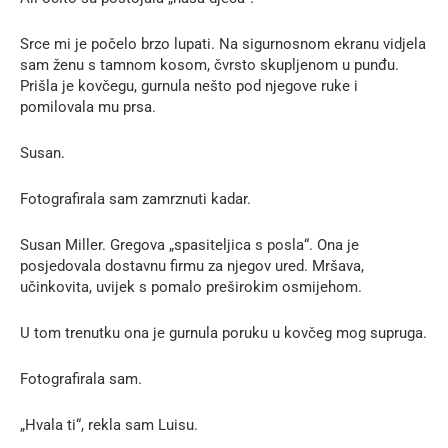
Srce mi je počelo brzo lupati. Na sigurnosnom ekranu vidjela
sam ženu s tamnom kosom, čvrsto skupljenom u punđu.
Prišla je kovčegu, gurnula nešto pod njegove ruke i
pomilovala mu prsa.
Susan.
Fotografirala sam zamrznuti kadar.
Susan Miller. Gregova „spasiteljica s posla“. Ona je
posjedovala dostavnu firmu za njegov ured. Mršava,
učinkovita, uvijek s pomalo preširokim osmijehom.
U tom trenutku ona je gurnula poruku u kovčeg mog supruga.
Fotografirala sam.
„Hvala ti“, rekla sam Luisu.