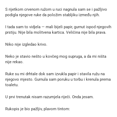
S rijetkom crvenom ružom u ruci nagnula sam se i pažljivo
podigla njegove ruke da položim stabljiku između njih.
I tada sam to vidjela — mali bijeli papir, gurnut ispod njegovih
prstiju. Nije bila molitvena kartica. Veličina nije bila prava.
Niko nije izgledao krivo.
Neko je stavio nešto u kovčeg mog supruga, a da mi ništa
nije rekao.
Ruke su mi drhtale dok sam izvukla papir i stavila ružu na
njegovo mjesto. Gurnula sam poruku u torbu i krenula prema
toaletu.
U prvi trenutak nisam razumjela riječi. Onda jesam.
Rukopis je bio pažljiv, plavom tintom: