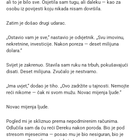
ali to je bilo sve. Osjetila sam tugu, ali daleku — kao za
osobu iz povijesti koju nikada nisam dovršila.
Zatim je došao drugi udarac.
„Ostavio vam je sve,“ nastavio je odvjetnik. „Svu imovinu,
nekretnine, investicije. Nakon poreza — deset milijuna
dolara.“
Svijet je zakrenuo. Stavila sam ruku na trbuh, pokušavajući
disati. Deset milijuna. Zvučalo je nestvarno.
„Ima uvjet,“ dodao je tiho. „Ovo zadržite u tajnosti. Nemojte
reći nikome — čak ni svom mužu. Novac mijenja ljude.“
Novac mijenja ljude.
Pogled mi je skliznuo prema nepodmirenim računima.
Odlučila sam da ću reći Dereku nakon poroda. Bio je pod
stresom mjesecima — posao mu je bio nesiguran, bio je