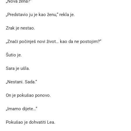
„Nova žena?“
„Predstavio ju je kao ženu,“ rekla je.
Zrak je nestao.
„Znači počinješ novi život… kao da ne postojim?“
Šutio je.
Sara je ušla.
„Nestani. Sada.“
On je pokušao ponovo.
„Imamo dijete…“
Pokušao je dohvatiti Lea.