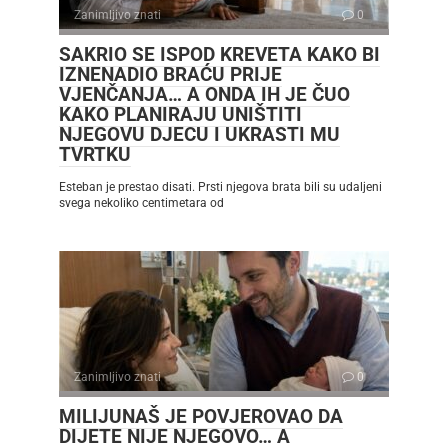
Zanimljivo znati
0
SAKRIO SE ISPOD KREVETA KAKO BI
IZNENADIO BRAĆU PRIJE
VJENČANJA… A ONDA IH JE ČUO
KAKO PLANIRAJU UNIŠTITI
NJEGOVU DJECU I UKRASTI MU
TVRTKU
Esteban je prestao disati. Prsti njegova brata bili su udaljeni
svega nekoliko centimetara od
Zanimljivo znati
0
MILIJUNAŠ JE POVJEROVAO DA
DIJETE NIJE NJEGOVO… A