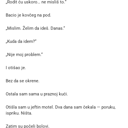
„Rodit ću uskoro… ne misliš to.“
Bacio je kovčeg na pod.
„Mislim. Želim da ideš. Danas.“
„Kuda da idem?“
„Nije moj problem.“
I otišao je.
Bez da se okrene.
Ostala sam sama u praznoj kući.
Otišla sam u jeftin motel. Dva dana sam čekala — poruku,
ispriku. Ništa.
Zatim su počeli bolovi.