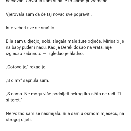
nervozan. Govorila sam si da je to samo privremeno.
Vjerovala sam da će taj novac sve popraviti.
Iste večeri sve se srušilo.
Bila sam u dječjoj sobi, slagala male žute odjeće. Mirisalo je
na baby puder i nadu. Kad je Derek došao na vrata, nije
izgledao zabrinuto — izgledao je hladno.
„Gotovo je,“ rekao je.
„S čim?“ šapnula sam.
„S nama. Ne mogu više podnijeti nekog tko ništa ne radi. Ti
si teret.“
Nervozno sam se nasmijala. Bila sam u osmom mjesecu, na
strogoj dijeti.