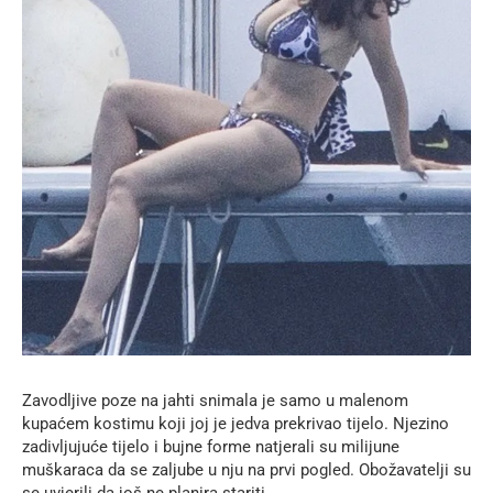
Zavodljive poze na jahti snimala je samo u malenom
kupaćem kostimu koji joj je jedva prekrivao tijelo. Njezino
zadivljujuće tijelo i bujne forme natjerali su milijune
muškaraca da se zaljube u nju na prvi pogled. Obožavatelji su
se uvjerili da još ne planira stariti.