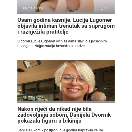
Slavne osobe
0
Osam godina kasnije: Lucija Lugomer
objavila intiman trenutak sa suprugom
i raznježila pratitelje
U domu Lucije Lugomer ovih se dana slavilo s posebnim
razlogom. Najpoznatija hrvatska plus-size
Slavne osobe
0
Nakon riječi da nikad nije bila
zadovoljnija sobom, Danijela Dvornik
pokazala figuru u bikiniju
Danijela Dvornik posljednjih je godina napravila velike