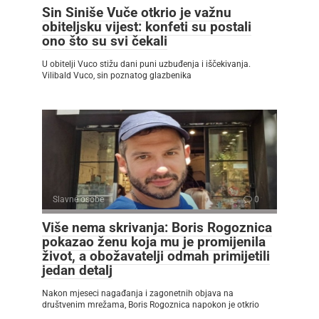
Sin Siniše Vuče otkrio je važnu
obiteljsku vijest: konfeti su postali
ono što su svi čekali
U obitelji Vuco stižu dani puni uzbuđenja i iščekivanja.
Vilibald Vuco, sin poznatog glazbenika
Slavne osobe
0
Više nema skrivanja: Boris Rogoznica
pokazao ženu koja mu je promijenila
život, a obožavatelji odmah primijetili
jedan detalj
Nakon mjeseci nagađanja i zagonetnih objava na
društvenim mrežama, Boris Rogoznica napokon je otkrio