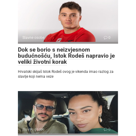
Slavne osobe
0
Dok se borio s neizvjesnom
budućnošću, Istok Rodeš napravio je
veliki životni korak
Hrvatski skijaš Istok Rodeš ovog je vikenda imao razlog za
slavlje koji nema veze
Slavne osobe
0