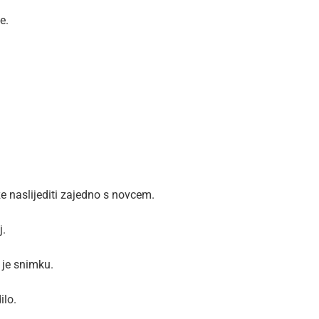
e.
e naslijediti zajedno s novcem.
j.
 je snimku.
ilo.