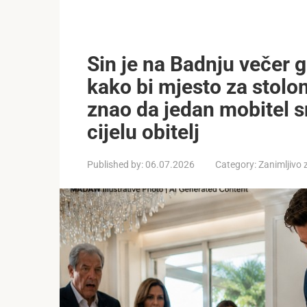
Sin je na Badnju večer 
kako bi mjesto za stolo
znao da jedan mobitel sn
cijelu obitelj
Published by:
06.07.2026
Category:
Zanimljivo 