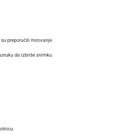
i su preporučili mirovanje.
i unuku da izbriše snimku.
olnicu.