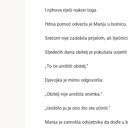
I njihove riječi nakon toga.
Hitna pomoć odvezla je Mariju u bolnicu.
Srećom nije zadobila prijelom, ali liječnic
Sljedećih dana obitelj je pokušala uvjerit
„To će uništiti obitelj.”
Djevojka je mirno odgovorila:
„Obitelj nije uništila snimka.”
„Uništilo ju je ono što ste učinili.”
Marija je zamolila odvjetnika da dođe u b