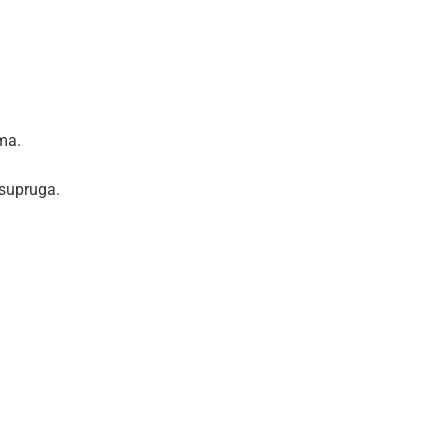
ma.
 supruga.