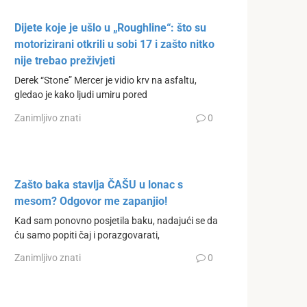
Dijete koje je ušlo u „Roughline“: što su
motorizirani otkrili u sobi 17 i zašto nitko
nije trebao preživjeti
Derek “Stone” Mercer je vidio krv na asfaltu,
gledao je kako ljudi umiru pored
Zanimljivo znati
0
Zašto baka stavlja ČAŠU u lonac s
mesom? Odgovor me zapanjio!
Kad sam ponovno posjetila baku, nadajući se da
ću samo popiti čaj i porazgovarati,
Zanimljivo znati
0