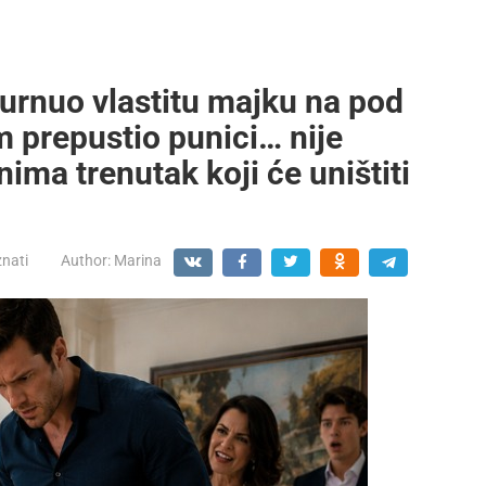
gurnuo vlastitu majku na pod
m prepustio punici… nije
ima trenutak koji će uništiti
znati
Author:
Marina