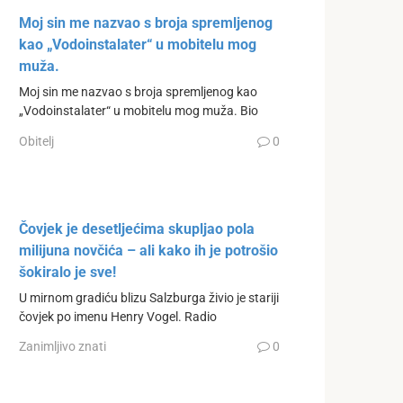
Moj sin me nazvao s broja spremljenog
kao „Vodoinstalater“ u mobitelu mog
muža.
Moj sin me nazvao s broja spremljenog kao
„Vodoinstalater“ u mobitelu mog muža. Bio
Obitelj
0
Čovjek je desetljećima skupljao pola
milijuna novčića – ali kako ih je potrošio
šokiralo je sve!
U mirnom gradiću blizu Salzburga živio je stariji
čovjek po imenu Henry Vogel. Radio
Zanimljivo znati
0