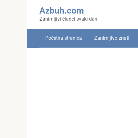
Skip
Azbuh.com
to
content
Zanimljivi članci svaki dan
Početna stranica
Zanimljivo znati