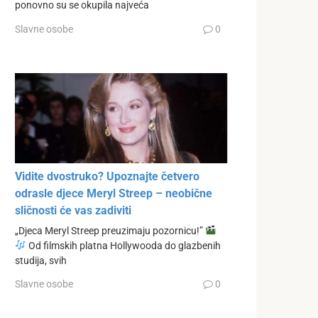
ponovno su se okupila najveća
Slavne osobe
0
Vidite dvostruko? Upoznajte četvero
odrasle djece Meryl Streep – neobične
sličnosti će vas zadiviti
„Djeca Meryl Streep preuzimaju pozornicu!”
Od filmskih platna Hollywooda do glazbenih
studija, svih
Slavne osobe
0