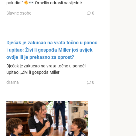
poludio!“
Ornellin odrasli nasljednik
Slavne osobe
0
Dječak je zakucao na vrata točno u ponoć
i upitao: Živi li gospođa Miller još uvijek
ovdje ili je prekasno za oprost?
Dječak je zakucao na vrata točno u ponoć i
upitao, „Živi li gospođa Miller
drama
0