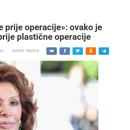
 prije operacije»: ovako je
rije plastične operacije
be
Author:
Marina