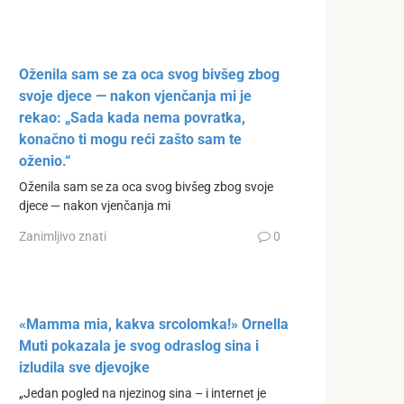
Oženila sam se za oca svog bivšeg zbog
svoje djece — nakon vjenčanja mi je
rekao: „Sada kada nema povratka,
konačno ti mogu reći zašto sam te
oženio.“
Oženila sam se za oca svog bivšeg zbog svoje
djece — nakon vjenčanja mi
Zanimljivo znati
0
«Mamma mia, kakva srcolomka!» Ornella
Muti pokazala je svog odraslog sina i
izludila sve djevojke
„Jedan pogled na njezinog sina – i internet je