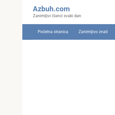
Skip
Azbuh.com
to
content
Zanimljivi članci svaki dan
Početna stranica
Zanimljivo znati