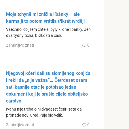
Moje tchyně mi zničila líbánky – ale
karma jí to potom vrátila třikrát tvrději
Všechno, co jsem chtěla, byly klidné líbánky. Jen
dva týdny ticha, blízkosti a času
Zanimljivo znati
0
Njegovoj kćeri dali su slomljenog konjića
i rekli da „nije važna”… Četrdeset osam
sati kasnije otac je potpisao jedan
dokument koji je srušio cijelo obiteljsko
carstvo
Ivanu nije trebalo ni dvadeset četiri sata da
pronađe novi ured. Nije bio velik.
Zanimljivo znati
0