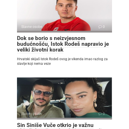
Slavne osobe
0
Dok se borio s neizvjesnom
budućnošću, Istok Rodeš napravio je
veliki životni korak
Hrvatski skijaš Istok Rodeš ovog je vikenda imao razlog za
slavlje koji nema veze
Slavne osobe
0
Sin Siniše Vuče otkrio je važnu