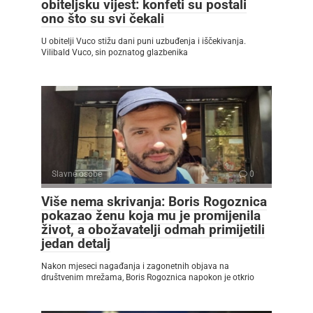
obiteljsku vijest: konfeti su postali
ono što su svi čekali
U obitelji Vuco stižu dani puni uzbuđenja i iščekivanja.
Vilibald Vuco, sin poznatog glazbenika
Slavne osobe
0
Više nema skrivanja: Boris Rogoznica
pokazao ženu koja mu je promijenila
život, a obožavatelji odmah primijetili
jedan detalj
Nakon mjeseci nagađanja i zagonetnih objava na
društvenim mrežama, Boris Rogoznica napokon je otkrio