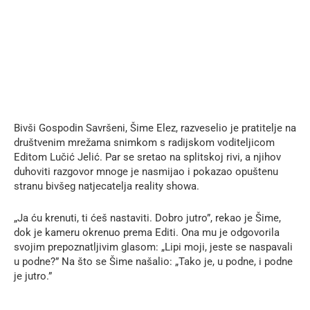
Bivši Gospodin Savršeni, Šime Elez, razveselio je pratitelje na
društvenim mrežama snimkom s radijskom voditeljicom
Editom Lučić Jelić. Par se sretao na splitskoj rivi, a njihov
duhoviti razgovor mnoge je nasmijao i pokazao opuštenu
stranu bivšeg natjecatelja reality showa.
„Ja ću krenuti, ti ćeš nastaviti. Dobro jutro”, rekao je Šime,
dok je kameru okrenuo prema Editi. Ona mu je odgovorila
svojim prepoznatljivim glasom: „Lipi moji, jeste se naspavali
u podne?” Na što se Šime našalio: „Tako je, u podne, i podne
je jutro.”