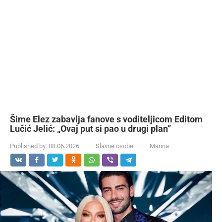
Šime Elez zabavlja fanove s voditeljicom Editom
Lučić Jelić: „Ovaj put si pao u drugi plan”
Published by:
08.06.2026
Slavne osobe
Marina