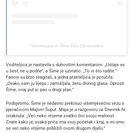
Публикация от Šime Elez (@simeelez)
Voditeljica je nastavila s duhovitim komentarom: „Ustaje se
u šest, ne u podne”, a Šime je uzvratio: „To vi što radite.”
Fanovi su brzo reagirali, a jedna pratiteljica je poručila:
„Ovako sam ju lijepu i zamišljala, ženu divnog glasa. Oprosti
Šime, ovaj put si pao u drugi plan.”
Podsjetimo, Šime je nedavno prekinuo višemjesečnu vezu s
pjevačicom Majom Šuput. Maja je u razgovoru za Dnevnik.hr
istaknula: „Već neko vrijeme svatko živi svoju realnost.
Znate kako je, svaka priča ima svoj početak i kraj, a mi smo
se već neko vrijeme približili ovom drugom dijelu.”