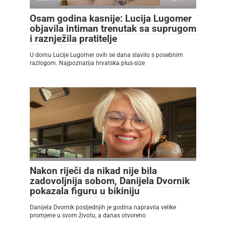
Osam godina kasnije: Lucija Lugomer
objavila intiman trenutak sa suprugom
i raznježila pratitelje
U domu Lucije Lugomer ovih se dana slavilo s posebnim
razlogom. Najpoznatija hrvatska plus-size
Slavne osobe
0
Nakon riječi da nikad nije bila
zadovoljnija sobom, Danijela Dvornik
pokazala figuru u bikiniju
Danijela Dvornik posljednjih je godina napravila velike
promjene u svom životu, a danas otvoreno