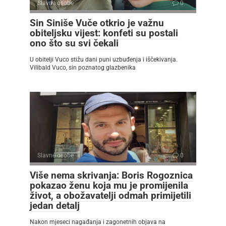
Slavne osobe
0
Sin Siniše Vuče otkrio je važnu
obiteljsku vijest: konfeti su postali
ono što su svi čekali
U obitelji Vuco stižu dani puni uzbuđenja i iščekivanja.
Vilibald Vuco, sin poznatog glazbenika
Slavne osobe
0
Više nema skrivanja: Boris Rogoznica
pokazao ženu koja mu je promijenila
život, a obožavatelji odmah primijetili
jedan detalj
Nakon mjeseci nagađanja i zagonetnih objava na