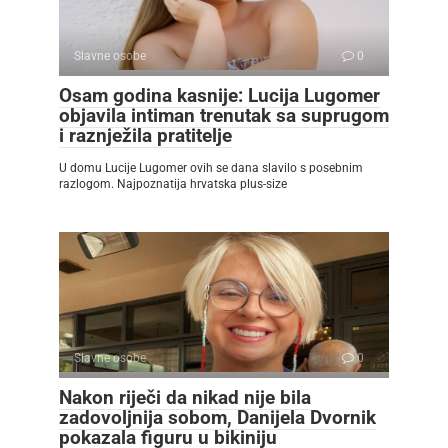
Slavne osobe
0
Osam godina kasnije: Lucija Lugomer
objavila intiman trenutak sa suprugom
i raznježila pratitelje
U domu Lucije Lugomer ovih se dana slavilo s posebnim
razlogom. Najpoznatija hrvatska plus-size
Slavne osobe
0
Nakon riječi da nikad nije bila
zadovoljnija sobom, Danijela Dvornik
pokazala figuru u bikiniju