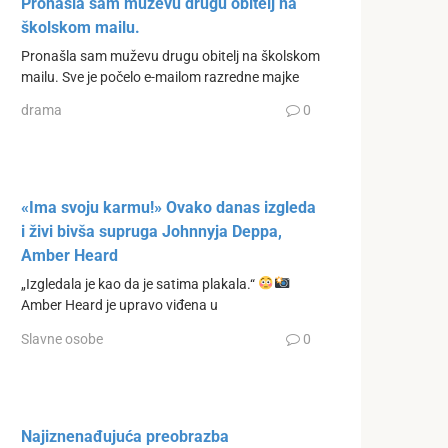
Pronašla sam muževu drugu obitelj na
školskom mailu.
Pronašla sam muževu drugu obitelj na školskom
mailu. Sve je počelo e-mailom razredne majke
drama
0
«Ima svoju karmu!» Ovako danas izgleda
i živi bivša supruga Johnnyja Deppa,
Amber Heard
„Izgledala je kao da je satima plakala.“
Amber Heard je upravo viđena u
Slavne osobe
0
Najiznenađujuća preobrazba