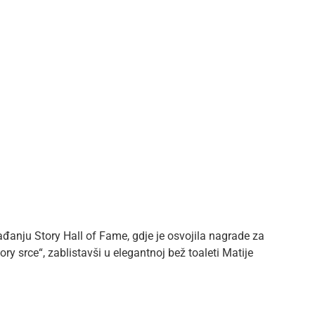
đanju Story Hall of Fame, gdje je osvojila nagrade za
ory srce“, zablistavši u elegantnoj bež toaleti Matije