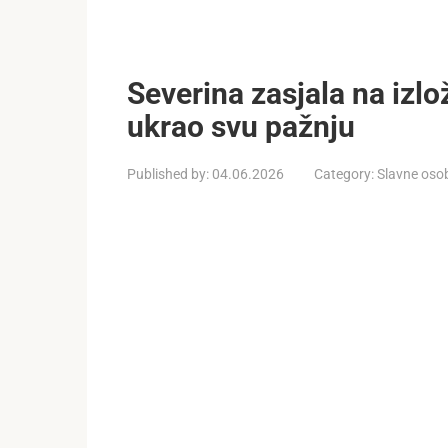
Severina zasjala na izlo
ukrao svu pažnju
Published by:
04.06.2026
Category:
Slavne oso