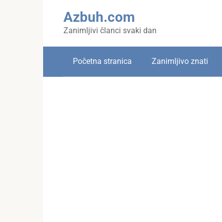
Skip
Azbuh.com
to
content
Zanimljivi članci svaki dan
Početna stranica
Zanimljivo znati