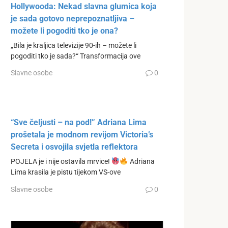
Hollywooda: Nekad slavna glumica koja
je sada gotovo neprepoznatljiva –
možete li pogoditi tko je ona?
„Bila je kraljica televizije 90-ih – možete li
pogoditi tko je sada?“ Transformacija ove
Slavne osobe
0
“Sve čeljusti – na pod!” Adriana Lima
prošetala je modnom revijom Victoria’s
Secreta i osvojila svjetla reflektora
POJELA je i nije ostavila mrvice!
Adriana
Lima krasila je pistu tijekom VS-ove
Slavne osobe
0