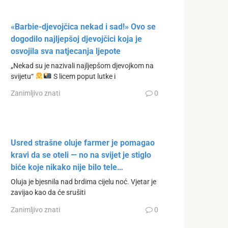
«Barbie-djevojčica nekad i sad!» Ovo se
dogodilo najljepšoj djevojčici koja je
osvojila sva natjecanja ljepote
„Nekad su je nazivali najljepšom djevojkom na
svijetu“
S licem poput lutke i
Zanimljivo znati
0
Usred strašne oluje farmer je pomagao
kravi da se oteli — no na svijet je stiglo
biće koje nikako nije bilo tele…
Oluja je bjesnila nad brdima cijelu noć. Vjetar je
zavijao kao da će srušiti
Zanimljivo znati
0