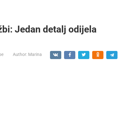
žbi: Jedan detalj odijela
be
Author:
Marina