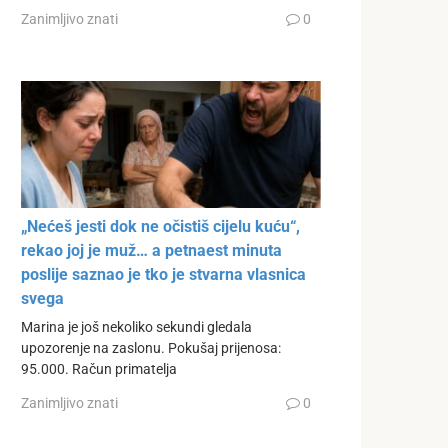
Zanimljivo znati
0
„Nećeš jesti dok ne očistiš cijelu kuću“,
rekao joj je muž… a petnaest minuta
poslije saznao je tko je stvarna vlasnica
svega
Marina je još nekoliko sekundi gledala
upozorenje na zaslonu. Pokušaj prijenosa:
95.000. Račun primatelja
Zanimljivo znati
0