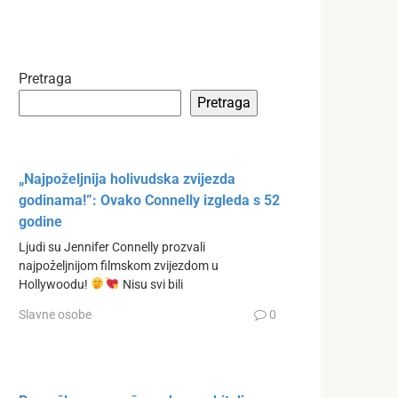
Pretraga
Pretraga
„Najpoželjnija holivudska zvijezda
godinama!”: Ovako Connelly izgleda s 52
godine
Ljudi su Jennifer Connelly prozvali
najpoželjnijom filmskom zvijezdom u
Hollywoodu!
Nisu svi bili
Slavne osobe
0