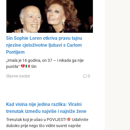
Sin Sophie Loren otkriva pravu tajnu
njezine cjeloživotne ljubavi s Carlom
Pontijem
„Imala je 16 godina, on 37 — i nikada ga nije
pustila“
Sin
Slavne osobe
0
Kad visina nije jedina razlika: Viralni
trenutak između najviše i najniže žene
Trenutak koji je ušao u POVIJEST!
Udahnite
duboko prije nego što vidite susret najviše