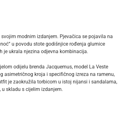
e svojim modnim izdanjem. Pjevačica se pojavila na
 noć“ u povodu stote godišnjice rođenja glumice
 je ukrala njezina odjevna kombinacija.
bijelom odijelu brenda Jacquemus, model La Veste
g asimetričnog kroja i specifičnog izreza na ramenu,
fit je zaokružila torbicom u istoj nijansi i sandalama,
 u skladu s cijelim izdanjem.