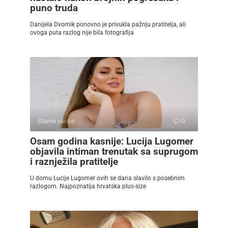
puno truda
Danijela Dvornik ponovno je privukla pažnju pratitelja, ali
ovoga puta razlog nije bila fotografija
Slavne osobe
0
Osam godina kasnije: Lucija Lugomer
objavila intiman trenutak sa suprugom
i raznježila pratitelje
U domu Lucije Lugomer ovih se dana slavilo s posebnim
razlogom. Najpoznatija hrvatska plus-size