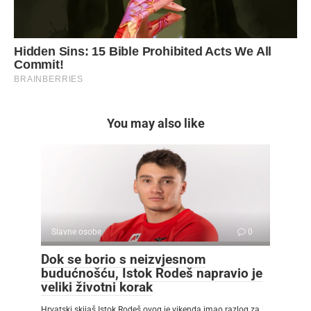
You may also like
Slavne osobe
0
Dok se borio s neizvjesnom
budućnošću, Istok Rodeš napravio je
veliki životni korak
Hrvatski skijaš Istok Rodeš ovog je vikenda imao razlog za