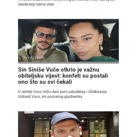
slavlje koji nema veze
Slavne osobe
0
Sin Siniše Vuče otkrio je važnu
obiteljsku vijest: konfeti su postali
ono što su svi čekali
U obitelji Vuco stižu dani puni uzbuđenja i iščekivanja.
Vilibald Vuco, sin poznatog glazbenika