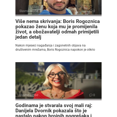
Slavne osobe
0
Više nema skrivanja: Boris Rogoznica
pokazao ženu koja mu je promijenila
život, a obožavatelji odmah primijetili
jedan detalj
Nakon mjeseci nagađanja i zagonetnih objava na
društvenim mrežama, Boris Rogoznica napokon je otkrio
Slavne osobe
0
Godinama je stvarala svoj mali raj:
Danijela Dvornik pokazala što je
nastalo nakon brojnih pogrešaka i