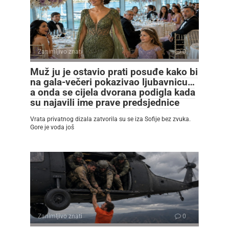
Zanimljivo znati
0
Muž ju je ostavio prati posuđe kako bi
na gala-večeri pokazivao ljubavnicu…
a onda se cijela dvorana podigla kada
su najavili ime prave predsjednice
Vrata privatnog dizala zatvorila su se iza Sofije bez zvuka.
Gore je voda još
Zanimljivo znati
0