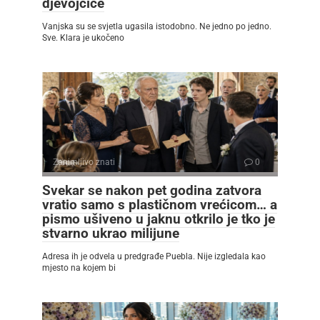
djevojčice
Vanjska su se svjetla ugasila istodobno. Ne jedno po jedno.
Sve. Klara je ukočeno
Zanimljivo znati
0
Svekar se nakon pet godina zatvora
vratio samo s plastičnom vrećicom… a
pismo ušiveno u jaknu otkrilo je tko je
stvarno ukrao milijune
Adresa ih je odvela u predgrađe Puebla. Nije izgledala kao
mjesto na kojem bi