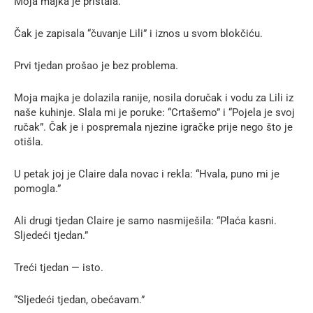
Moja majka je pristala.
Čak je zapisala “čuvanje Lili” i iznos u svom blokčiću.
Prvi tjedan prošao je bez problema.
Moja majka je dolazila ranije, nosila doručak i vodu za Lili iz
naše kuhinje. Slala mi je poruke: “Crtašemo” i “Pojela je svoj
ručak”. Čak je i pospremala njezine igračke prije nego što je
otišla.
U petak joj je Claire dala novac i rekla: “Hvala, puno mi je
pomogla.”
Ali drugi tjedan Claire je samo nasmiješila: “Plaća kasni.
Sljedeći tjedan.”
Treći tjedan — isto.
“Sljedeći tjedan, obećavam.”