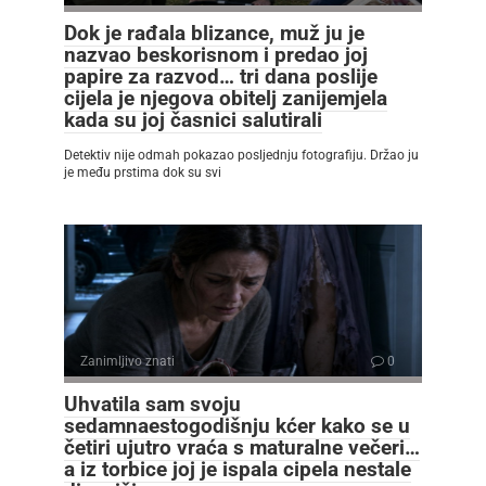
Dok je rađala blizance, muž ju je
nazvao beskorisnom i predao joj
papire za razvod… tri dana poslije
cijela je njegova obitelj zanijemjela
kada su joj časnici salutirali
Detektiv nije odmah pokazao posljednju fotografiju. Držao ju
je među prstima dok su svi
Zanimljivo znati
0
Uhvatila sam svoju
sedamnaestogodišnju kćer kako se u
četiri ujutro vraća s maturalne večeri…
a iz torbice joj je ispala cipela nestale