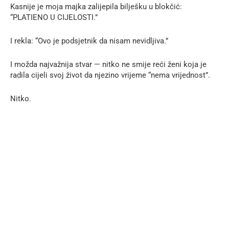
Kasnije je moja majka zalijepila bilješku u blokčić:
“PLATIENO U CIJELOSTI.”
I rekla: “Ovo je podsjetnik da nisam nevidljiva.”
I možda najvažnija stvar — nitko ne smije reći ženi koja je
radila cijeli svoj život da njezino vrijeme “nema vrijednost”.
Nitko.