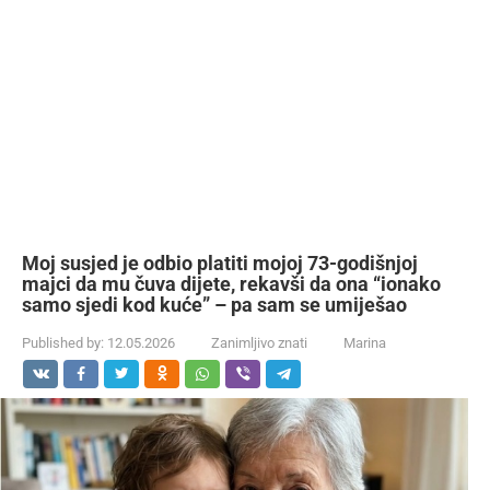
Moj susjed je odbio platiti mojoj 73-godišnjoj
majci da mu čuva dijete, rekavši da ona “ionako
samo sjedi kod kuće” – pa sam se umiješao
Published by:
12.05.2026
Zanimljivo znati
Marina