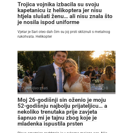
Trojica vojnika izbacila su svoju
kapetanicu iz helikoptera jer nisu
htjela slušati ženu… ali nisu znala što
je nosila ispod uniforme
Vjetar je Sari oteo dah čim su joj prsti skliznuli s metalnog
rukohvata. Helikopter
Zanimljivo znati
0
Moj 26-godišnji sin oženio je moju
52-godišnju najbolju prijateljicu… a
nekoliko trenutaka prije zavjeta
šapnuo mi je tajnu zbog koje je
mladenka ispustila prsten