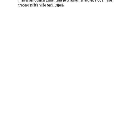
Plava omotnica zadrhtala je u rukama mojega oca. Nije
trebao ništa više reći. Cijela