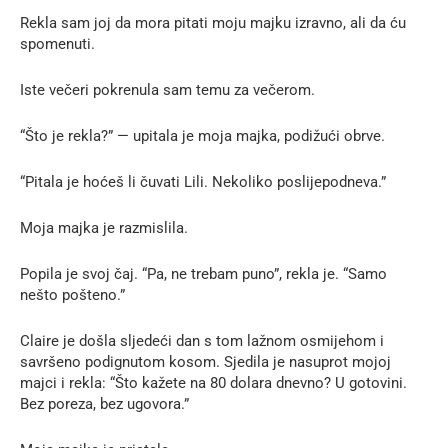
Rekla sam joj da mora pitati moju majku izravno, ali da ću
spomenuti.
Iste večeri pokrenula sam temu za večerom.
“Što je rekla?” — upitala je moja majka, podižući obrve.
“Pitala je hoćeš li čuvati Lili. Nekoliko poslijepodneva.”
Moja majka je razmislila.
Popila je svoj čaj. “Pa, ne trebam puno”, rekla je. “Samo
nešto pošteno.”
Claire je došla sljedeći dan s tom lažnom osmijehom i
savršeno podignutom kosom. Sjedila je nasuprot mojoj
majci i rekla: “Što kažete na 80 dolara dnevno? U gotovini.
Bez poreza, bez ugovora.”