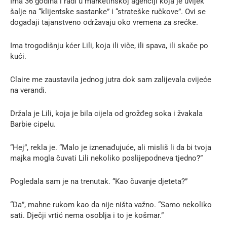
Ima 36 godina i radi u marketinškoj agenciji koja je uvijek
šalje na “klijentske sastanke” i “strateške ručkove”. Ovi se
događaji tajanstveno održavaju oko vremena za srećke.
Ima trogodišnju kćer Lili, koja ili viče, ili spava, ili skače po
kući.
Claire me zaustavila jednog jutra dok sam zalijevala cvijeće
na verandi.
Držala je Lili, koja je bila cijela od grožđeg soka i žvakala
Barbie cipelu.
“Hej”, rekla je. “Malo je iznenađujuće, ali misliš li da bi tvoja
majka mogla čuvati Lili nekoliko poslijepodneva tjedno?”
Pogledala sam je na trenutak. “Kao čuvanje djeteta?”
“Da”, mahne rukom kao da nije ništa važno. “Samo nekoliko
sati. Dječji vrtić nema osoblja i to je košmar.”