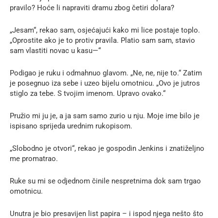
pravilo? Hoće li napraviti dramu zbog četiri dolara?
„Jesam“, rekao sam, osjećajući kako mi lice postaje toplo.
„Oprostite ako je to protiv pravila. Platio sam sam, stavio
sam vlastiti novac u kasu—“
Podigao je ruku i odmahnuo glavom. „Ne, ne, nije to.“ Zatim
je posegnuo iza sebe i uzeo bijelu omotnicu. „Ovo je jutros
stiglo za tebe. S tvojim imenom. Upravo ovako.“
Pružio mi ju je, a ja sam samo zurio u nju. Moje ime bilo je
ispisano sprijeda urednim rukopisom.
„Slobodno je otvori“, rekao je gospodin Jenkins i znatiželjno
me promatrao.
Ruke su mi se odjednom činile nespretnima dok sam trgao
omotnicu.
Unutra je bio presavijen list papira – i ispod njega nešto što