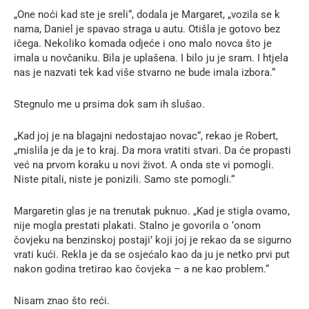
„One noći kad ste je sreli“, dodala je Margaret, „vozila se k
nama, Daniel je spavao straga u autu. Otišla je gotovo bez
ičega. Nekoliko komada odjeće i ono malo novca što je
imala u novčaniku. Bila je uplašena. I bilo ju je sram. I htjela
nas je nazvati tek kad više stvarno ne bude imala izbora.“
Stegnulo me u prsima dok sam ih slušao.
„Kad joj je na blagajni nedostajao novac“, rekao je Robert,
„mislila je da je to kraj. Da mora vratiti stvari. Da će propasti
već na prvom koraku u novi život. A onda ste vi pomogli.
Niste pitali, niste je ponizili. Samo ste pomogli.“
Margaretin glas je na trenutak puknuo. „Kad je stigla ovamo,
nije mogla prestati plakati. Stalno je govorila o ‘onom
čovjeku na benzinskoj postaji’ koji joj je rekao da se sigurno
vrati kući. Rekla je da se osjećalo kao da ju je netko prvi put
nakon godina tretirao kao čovjeka – a ne kao problem.“
Nisam znao što reći.