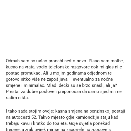
Odmah sam pokušao pronaći nešto novo. Pisao sam molbe,
kucao na vrata, vodio telefonske razgovore dok mi glas nije
postao promukao. Ali u mojim godinama odjednom te
gotovo nitko više ne zapošljava – eventualno za noćne
smjene i minimalac. Mlađi dečki su se brzo snašli, ali ja?
Prestar za dobre poslove i preponosan da samo sjedim i ne
radim ništa.
I tako sada stojim ovdje: kasna smjena na benzinskoj postaji
na autocesti 52. Takvo mjesto gdje kamiondžije staju kad
trebaju kavu i kratko do toaleta. Gdje svjetla ponekad
trepere, a zrak uvijek miriše na zagorjele hot-dogove s