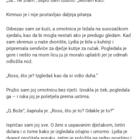
„Ja… ne znam“, uspio sam izustiti. „Moram kući.“
Kimnuo je i nije postavljao daljnja pitanja.
Odvezao sam se kući, a omotnica je ležala na suvozačkom
sjedalu, kao da bi mogla nestati ako je predugo gledam. Kad
sam skrenuo u naše dvorište, Lydia je bila u kuhinji i
pripremala sendviče za dječje kutije za ručak. Pogledala je
gore i nešto na mom licu ju je moralo uplašiti jer je odmah
odložila nož.
„Ross, što je? Izgledaš kao da si vidio duha.“
Pružio sam joj omotnicu bez riječi. Izvukla je ček, pogledala
ga – i ruka joj je poletjela prema ustima.
„O, Bože“, šapnula je. „Ross, što je to? Odakle je to?“
Ispričao sam joj sve. O ženi s uspavanim dječakom, četiri
dolara i o tome kako je izgledala očajno i umorno. Lydia je
dvaput pročitala poruku, zatim je položila na radnu površinu i