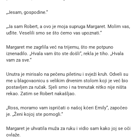
„Jesam, gospodine.“
„Ja sam Robert, a ovo je moja supruga Margaret. Molim vas,
uđite. Veselili smo se što ćemo vas upoznati.“
Margaret me zagrlila već na trijemu, što me potpuno
iznenadilo. „Hvala vam što ste došli“, rekla je tiho. „Hvala
vam za sve.“
Unutra je mirisalo na pečenu piletinu i svježi kruh. Odveli su
me u blagovaonicu s velikim drvenim stolom koji je već bio
postavljen za ručak. Sjeli smo i na trenutak nitko nije ništa
rekao. Zatim se Robert nakašljao.
„Ross, moramo vam ispričati o našoj kćeri Emily“, započeo
je. „Ženi kojoj ste pomogli.“
Margaret je uhvatila muža za ruku i vidio sam kako joj se oči
ovlaže.