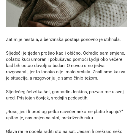
Zatim je nestala, a benzinska postaja ponovno je utihnula.
Sljedeći je tjedan prošao kao i obično. Odradio sam smjene,
dolazio kući umoran i pokušavao pomoći Lydiji oko večere
kad bih ostao dovoljno budan. O novcu smo jedva
razgovarali, jer to ionako nije imalo smisla. Znali smo kakva
je situacija, a razgovor ju je samo činio težom.
Sljedećeg četvrtka šef, gospodin Jenkins, pozvao me u svoj
ured. Pristojan čovjek, srednjih pedesetih.
„Ross, jesi li prošlog petka navečer nekome platio kupnju?“
upitao je, naslonjen na stol, prekriženih ruku.
Glava mi je počela raditi sto na sat. Jesam li prekršio neko