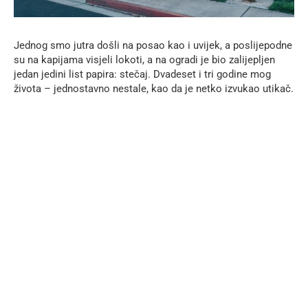
Jednog smo jutra došli na posao kao i uvijek, a poslijepodne
su na kapijama visjeli lokoti, a na ogradi je bio zalijepljen
jedan jedini list papira: stečaj. Dvadeset i tri godine mog
života – jednostavno nestale, kao da je netko izvukao utikač.