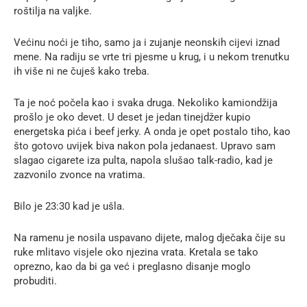
roštilja na valjke.
Većinu noći je tiho, samo ja i zujanje neonskih cijevi iznad
mene. Na radiju se vrte tri pjesme u krug, i u nekom trenutku
ih više ni ne čuješ kako treba.
Ta je noć počela kao i svaka druga. Nekoliko kamiondžija
prošlo je oko devet. U deset je jedan tinejdžer kupio
energetska pića i beef jerky. A onda je opet postalo tiho, kao
što gotovo uvijek biva nakon pola jedanaest. Upravo sam
slagao cigarete iza pulta, napola slušao talk-radio, kad je
zazvonilo zvonce na vratima.
Bilo je 23:30 kad je ušla.
Na ramenu je nosila uspavano dijete, malog dječaka čije su
ruke mlitavo visjele oko njezina vrata. Kretala se tako
oprezno, kao da bi ga već i preglasno disanje moglo
probuditi.