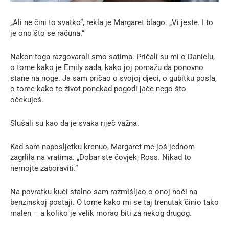
„Ali ne čini to svatko“, rekla je Margaret blago. „Vi jeste. I to
je ono što se računa.“
Nakon toga razgovarali smo satima. Pričali su mi o Danielu,
o tome kako je Emily sada, kako joj pomažu da ponovno
stane na noge. Ja sam pričao o svojoj djeci, o gubitku posla,
o tome kako te život ponekad pogodi jače nego što
očekuješ.
Slušali su kao da je svaka riječ važna.
Kad sam naposljetku krenuo, Margaret me još jednom
zagrlila na vratima. „Dobar ste čovjek, Ross. Nikad to
nemojte zaboraviti.“
Na povratku kući stalno sam razmišljao o onoj noći na
benzinskoj postaji. O tome kako mi se taj trenutak činio tako
malen – a koliko je velik morao biti za nekog drugog.