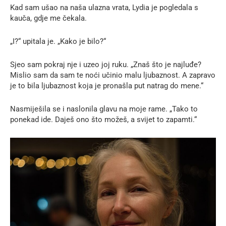
Kad sam ušao na naša ulazna vrata, Lydia je pogledala s
kauča, gdje me čekala.
„I?“ upitala je. „Kako je bilo?“
Sjeo sam pokraj nje i uzeo joj ruku. „Znaš što je najluđe?
Mislio sam da sam te noći učinio malu ljubaznost. A zapravo
je to bila ljubaznost koja je pronašla put natrag do mene.“
Nasmiješila se i naslonila glavu na moje rame. „Tako to
ponekad ide. Daješ ono što možeš, a svijet to zapamti.“