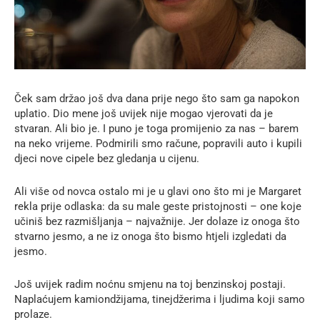
Ček sam držao još dva dana prije nego što sam ga napokon
uplatio. Dio mene još uvijek nije mogao vjerovati da je
stvaran. Ali bio je. I puno je toga promijenio za nas – barem
na neko vrijeme. Podmirili smo račune, popravili auto i kupili
djeci nove cipele bez gledanja u cijenu.
Ali više od novca ostalo mi je u glavi ono što mi je Margaret
rekla prije odlaska: da su male geste pristojnosti – one koje
učiniš bez razmišljanja – najvažnije. Jer dolaze iz onoga što
stvarno jesmo, a ne iz onoga što bismo htjeli izgledati da
jesmo.
Još uvijek radim noćnu smjenu na toj benzinskoj postaji.
Naplaćujem kamiondžijama, tinejdžerima i ljudima koji samo
prolaze.