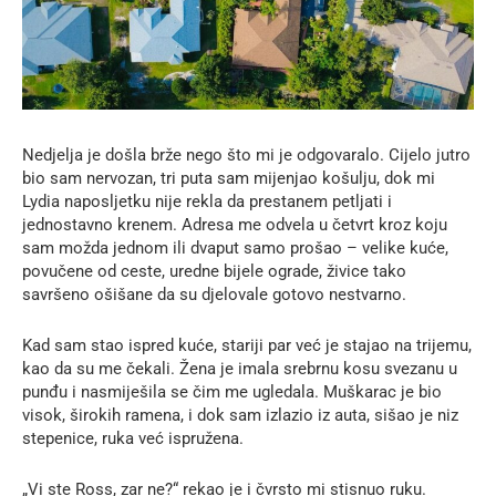
Nedjelja je došla brže nego što mi je odgovaralo. Cijelo jutro
bio sam nervozan, tri puta sam mijenjao košulju, dok mi
Lydia naposljetku nije rekla da prestanem petljati i
jednostavno krenem. Adresa me odvela u četvrt kroz koju
sam možda jednom ili dvaput samo prošao – velike kuće,
povučene od ceste, uredne bijele ograde, živice tako
savršeno ošišane da su djelovale gotovo nestvarno.
Kad sam stao ispred kuće, stariji par već je stajao na trijemu,
kao da su me čekali. Žena je imala srebrnu kosu svezanu u
punđu i nasmiješila se čim me ugledala. Muškarac je bio
visok, širokih ramena, i dok sam izlazio iz auta, sišao je niz
stepenice, ruka već ispružena.
„Vi ste Ross, zar ne?“ rekao je i čvrsto mi stisnuo ruku.