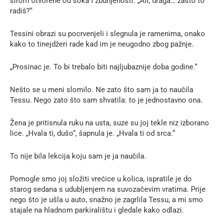
širom otvorene od šoka i zbunjenosti. „Ali, draga… zašto to
radiš?“
Tessini obrazi su pocrvenjeli i slegnula je ramenima, onako
kako to tinejdžeri rade kad im je neugodno zbog pažnje.
„Prosinac je. To bi trebalo biti najljubaznije doba godine.“
Nešto se u meni slomilo. Ne zato što sam ja to naučila
Tessu. Nego zato što sam shvatila: to je jednostavno ona.
Žena je pritisnula ruku na usta, suze su joj tekle niz izborano
lice. „Hvala ti, dušo“, šapnula je. „Hvala ti od srca.“
To nije bila lekcija koju sam je ja naučila.
Pomogle smo joj složiti vrećice u kolica, ispratile je do
starog sedana s udubljenjem na suvozačevim vratima. Prije
nego što je ušla u auto, snažno je zagrlila Tessu, a mi smo
stajale na hladnom parkiralištu i gledale kako odlazi.