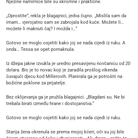
Njezine namirnice bile su skromne i praktične.
„Oprostite“, rekla je blagajnici, jedva čujno. „Mislila sam da
imam… vjerojatno sam se zabrojala kod kuće. Možete li…
možete li maknuti čaj? I možda i…“
Gotovo se moglo osjetiti kako joj se nada cijedi iz ruku. A
onda… Tessa se opet pomaknula.
Iz džepa jakne izvukla je uredno presavijenu novčanicu od 20
dolara. Bio je to novac koji je zaradila prošlog vikenda
čuvajući djecu kod Millerovih. Planirala ga je potrošiti na
božićne poklone za prijatelje.
Bez oklijevanja ga je pružila blagajnici. „Blagdani su. Ne bi
trebala birati između hrane i dostojanstva.“
Gotovo se moglo osjetiti kako joj se nada cijedi iz ruku.
Starija žena okrenula se prema mojoj kćeri, oči su joj bile