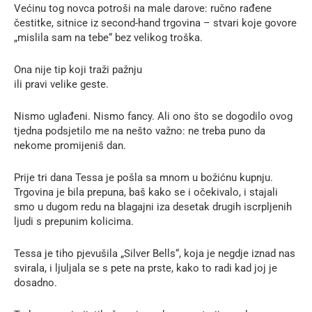
Većinu tog novca potroši na male darove: ručno rađene
čestitke, sitnice iz second-hand trgovina – stvari koje govore
„mislila sam na tebe“ bez velikog troška.
Ona nije tip koji traži pažnju
ili pravi velike geste.
Nismo uglađeni. Nismo fancy. Ali ono što se dogodilo ovog
tjedna podsjetilo me na nešto važno: ne treba puno da
nekome promijeniš dan.
Prije tri dana Tessa je pošla sa mnom u božićnu kupnju.
Trgovina je bila prepuna, baš kako se i očekivalo, i stajali
smo u dugom redu na blagajni iza desetak drugih iscrpljenih
ljudi s prepunim kolicima.
Tessa je tiho pjevušila „Silver Bells“, koja je negdje iznad nas
svirala, i ljuljala se s pete na prste, kako to radi kad joj je
dosadno.