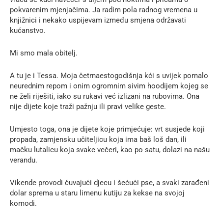
pokvarenim mjenjačima. Ja radim pola radnog vremena u
knjižnici i nekako uspijevam između smjena održavati
kućanstvo.
Mi smo mala obitelj.
A tu je i Tessa. Moja četrnaestogodišnja kći s uvijek pomalo
neurednim repom i onim ogromnim sivim hoodijem kojeg se
ne želi riješiti, iako su rukavi već izlizani na rubovima. Ona
nije dijete koje traži pažnju ili pravi velike geste.
Umjesto toga, ona je dijete koje primjećuje: vrt susjede koji
propada, zamjensku učiteljicu koja ima baš loš dan, ili
mačku lutalicu koja svake večeri, kao po satu, dolazi na našu
verandu.
Vikende provodi čuvajući djecu i šećući pse, a svaki zarađeni
dolar sprema u staru limenu kutiju za kekse na svojoj
komodi.