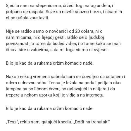
Sjedila sam na stepenicama, držeći tog malog anđela, i
potpuno se raspala. Suze su navrle snažno i brzo, i nisam ih
ni pokušala zaustaviti.
Nije se radilo samo o novčanici od 20 dolara, ni o
namirnicama, ni o lijepoj gesti; radilo se o ljudskoj
povezanosti, o tome da budeš viđen, i o tome kako se mali
činovi šire u valovima, a da mi toga nismo ni svjesni.
Bilo je kao da u rukama držim komadić nade.
Nakon nekog vremena sabrala sam se dovoljno da ustanem i
odem u dnevnu sobu. Tessa je ležala na podu i petljala oko
lampica na božićnom drvcu, pokušavajući ih natjerati da
trepere u nekom uzorku koji je vidjela na internetu.
Bilo je kao da u rukama držim komadić nade.
„Tess“, rekla sam, gutajući knedlu. „Dođi na trenutak.“