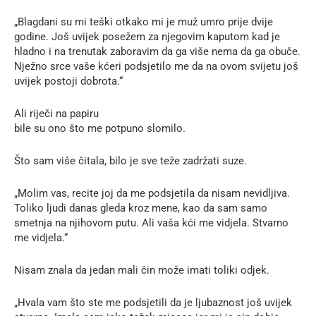
„Blagdani su mi teški otkako mi je muž umro prije dvije
godine. Još uvijek posežem za njegovim kaputom kad je
hladno i na trenutak zaboravim da ga više nema da ga obuče.
Nježno srce vaše kćeri podsjetilo me da na ovom svijetu još
uvijek postoji dobrota.“
Ali riječi na papiru
bile su ono što me potpuno slomilo.
Što sam više čitala, bilo je sve teže zadržati suze.
„Molim vas, recite joj da me podsjetila da nisam nevidljiva.
Toliko ljudi danas gleda kroz mene, kao da sam samo
smetnja na njihovom putu. Ali vaša kći me vidjela. Stvarno
me vidjela.“
Nisam znala da jedan mali čin može imati toliki odjek.
„Hvala vam što ste me podsjetili da je ljubaznost još uvijek