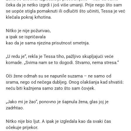
čeka da je netko izgrdi i još više umanji. Prije nego što sam
se uopće stigla pomaknuti ili odlučiti što učiniti, Tessa je već
klečala pokraj krhotina.
Nitko je nije požurivao,
a ipak se ispričavala
kao da je sama njezina prisutnost smetnja.
„U redu je“, rekla je Tessa tiho, pažljivo skupljajući veće
komade. „Svima nam se to dogodi. Stvarno, nema stresa.“
Oči žene odmah su se napunile suzama – ne samo od
srama, nego od nečega dubljeg. Onog olakšanja kad shvatiš:
neću biti kažnjena samo zato što sam čovjek.
„Jako mi je žao“, ponovno je šapnula žena, glas joj je
zadrhtao.
Nitko nije bio ljut. A ipak je izgledala kao da svaki čas
očekuje prijekor.