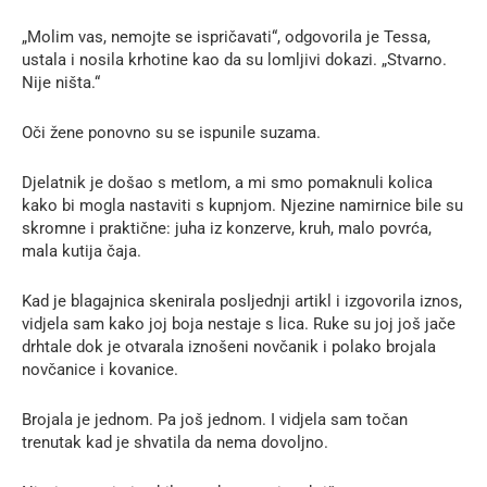
„Molim vas, nemojte se ispričavati“, odgovorila je Tessa,
ustala i nosila krhotine kao da su lomljivi dokazi. „Stvarno.
Nije ništa.“
Oči žene ponovno su se ispunile suzama.
Djelatnik je došao s metlom, a mi smo pomaknuli kolica
kako bi mogla nastaviti s kupnjom. Njezine namirnice bile su
skromne i praktične: juha iz konzerve, kruh, malo povrća,
mala kutija čaja.
Kad je blagajnica skenirala posljednji artikl i izgovorila iznos,
vidjela sam kako joj boja nestaje s lica. Ruke su joj još jače
drhtale dok je otvarala iznošeni novčanik i polako brojala
novčanice i kovanice.
Brojala je jednom. Pa još jednom. I vidjela sam točan
trenutak kad je shvatila da nema dovoljno.