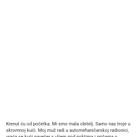
Krenut ću od početka. Mi smo mala obitelj. Samo nas troje u
skromnoj kući. Moj muž radi u automehaničarskoj radionici,
vraća se kući navečer s uljem pod noktima i pričama o