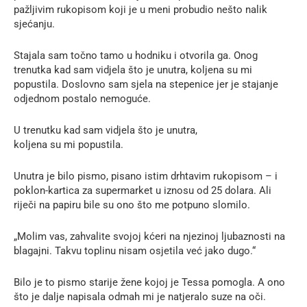
pažljivim rukopisom koji je u meni probudio nešto nalik
sjećanju.
Stajala sam točno tamo u hodniku i otvorila ga. Onog
trenutka kad sam vidjela što je unutra, koljena su mi
popustila. Doslovno sam sjela na stepenice jer je stajanje
odjednom postalo nemoguće.
U trenutku kad sam vidjela što je unutra,
koljena su mi popustila.
Unutra je bilo pismo, pisano istim drhtavim rukopisom – i
poklon-kartica za supermarket u iznosu od 25 dolara. Ali
riječi na papiru bile su ono što me potpuno slomilo.
„Molim vas, zahvalite svojoj kćeri na njezinoj ljubaznosti na
blagajni. Takvu toplinu nisam osjetila već jako dugo.“
Bilo je to pismo starije žene kojoj je Tessa pomogla. A ono
što je dalje napisala odmah mi je natjeralo suze na oči.