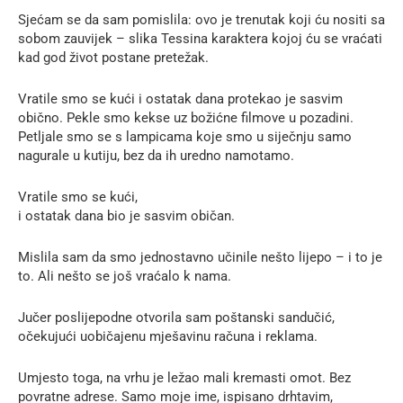
Sjećam se da sam pomislila: ovo je trenutak koji ću nositi sa
sobom zauvijek – slika Tessina karaktera kojoj ću se vraćati
kad god život postane pretežak.
Vratile smo se kući i ostatak dana protekao je sasvim
obično. Pekle smo kekse uz božićne filmove u pozadini.
Petljale smo se s lampicama koje smo u siječnju samo
nagurale u kutiju, bez da ih uredno namotamo.
Vratile smo se kući,
i ostatak dana bio je sasvim običan.
Mislila sam da smo jednostavno učinile nešto lijepo – i to je
to. Ali nešto se još vraćalo k nama.
Jučer poslijepodne otvorila sam poštanski sandučić,
očekujući uobičajenu mješavinu računa i reklama.
Umjesto toga, na vrhu je ležao mali kremasti omot. Bez
povratne adrese. Samo moje ime, ispisano drhtavim,