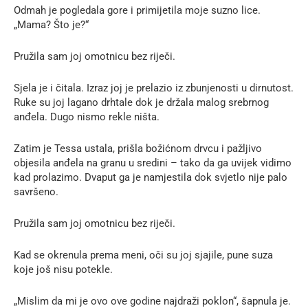
Odmah je pogledala gore i primijetila moje suzno lice.
„Mama? Što je?“
Pružila sam joj omotnicu bez riječi.
Sjela je i čitala. Izraz joj je prelazio iz zbunjenosti u dirnutost.
Ruke su joj lagano drhtale dok je držala malog srebrnog
anđela. Dugo nismo rekle ništa.
Zatim je Tessa ustala, prišla božićnom drvcu i pažljivo
objesila anđela na granu u sredini – tako da ga uvijek vidimo
kad prolazimo. Dvaput ga je namjestila dok svjetlo nije palo
savršeno.
Pružila sam joj omotnicu bez riječi.
Kad se okrenula prema meni, oči su joj sjajile, pune suza
koje još nisu potekle.
„Mislim da mi je ovo ove godine najdraži poklon“, šapnula je.