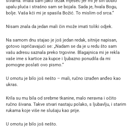
stvarna. Imala sam jako težak mjesec jer mi je sin dobio
upalu pluća i strašno sam se bojala. Sada je, hvala Bogu,
bolje. Vaša kći mi je spasila Božić. To mislim od srca.“
Nisam znala da jedan mali čin može imati toliki odjek.
Na samom dnu stajao je još jedan redak, sitnije napisan,
gotovo ispričavajući se: „Nadam se da je u redu što sam
vašu adresu saznala preko trgovine. Blagajnica mi je rekla
vaše ime s kartice za kupce i ljubazno ponudila da mi
pomogne poslati ovo pismo.“
U omotu je bilo još nešto – mali, ručno izrađen anđeo kao
ukras.
Krila su mu bila od srebrne tkanine, malo neravna i očito
ručno šivana. Takve stvari nastaju polako, s ljubavlju, i starim
rukama koje više ne slušaju kao prije.
U omotu je bilo još nešto.