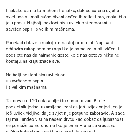
I nekako sam u tom tihom trenutku, dok su šarena svjetla
svjetlucala i mali ručno šivani anđeo ih reflektirao, znala: bila
je u pravu. Najbolji pokloni nisu uvijek oni zamotani u
savršen papir i s velikim mašnama.
Ponekad dolaze u maloj kremastoj omotnici. Napisani
drhtavim rukopisom nekoga tko je samo želio biti viđen. I
podsjete nas da najmanje geste, koje nas gotovo ništa ne
koštaju, na kraju znače sve.
Najbolji pokloni nisu uvijek oni
u savršenom papiru
i s velikim mašnama.
Taj novac od 20 dolara nije bio samo novac. Bio je
podsjetnik jednoj usamljenoj ženi da još uvijek vrijedi, da je
još uvijek vidljiva, da je svijet nije potpuno zaboravio. A sada
taj mali anđeo visi na našem drvcu kao dokaz da ljubaznost
ne pomaže samo onome tko je primi – ona se vraća, na
načine koje nikada ne bismo mogli isplanirati.