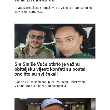
Hrvatski skijaš Istok Rodeš ovog je vikenda imao razlog za
slavlje koji nema veze
Slavne osobe
0
Sin Siniše Vuče otkrio je važnu
obiteljsku vijest: konfeti su postali
ono što su svi čekali
U obitelji Vuco stižu dani puni uzbuđenja i iščekivanja.
Vilibald Vuco, sin poznatog glazbenika