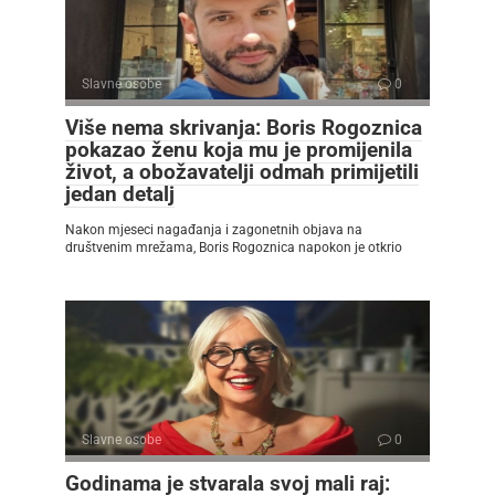
Slavne osobe
0
Više nema skrivanja: Boris Rogoznica
pokazao ženu koja mu je promijenila
život, a obožavatelji odmah primijetili
jedan detalj
Nakon mjeseci nagađanja i zagonetnih objava na
društvenim mrežama, Boris Rogoznica napokon je otkrio
Slavne osobe
0
Godinama je stvarala svoj mali raj: