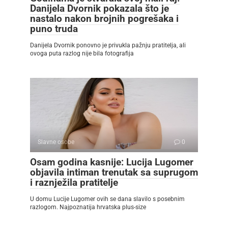
Danijela Dvornik pokazala što je
nastalo nakon brojnih pogrešaka i
puno truda
Danijela Dvornik ponovno je privukla pažnju pratitelja, ali
ovoga puta razlog nije bila fotografija
Slavne osobe
0
Osam godina kasnije: Lucija Lugomer
objavila intiman trenutak sa suprugom
i raznježila pratitelje
U domu Lucije Lugomer ovih se dana slavilo s posebnim
razlogom. Najpoznatija hrvatska plus-size