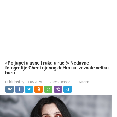
«Poljupci u usne i ruka u ruci!» Nedavne
fotografije Cher i njenog dečka su izazvale veliku
buru
Published by:
01.05.2025
Slavne osobe
Marina