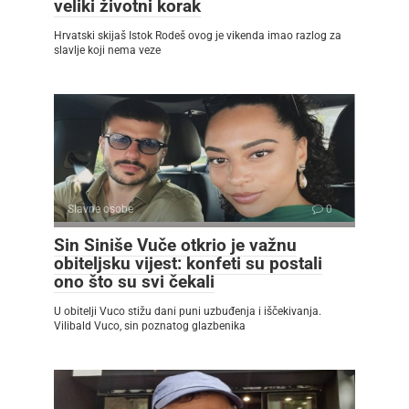
veliki životni korak
Hrvatski skijaš Istok Rodeš ovog je vikenda imao razlog za
slavlje koji nema veze
Slavne osobe
0
Sin Siniše Vuče otkrio je važnu
obiteljsku vijest: konfeti su postali
ono što su svi čekali
U obitelji Vuco stižu dani puni uzbuđenja i iščekivanja.
Vilibald Vuco, sin poznatog glazbenika