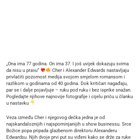
„Ona ima 77 godina. On ima 37. I još uvijek dokazuju svima
da nisu u pravu“
Cher i Alexander Edwards nastavljaju
privlačiti pozornost medija svojom smjelom romansom i
razlikom u godinama od 40 godina. Dok kritičari nagađaju,
par se i dalje pojavljuje – ruku pod ruku i bez isprike snažan.
Pogledajte njihove najnovije fotografije i cijelu priču u članku
u nastavku
Veza između Cher i njegovog dečka jedna je od
najskandaloznijih i najspominjanijih u show businessu. Srce
Božice popa pripada glazbenom direktoru Alexanderu
Edwardsu. Njih dvoje prvi put su viđeni kako se drže za ruke