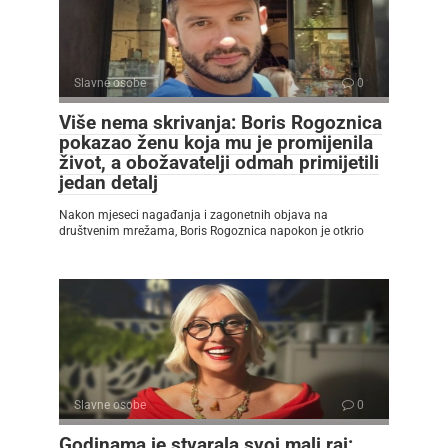
Slavne osobe
0
Više nema skrivanja: Boris Rogoznica
pokazao ženu koja mu je promijenila
život, a obožavatelji odmah primijetili
jedan detalj
Nakon mjeseci nagađanja i zagonetnih objava na
društvenim mrežama, Boris Rogoznica napokon je otkrio
Slavne osobe
0
Godinama je stvarala svoj mali raj: