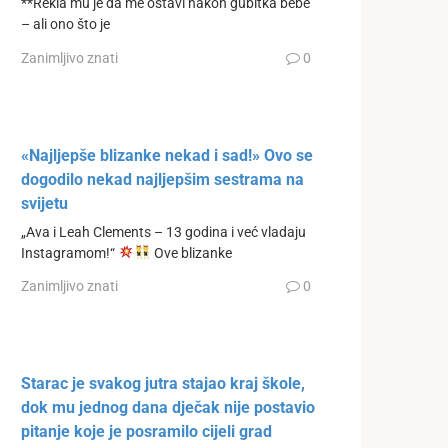
**Rekla mu je da me ostavi nakon gubitka bebe
– ali ono što je
Zanimljivo znati
0
«Najljepše blizanke nekad i sad!» Ovo se
dogodilo nekad najljepšim sestrama na
svijetu
„Ava i Leah Clements – 13 godina i već vladaju
Instagramom!“
Ove blizanke
Zanimljivo znati
0
Starac je svakog jutra stajao kraj škole,
dok mu jednog dana dječak nije postavio
pitanje koje je posramilo cijeli grad