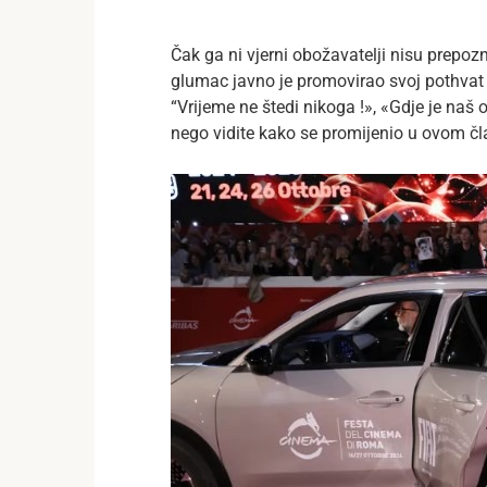
Čak ga ni vjerni obožavatelji nisu prepoz
glumac javno je promovirao svoj pothvat “M
“Vrijeme ne štedi nikoga !», «Gdje je naš
nego vidite kako se promijenio u ovom čl