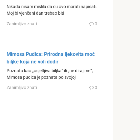
Nikada nisam mislila da ću ovo morati napisati.
Moj bi vjenčani dan trebao biti
Zanimljivo znati
0
Mimosa Pudica: Prirodna ljekovita moć
biljke koja ne voli dodir
Poznata kao „osjetljiva biljka“ ili „ne diraj me“,
Mimosa pudica je poznata po svojoj
Zanimljivo znati
0