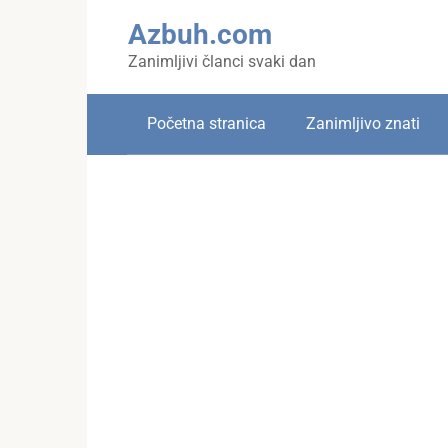
Skip
Azbuh.com
to
content
Zanimljivi članci svaki dan
Početna stranica
Zanimljivo znati