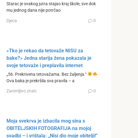
Starac je svakog jutra stajao kraj škole, sve dok
mu jednog dana nije potrčao
Djeca
0
«Tko je rekao da tetovaže NISU za
bake?» Jedna starija žena pokazala je
svoje tetovaže i preplavila internet
„56. Prekrivena tetovažama. Bez žaljenja.“
Ova baka je prekršila sva pravila – a
Zanimljivo znati
0
Moja svekrva je izbacila mog sina s
OBITELJSKIH FOTOGRAFIJA na mojoj
svadbi – i vrištala: „Nisi dio moje obitelji!”