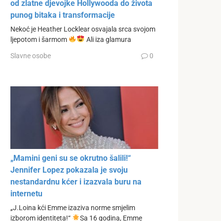
od zlatne djevojke Hollywooda do života
punog bitaka i transformacije
Nekoć je Heather Locklear osvajala srca svojom
ljepotom i šarmom
Ali iza glamura
Slavne osobe
0
„Mamini geni su se okrutno šalili!“
Jennifer Lopez pokazala je svoju
nestandardnu ​​kćer i izazvala buru na
internetu
„J.Loina kći Emme izaziva norme smjelim
izborom identiteta!“
Sa 16 godina, Emme