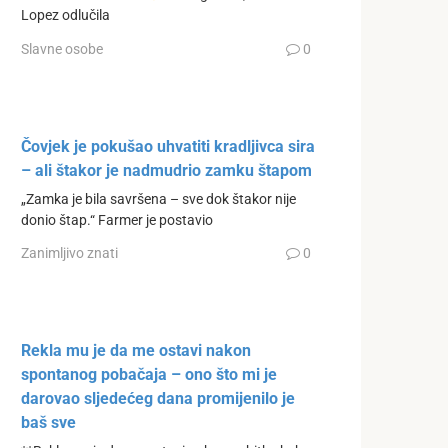
Lopez odlučila
Slavne osobe
0
Čovjek je pokušao uhvatiti kradljivca sira
– ali štakor je nadmudrio zamku štapom
„Zamka je bila savršena – sve dok štakor nije
donio štap.“ Farmer je postavio
Zanimljivo znati
0
Rekla mu je da me ostavi nakon
spontanog pobačaja – ono što mi je
darovao sljedećeg dana promijenilo je
baš sve