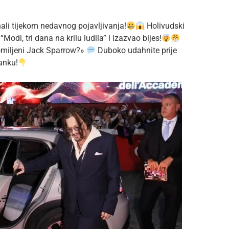
nali tijekom nedavnog pojavljivanja!
Holivudski
odi, tri dana na krilu ludila” i izazvao bijes!
 omiljeni Jack Sparrow?»
Duboko udahnite prije
anku!