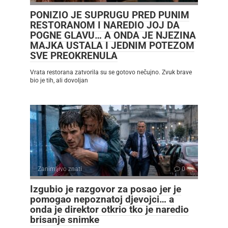
PONIZIO JE SUPRUGU PRED PUNIM
RESTORANOM I NAREDIO JOJ DA
POGNE GLAVU… A ONDA JE NJEZINA
MAJKA USTALA I JEDNIM POTEZOM
SVE PREOKRENULA
Vrata restorana zatvorila su se gotovo nečujno. Zvuk brave
bio je tih, ali dovoljan
Zanimljivo znati
0
Izgubio je razgovor za posao jer je
pomogao nepoznatoj djevojci… a
onda je direktor otkrio tko je naredio
brisanje snimke