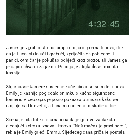
James je zgrabio stolnu lampu i pojurio prema lopovu, dok
ga je Luna, siktajući i grebući, spriječila da pobjegne. U
panici, otmičar je pokušao pobjeći kroz prozor, ali James ga
je uspio uhvatiti za jaknu. Policija je stigla deset minuta
kasnije.
Sigurnosne kamere susjedne kuće ubrzo su snimile lopova.
Emily je kasnije pogledala snimku s kućne sigurnosne
kamere. Videozapis je jasno pokazao otmičara kako se
naginje nad krevetić, a Luna mu odjednom skače u lice.
Scena je bila toliko dramatična da je gotovo zaplakala
gledajući snimku iznova i iznova. “Naš mačak je pravi heroj”,
rekla je Emily grleći Emmu. Sljedećeg dana priča je postala