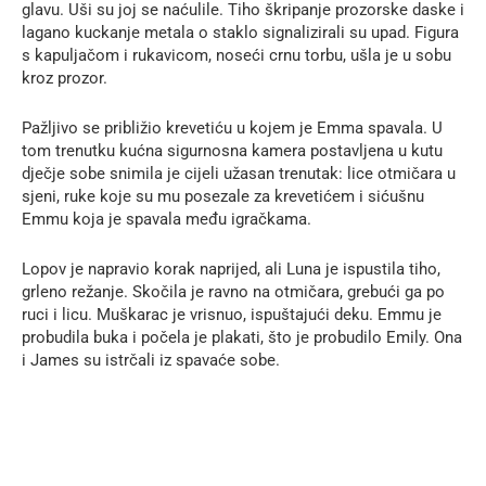
glavu. Uši su joj se naćulile. Tiho škripanje prozorske daske i
lagano kuckanje metala o staklo signalizirali su upad. Figura
s kapuljačom i rukavicom, noseći crnu torbu, ušla je u sobu
kroz prozor.
Pažljivo se približio krevetiću u kojem je Emma spavala. U
tom trenutku kućna sigurnosna kamera postavljena u kutu
dječje sobe snimila je cijeli užasan trenutak: lice otmičara u
sjeni, ruke koje su mu posezale za krevetićem i sićušnu
Emmu koja je spavala među igračkama.
Lopov je napravio korak naprijed, ali Luna je ispustila tiho,
grleno režanje. Skočila je ravno na otmičara, grebući ga po
ruci i licu. Muškarac je vrisnuo, ispuštajući deku. Emmu je
probudila buka i počela je plakati, što je probudilo Emily. Ona
i James su istrčali iz spavaće sobe.