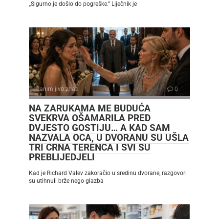
„Sigurno je došlo do pogreške.” Liječnik je
Zanimljivo znati
0
NA ZARUKAMA ME BUDUĆA
SVEKRVA OŠAMARILA PRED
DVJESTO GOSTIJU… A KAD SAM
NAZVALA OCA, U DVORANU SU UŠLA
TRI CRNA TERENCA I SVI SU
PREBLIJEDJELI
Kad je Richard Valev zakoračio u sredinu dvorane, razgovori
su utihnuli brže nego glazba