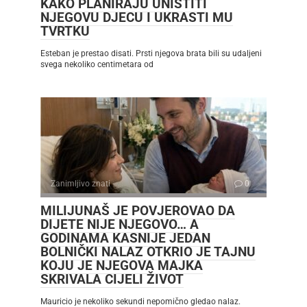
KAKO PLANIRAJU UNIŠTITI
NJEGOVU DJECU I UKRASTI MU
TVRTKU
Esteban je prestao disati. Prsti njegova brata bili su udaljeni
svega nekoliko centimetara od
Zanimljivo znati
0
MILIJUNAŠ JE POVJEROVAO DA
DIJETE NIJE NJEGOVO… A
GODINAMA KASNIJE JEDAN
BOLNIČKI NALAZ OTKRIO JE TAJNU
KOJU JE NJEGOVA MAJKA
SKRIVALA CIJELI ŽIVOT
Mauricio je nekoliko sekundi nepomično gledao nalaz.