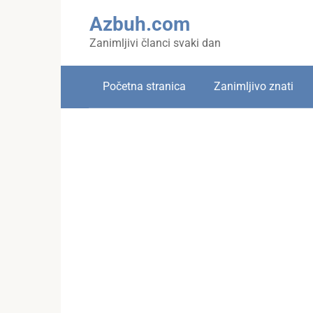
Skip
Azbuh.com
to
content
Zanimljivi članci svaki dan
Početna stranica
Zanimljivo znati