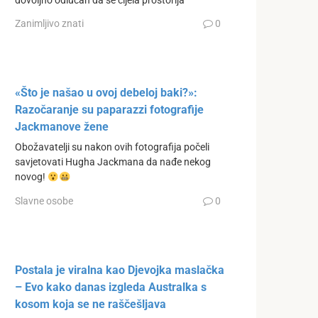
dovoljno odlučan da se cijela prostorija
Zanimljivo znati
0
«Što je našao u ovoj debeloj baki?»:
Razočaranje su paparazzi fotografije
Jackmanove žene
Obožavatelji su nakon ovih fotografija počeli
savjetovati Hugha Jackmana da nađe nekog
novog!
Slavne osobe
0
Postala je viralna kao Djevojka maslačka
– Evo kako danas izgleda Australka s
kosom koja se ne raščešljava