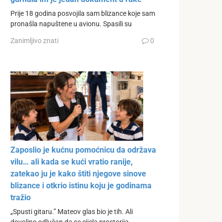
Prije 18 godina posvojila sam blizance koje sam
pronašla napuštene u avionu. Spasili su
Zanimljivo znati
0
Zaposlio je kućnu pomoćnicu da održava
vilu… ali kada se kući vratio ranije,
zatekao ju je kako štiti njegove sinove
blizance i otkrio istinu koju je godinama
tražio
„Spusti gitaru.” Mateov glas bio je tih. Ali