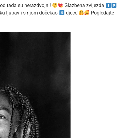
i od tada su nerazdvojni!
Glazbena zvijezda
sku ljubav i s njom dočekao
djece!
Pogledajte