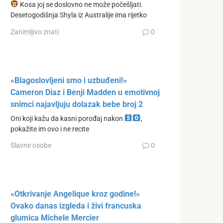
Kosa joj se doslovno ne može počešljati.
Desetogodišnja Shyla iz Australije ima rijetko
Zanimljivo znati
0
«Blagoslovljeni smo i uzbuđeni!»
Cameron Diaz i Benji Madden u emotivnoj
snimci najavljuju dolazak bebe broj 2
Oni koji kažu da kasni porođaj nakon
,
pokažite im ovo i ne recite
Slavne osobe
0
«Otkrivanje Angelique kroz godine!»
Ovako danas izgleda i živi francuska
glumica Michele Mercier