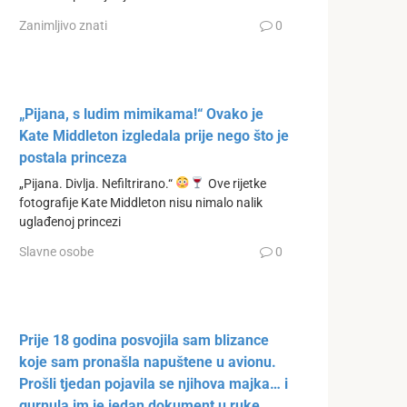
Zanimljivo znati
0
„Pijana, s ludim mimikama!“ Ovako je
Kate Middleton izgledala prije nego što je
postala princeza
„Pijana. Divlja. Nefiltrirano.“
Ove rijetke
fotografije Kate Middleton nisu nimalo nalik
uglađenoj princezi
Slavne osobe
0
Prije 18 godina posvojila sam blizance
koje sam pronašla napuštene u avionu.
Prošli tjedan pojavila se njihova majka… i
gurnula im je jedan dokument u ruke