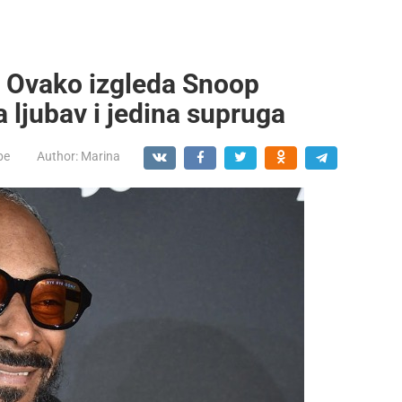
” Ovako izgleda Snoop
ljubav i jedina supruga
be
Author:
Marina