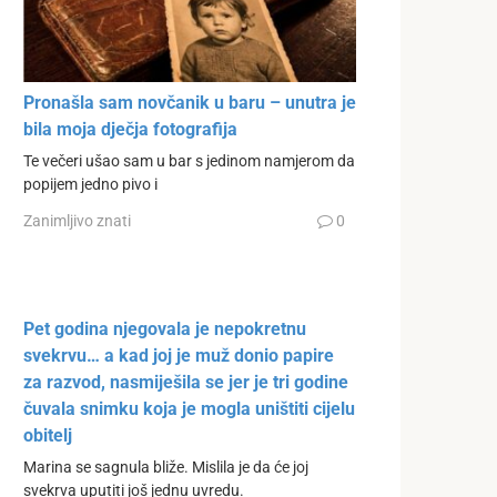
Pronašla sam novčanik u baru – unutra je
bila moja dječja fotografija
Te večeri ušao sam u bar s jedinom namjerom da
popijem jedno pivo i
Zanimljivo znati
0
Pet godina njegovala je nepokretnu
svekrvu… a kad joj je muž donio papire
za razvod, nasmiješila se jer je tri godine
čuvala snimku koja je mogla uništiti cijelu
obitelj
Marina se sagnula bliže. Mislila je da će joj
svekrva uputiti još jednu uvredu.