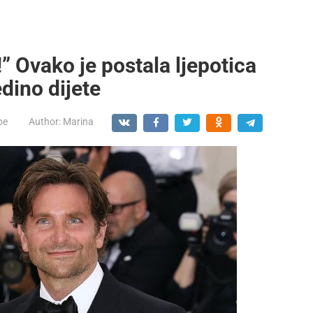
” Ovako je postala ljepotica
dino dijete
be
Author:
Marina