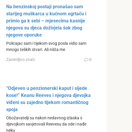
Na benzinskoj postaji pronašao sam
starijeg muškarca u kućnom ogrtaču i
primio ga k sebi – mjesecima kasnije
njegova su djeca doživjela šok zbog
njegove oporuke
Policajac sam i tijekom svog posla vidio sam
mnogo teških stvari. Ali ništa me
Zanimljivo znati
0
“Odjeven u penzionerski kaput i sijede
kose!” Keanu Reeves i njegova djevojka
viđeni su zajedno tijekom romantičnog
spoja
Obožavatelji su nakon nedavnog izlaska s
djevojkom savjetovali Reevesu da ode i nađe
neku