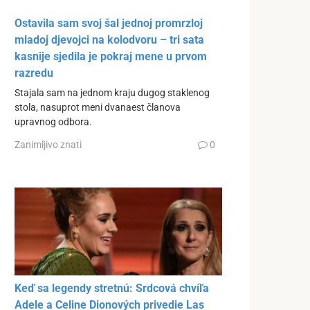
Ostavila sam svoj šal jednoj promrzloj
mladoj djevojci na kolodvoru – tri sata
kasnije sjedila je pokraj mene u prvom
razredu
Stajala sam na jednom kraju dugog staklenog
stola, nasuprot meni dvanaest članova
upravnog odbora.
Zanimljivo znati
0
Keď sa legendy stretnú: Srdcová chvíľa
Adele a Celine Dionových privedie Las