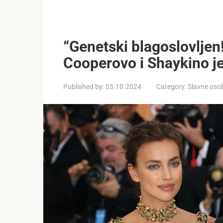
“Genetski blagoslovljen!
Cooperovo i Shaykino je
Published by:
05.10.2024
Category:
Slavne oso