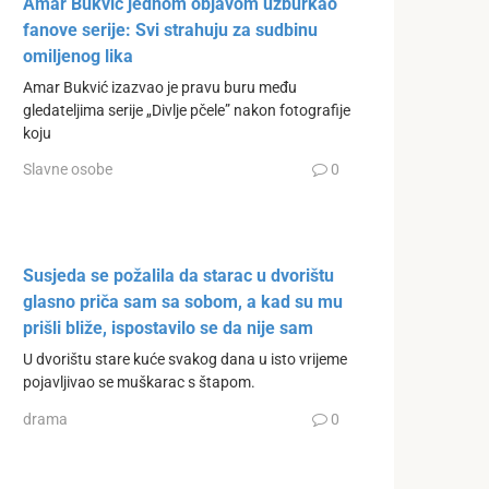
Amar Bukvić jednom objavom uzburkao
fanove serije: Svi strahuju za sudbinu
omiljenog lika
Amar Bukvić izazvao je pravu buru među
gledateljima serije „Divlje pčele” nakon fotografije
koju
Slavne osobe
0
Susjeda se požalila da starac u dvorištu
glasno priča sam sa sobom, a kad su mu
prišli bliže, ispostavilo se da nije sam
U dvorištu stare kuće svakog dana u isto vrijeme
pojavljivao se muškarac s štapom.
drama
0