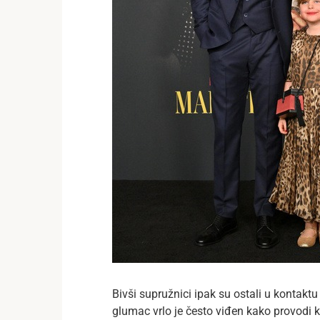
Bivši supružnici ipak su ostali u kontaktu 
glumac vrlo je često viđen kako provodi k