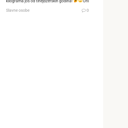
kilograma još od tinejdžerskih godina!
Oni
Slavne osobe
0