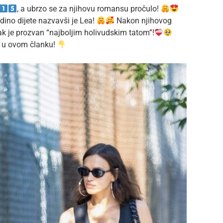
, a ubrzo se za njihovu romansu pročulo!
edino dijete nazvavši je Lea!
Nakon njihovog
čak je prozvan “najboljim holivudskim tatom”!
te u ovom članku!