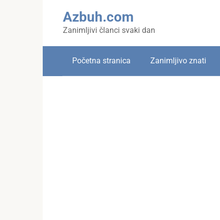
Skip
Azbuh.com
to
content
Zanimljivi članci svaki dan
Početna stranica
Zanimljivo znati