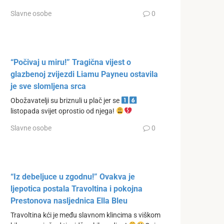
Slavne osobe
0
“Počivaj u miru!” Tragična vijest o
glazbenoj zvijezdi Liamu Payneu ostavila
je sve slomljena srca
Obožavatelji su briznuli u plač jer se
listopada svijet oprostio od njega!
Slavne osobe
0
“Iz debeljuce u zgodnu!” Ovakva je
ljepotica postala Travoltina i pokojna
Prestonova nasljednica Ella Bleu
Travoltina kći je među slavnom klincima s viškom