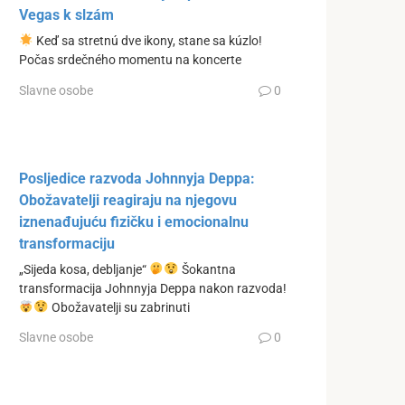
Vegas k slzám
Keď sa stretnú dve ikony, stane sa kúzlo!
Počas srdečného momentu na koncerte
Slavne osobe
0
Posljedice razvoda Johnnyja Deppa:
Obožavatelji reagiraju na njegovu
iznenađujuću fizičku i emocionalnu
transformaciju
„Sijeda kosa, debljanje“
Šokantna
transformacija Johnnyja Deppa nakon razvoda!
Obožavatelji su zabrinuti
Slavne osobe
0