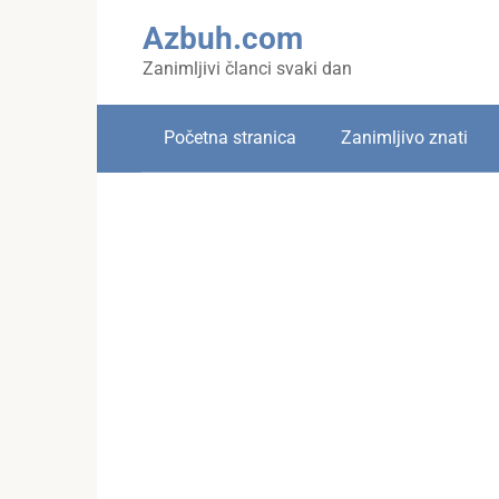
Skip
Azbuh.com
to
content
Zanimljivi članci svaki dan
Početna stranica
Zanimljivo znati