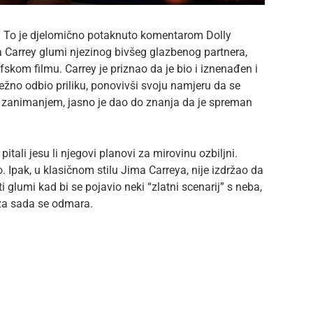
i? To je djelomično potaknuto komentarom Dolly
a Carrey glumi njezinog bivšeg glazbenog partnera,
kom filmu. Carrey je priznao da je bio i iznenađen i
ežno odbio priliku, ponovivši svoju namjeru da se
 zanimanjem, jasno je dao do znanja da je spreman
itali jesu li njegovi planovi za mirovinu ozbiljni.
o. Ipak, u klasičnom stilu Jima Carreya, nije izdržao da
i glumi kad bi se pojavio neki “zlatni scenarij” s neba,
 za sada se odmara.