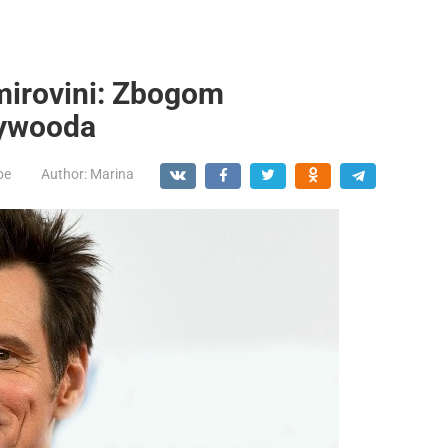
 mirovini: Zbogom
lywooda
be
Author:
Marina