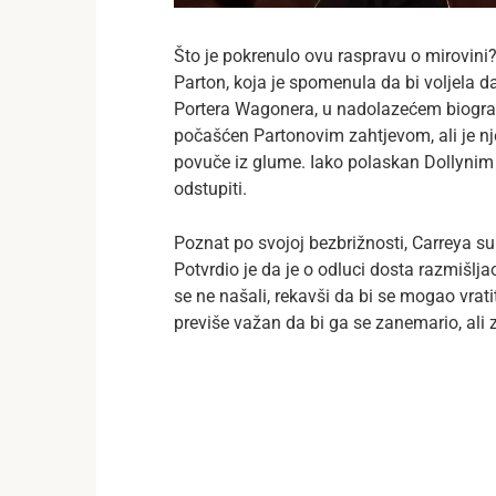
Što je pokrenulo ovu raspravu o mirovin
Parton, koja je spomenula da bi voljela d
Portera Wagonera, u nadolazećem biografs
počašćen Partonovim zahtjevom, ali je nj
povuče iz glume. Iako polaskan Dollynim
odstupiti.
Poznat po svojoj bezbrižnosti, Carreya su p
Potvrdio je da je o odluci dosta razmišlja
se ne našali, rekavši da bi se mogao vratit
previše važan da bi ga se zanemario, ali