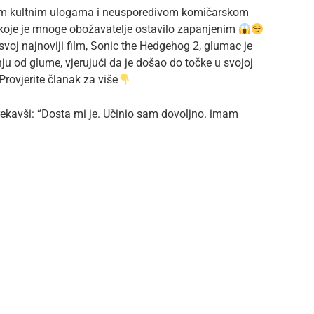
ojim kultnim ulogama i neusporedivom komičarskom
e koje je mnoge obožavatelje ostavilo zapanjenim
voj najnoviji film, Sonic the Hedgehog 2, glumac je
nju od glume, vjerujući da je došao do točke u svojoj
Provjerite članak za više
, rekavši: “Dosta mi je. Učinio sam dovoljno. imam