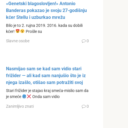
«Genetski blagoslovljen!» Antonio
Banderas pokazao je svoju 27-godišnju
kćer Stellu i uzburkao mrežu
Bilo je to 2. rujna 2019. 2016. kada su dobili
kćer!
Prošle su
Slavne osobe
0
Nasmijao sam se kad sam vidio stari
frižider — ali kad sam nanjušio što je iz
njega izašlo, otišao sam potražiti svoj
Stari frižider je stajao kraj smeća-mislio sam da
je smeće
Onda sam vidio
Zanimljivo znati
0