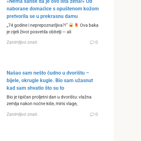
«Nema šanse da je ovo ista žena!» Od
naborane domaćice s opuštenom kožom
pretvorila se u prekrasnu damu
„74 godine i neprepoznatljiva?!”
Ova baka
je cijeli život posvetila obitelji — ali
Zanimljivo znati
0
Našao sam nešto čudno u dvorištu –
bijele, okrugle kugle. Bio sam užasnut
kad sam shvatio što su to
Bio je tipičan proljetni dan u dvorištu: vlažna
zemlja nakon noćne kiše, miris vlage,
Zanimljivo znati
0