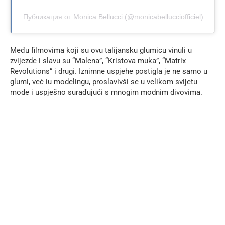
Публикация от Monica Bellucci (@monicabellucciofficiel)
Među filmovima koji su ovu talijansku glumicu vinuli u
zvijezde i slavu su “Malena”, “Kristova muka”, “Matrix
Revolutions” i drugi. Iznimne uspjehe postigla je ne samo u
glumi, već iu modelingu, proslavivši se u velikom svijetu
mode i uspješno surađujući s mnogim modnim divovima.