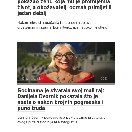
pokazao ženu koja mu je promijenila
život, a obožavatelji odmah primijetili
jedan detalj
Nakon mjeseci nagađanja i zagonetnih objava na
društvenim mrežama, Boris Rogoznica napokon je otkrio
Slavne osobe
0
Godinama je stvarala svoj mali raj:
Danijela Dvornik pokazala što je
nastalo nakon brojnih pogrešaka i
puno truda
Danijela Dvornik ponovno je privukla pažnju pratitelja, ali
ovoga puta razlog nije bila fotografija