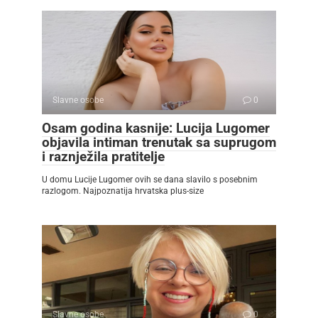
Slavne osobe
0
Osam godina kasnije: Lucija Lugomer
objavila intiman trenutak sa suprugom
i raznježila pratitelje
U domu Lucije Lugomer ovih se dana slavilo s posebnim
razlogom. Najpoznatija hrvatska plus-size
Slavne osobe
0