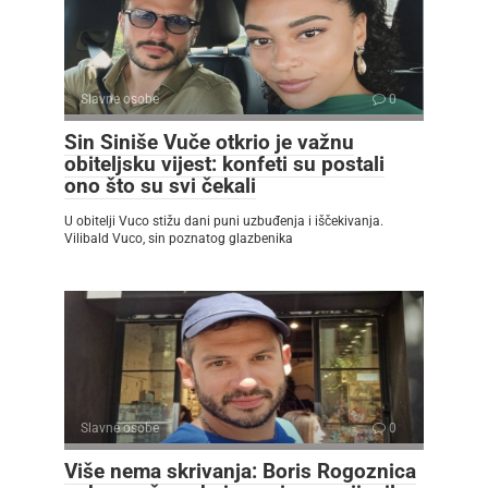
Slavne osobe
0
Sin Siniše Vuče otkrio je važnu
obiteljsku vijest: konfeti su postali
ono što su svi čekali
U obitelji Vuco stižu dani puni uzbuđenja i iščekivanja.
Vilibald Vuco, sin poznatog glazbenika
Slavne osobe
0
Više nema skrivanja: Boris Rogoznica