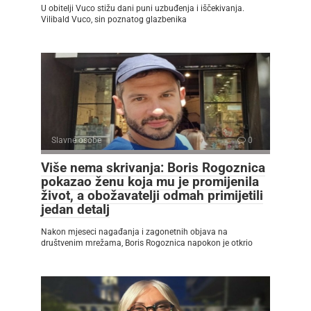
U obitelji Vuco stižu dani puni uzbuđenja i iščekivanja.
Vilibald Vuco, sin poznatog glazbenika
Slavne osobe
0
Više nema skrivanja: Boris Rogoznica
pokazao ženu koja mu je promijenila
život, a obožavatelji odmah primijetili
jedan detalj
Nakon mjeseci nagađanja i zagonetnih objava na
društvenim mrežama, Boris Rogoznica napokon je otkrio