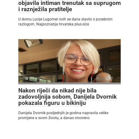
objavila intiman trenutak sa suprugom
i raznježila pratitelje
U domu Lucije Lugomer ovih se dana slavilo s posebnim
razlogom. Najpoznatija hrvatska plus-size
Slavne osobe
0
Nakon riječi da nikad nije bila
zadovoljnija sobom, Danijela Dvornik
pokazala figuru u bikiniju
Danijela Dvornik posljednjih je godina napravila velike
promjene u svom životu, a danas otvoreno