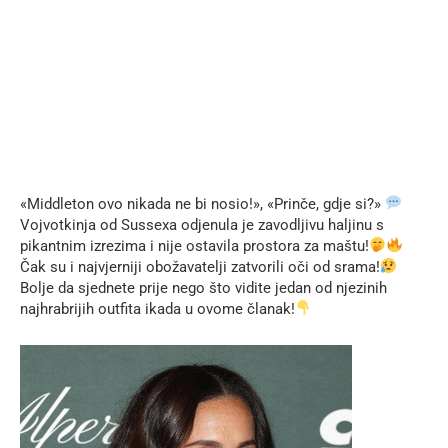
«Middleton ovo nikada ne bi nosio!», «Prinče, gdje si?»
Vojvotkinja od Sussexa odjenula je zavodljivu haljinu s
pikantnim izrezima i nije ostavila prostora za maštu!
Čak su i najvjerniji obožavatelji zatvorili oči od srama!
Bolje da sjednete prije nego što vidite jedan od njezinih
najhrabrijih outfita ikada u ovome članak!