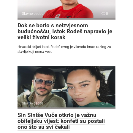
Slavne osobe
0
Dok se borio s neizvjesnom
budućnošću, Istok Rodeš napravio je
veliki životni korak
Hrvatski skijaš Istok Rodeš ovog je vikenda imao razlog za
slavlje koji nema veze
Slavne osobe
0
Sin Siniše Vuče otkrio je važnu
obiteljsku vijest: konfeti su postali
ono što su svi čekali