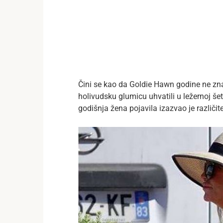
Čini se kao da Goldie Hawn godine ne znač
holivudsku glumicu uhvatili u ležernoj še
godišnja žena pojavila izazvao je različite