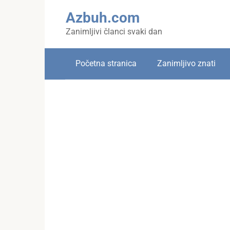
Skip
Azbuh.com
to
content
Zanimljivi članci svaki dan
Početna stranica
Zanimljivo znati