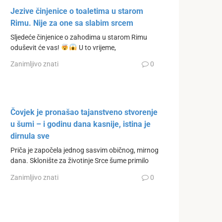
Jezive činjenice o toaletima u starom
Rimu. Nije za one sa slabim srcem
Sljedeće činjenice o zahodima u starom Rimu
oduševit će vas!
U to vrijeme,
Zanimljivo znati
0
Čovjek je pronašao tajanstveno stvorenje
u šumi – i godinu dana kasnije, istina je
dirnula sve
Priča je započela jednog sasvim običnog, mirnog
dana. Sklonište za životinje Srce šume primilo
Zanimljivo znati
0