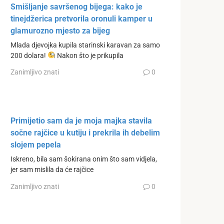
Smišljanje savršenog bijega: kako je
tinejdžerica pretvorila oronuli kamper u
glamurozno mjesto za bijeg
Mlada djevojka kupila starinski karavan za samo
200 dolara!
Nakon što je prikupila
Zanimljivo znati
0
Primijetio sam da je moja majka stavila
sočne rajčice u kutiju i prekrila ih debelim
slojem pepela
Iskreno, bila sam šokirana onim što sam vidjela,
jer sam mislila da će rajčice
Zanimljivo znati
0