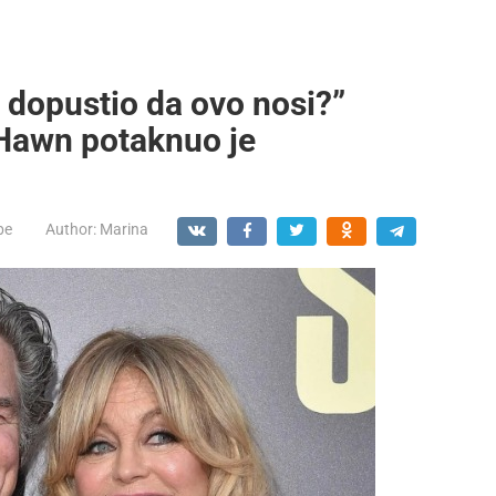
l dopustio da ovo nosi?”
 Hawn potaknuo je
be
Author:
Marina