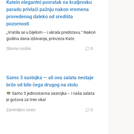
Katein elegantni povratak na kraljevsku
paradu privlači pažnju nakon vremena
provedenog daleko od središta
pozornosti
„Vratila se u bijelom – i ukrala predstavu.“ Nakon
godinu dana izbivanja, princeza Kate
Slavne osobe
0
Samo 3 sastojka — ali ova salata nestaje
brže od bilo čega drugog na stolu
Samo 3 jednostavna sastojka – i vaša salata
je gotova za tren oka!
Zanimljivo znati
0