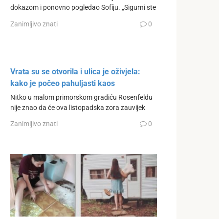
dokazom i ponovno pogledao Sofíju. „Sigurni ste
Zanimljivo znati
0
Vrata su se otvorila i ulica je oživjela:
kako je počeo pahuljasti kaos
Nitko u malom primorskom gradiću Rosenfeldu
nije znao da će ova listopadska zora zauvijek
Zanimljivo znati
0