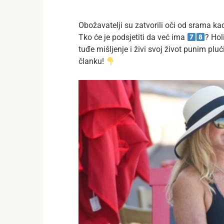
Obožavatelji su zatvorili oči od srama k
Tko će je podsjetiti da već ima
? Hol
tuđe mišljenje i živi svoj život punim plu
članku!