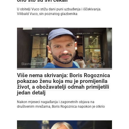
U obitelji Vuco stižu dani puni uzbuđenja i iščekivanja.
Vilibald Vuco, sin poznatog glazbenika
Slavne osobe
0
Više nema skrivanja: Boris Rogoznica
pokazao ženu koja mu je promijenila
život, a obožavatelji odmah primijetili
jedan detalj
Nakon mjeseci nagađanja i zagonetnih objava na
društvenim mrežama, Boris Rogoznica napokon je otkrio