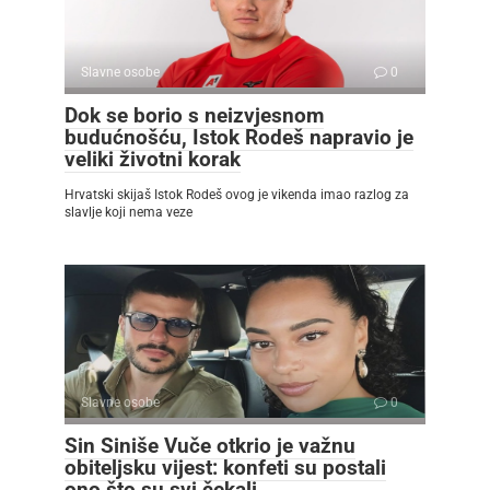
Slavne osobe
0
Dok se borio s neizvjesnom
budućnošću, Istok Rodeš napravio je
veliki životni korak
Hrvatski skijaš Istok Rodeš ovog je vikenda imao razlog za
slavlje koji nema veze
Slavne osobe
0
Sin Siniše Vuče otkrio je važnu
obiteljsku vijest: konfeti su postali
ono što su svi čekali