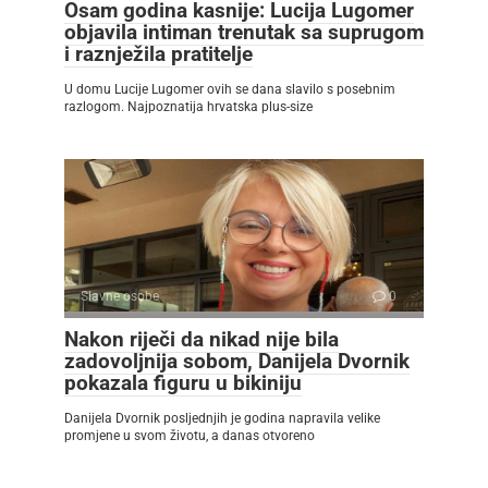
Osam godina kasnije: Lucija Lugomer
objavila intiman trenutak sa suprugom
i raznježila pratitelje
U domu Lucije Lugomer ovih se dana slavilo s posebnim
razlogom. Najpoznatija hrvatska plus-size
Slavne osobe
0
Nakon riječi da nikad nije bila
zadovoljnija sobom, Danijela Dvornik
pokazala figuru u bikiniju
Danijela Dvornik posljednjih je godina napravila velike
promjene u svom životu, a danas otvoreno