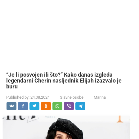
“Je li posvojen ili što?” Kako danas izgleda
legendarni Cherin nasljednik Elijah izazvalo je
buru
Published by:
24.08.2024
Slavne osobe
Marina