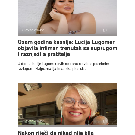
Slavne osobe
0
Osam godina kasnije: Lucija Lugomer
objavila intiman trenutak sa suprugom
i raznježila pratitelje
U domu Lucije Lugomer ovih se dana slavilo s posebnim
razlogom. Najpoznatija hrvatska plus-size
Slavne osobe
0
Nakon riječi da nikad nije bila