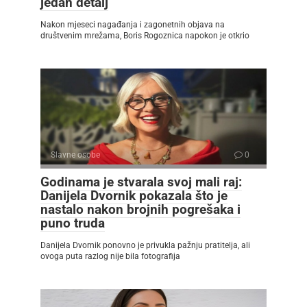
jedan detalj
Nakon mjeseci nagađanja i zagonetnih objava na
društvenim mrežama, Boris Rogoznica napokon je otkrio
Slavne osobe
0
Godinama je stvarala svoj mali raj:
Danijela Dvornik pokazala što je
nastalo nakon brojnih pogrešaka i
puno truda
Danijela Dvornik ponovno je privukla pažnju pratitelja, ali
ovoga puta razlog nije bila fotografija