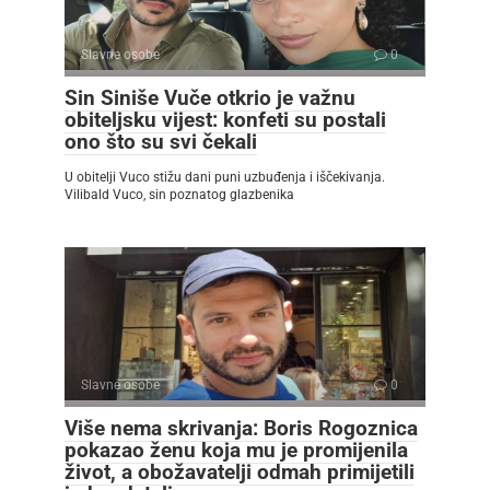
Slavne osobe
0
Sin Siniše Vuče otkrio je važnu
obiteljsku vijest: konfeti su postali
ono što su svi čekali
U obitelji Vuco stižu dani puni uzbuđenja i iščekivanja.
Vilibald Vuco, sin poznatog glazbenika
Slavne osobe
0
Više nema skrivanja: Boris Rogoznica
pokazao ženu koja mu je promijenila
život, a obožavatelji odmah primijetili