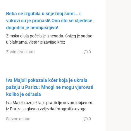
Beba se izgubila u snježnoj šumi… i
vukovi su je pronašli! Ono što se sljedeće
dogodilo je neobjašnjivo!
Zimska oluja počela je iznenada. Snijeg je padao
u plahtama, vjetar je zavijao kroz
Zanimljivo znati
0
Iva Majoli pokazala kćer koja je ukrala
pažnju u Parizu: Mnogi ne mogu vjerovati
koliko je odrasla
Iva Majoli raznježila je pratitelje novom objavom
iz Pariza, a glavna zvijezda fotografije ovoga
Slavne osobe
0