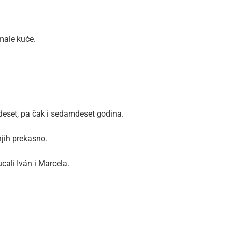
 male kuće.
ezdeset, pa čak i sedamdeset godina.
 njih prekasno.
cali Iván i Marcela.