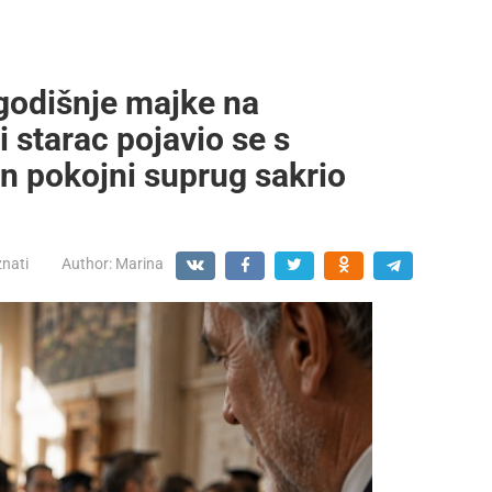
godišnje majke na
 starac pojavio se s
n pokojni suprug sakrio
znati
Author:
Marina