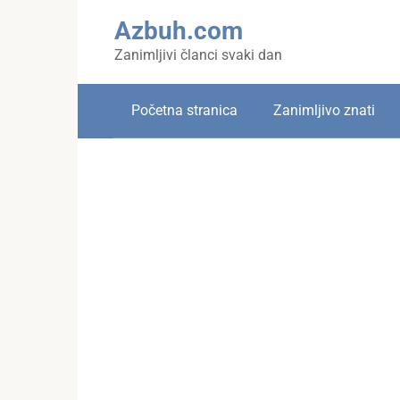
Skip
Azbuh.com
to
content
Zanimljivi članci svaki dan
Početna stranica
Zanimljivo znati