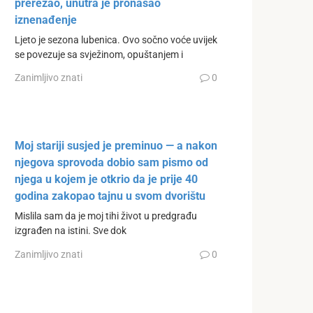
prerezao, unutra je pronašao
iznenađenje
Ljeto je sezona lubenica. Ovo sočno voće uvijek
se povezuje sa svježinom, opuštanjem i
Zanimljivo znati
0
Moj stariji susjed je preminuo — a nakon
njegova sprovoda dobio sam pismo od
njega u kojem je otkrio da je prije 40
godina zakopao tajnu u svom dvorištu
Mislila sam da je moj tihi život u predgrađu
izgrađen na istini. Sve dok
Zanimljivo znati
0