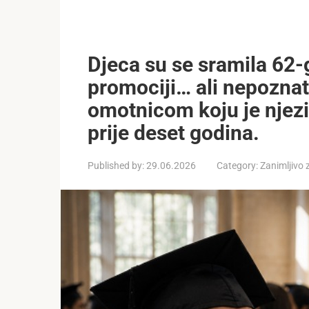
Djeca su se sramila 62-
promociji… ali nepoznati
omotnicom koju je njezi
prije deset godina.
Published by:
29.06.2026
Category:
Zanimljivo 