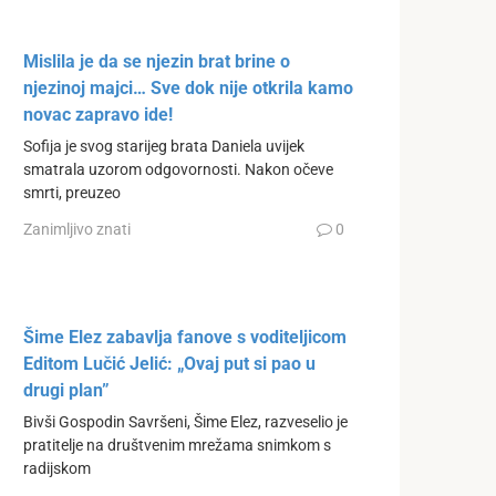
Mislila je da se njezin brat brine o
njezinoj majci… Sve dok nije otkrila kamo
novac zapravo ide!
Sofija je svog starijeg brata Daniela uvijek
smatrala uzorom odgovornosti. Nakon očeve
smrti, preuzeo
Zanimljivo znati
0
Šime Elez zabavlja fanove s voditeljicom
Editom Lučić Jelić: „Ovaj put si pao u
drugi plan”
Bivši Gospodin Savršeni, Šime Elez, razveselio je
pratitelje na društvenim mrežama snimkom s
radijskom