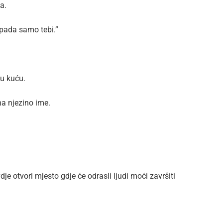
a.
ipada samo tebi.”
lu kuću.
na njezino ime.
je otvori mjesto gdje će odrasli ljudi moći završiti