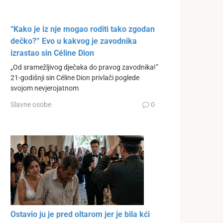
“Kako je iz nje mogao roditi tako zgodan
dečko?” Evo u kakvog je zavodnika
izrastao sin Céline Dion
„Od sramežljivog dječaka do pravog zavodnika!”
21-godišnji sin Céline Dion privlači poglede
svojom nevjerojatnom
Slavne osobe
0
Ostavio ju je pred oltarom jer je bila kći