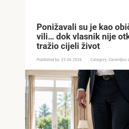
Ponižavali su je kao o
vili… dok vlasnik nije ot
tražio cijeli život
Published by:
23.06.2026
Category:
Zanimljivo 