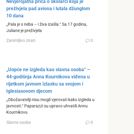
Nevjerojatna priča o školarci koja je
preživjela pad aviona i lutala džunglom
10 dana
„Pala je s neba – i živa izašla.“ Sa 17 godina,
Juliane je preživjela
Zanimljivo znati
0
„Uopće ne izgleda kao slavna osoba“ –
44-godišnja Anna Kournikova viđena u
rijetkom javnom izlasku sa svojom i
Iglesiasovom djecom
„Obožavatelji nisu mogli vjerovati kako izgleda u
javnosti.“ Paparazzi su upravo uhvatili Annu
Kournikovu
Slavne osobe
0