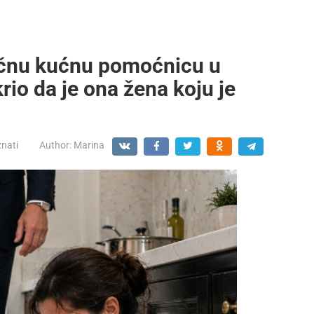
bičnu kućnu pomoćnicu u
krio da je ona žena koju je
znati
Author:
Marina