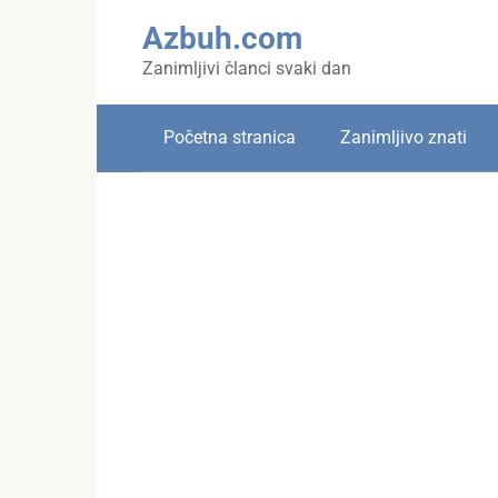
Skip
Azbuh.com
to
content
Zanimljivi članci svaki dan
Početna stranica
Zanimljivo znati