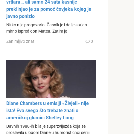
vrtlara… ali samo 24 sata kasnije
preklinjao je za pomoć čovjeka kojeg je
javno ponizio
Nitko nije progovorio. Časnik je i dalje stajao
mirno ispred don Matea. Zatim je
Zanimljivo znati
0
Diane Chambers u emisiji «Živjeli» nije
ista! Evo svega što trebate znati o
američkoj glumici Shelley Long
Davnih 1980-ih bila je superzvijezda koja se
proslavila ulogom Diane u humorističnoj seriji