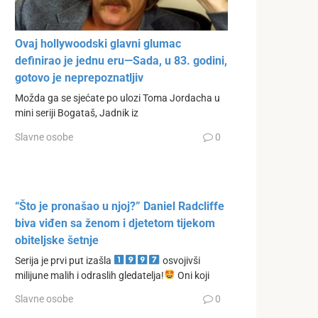
Ovaj hollywoodski glavni glumac
definirao je jednu eru—Sada, u 83. godini,
gotovo je neprepoznatljiv
Možda ga se sjećate po ulozi Toma Jordacha u
mini seriji Bogataš, Jadnik iz
Slavne osobe
0
“Što je pronašao u njoj?” Daniel Radcliffe
biva viđen sa ženom i djetetom tijekom
obiteljske šetnje
Serija je prvi put izašla
osvojivši
milijune malih i odraslih gledatelja!
Oni koji
Slavne osobe
0