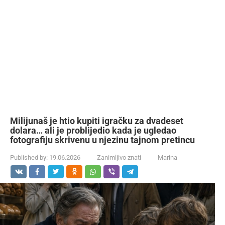
Milijunaš je htio kupiti igračku za dvadeset
dolara… ali je problijedio kada je ugledao
fotografiju skrivenu u njezinu tajnom pretincu
Published by:
19.06.2026
Zanimljivo znati
Marina