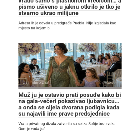
vratio samo s plastičnom vrećicom… a
pismo ušiveno u jaknu otkrilo je tko je
stvarno ukrao milijune
Adresa ih je odvela u predgrađe Puebla. Nije izgledala kao
mjesto na kojem bi
Zanimljivo znati
0
Muž ju je ostavio prati posuđe kako bi
na gala-večeri pokazivao ljubavnicu…
a onda se cijela dvorana podigla kada
su najavili ime prave predsjednice
Vrata privatnog dizala zatvorila su se iza Sofije bez zvuka.
Gore je voda još