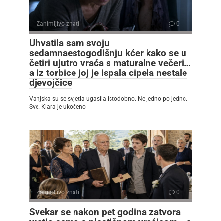
Zanimljivo znati
0
Uhvatila sam svoju
sedamnaestogodišnju kćer kako se u
četiri ujutro vraća s maturalne večeri…
a iz torbice joj je ispala cipela nestale
djevojčice
Vanjska su se svjetla ugasila istodobno. Ne jedno po jedno.
Sve. Klara je ukočeno
Zanimljivo znati
0
Svekar se nakon pet godina zatvora