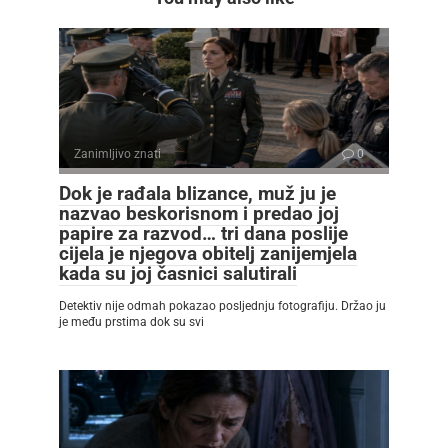
Zanimljivo znati
0
Dok je rađala blizance, muž ju je
nazvao beskorisnom i predao joj
papire za razvod… tri dana poslije
cijela je njegova obitelj zanijemjela
kada su joj časnici salutirali
Detektiv nije odmah pokazao posljednju fotografiju. Držao ju
je među prstima dok su svi