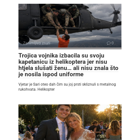
Zanimljivo znati
0
Trojica vojnika izbacila su svoju
kapetanicu iz helikoptera jer nisu
htjela slušati ženu… ali nisu znala što
je nosila ispod uniforme
Vjetar je Sari oteo dah čim su joj prsti skliznuli s metalnog
rukohvata. Helikopter