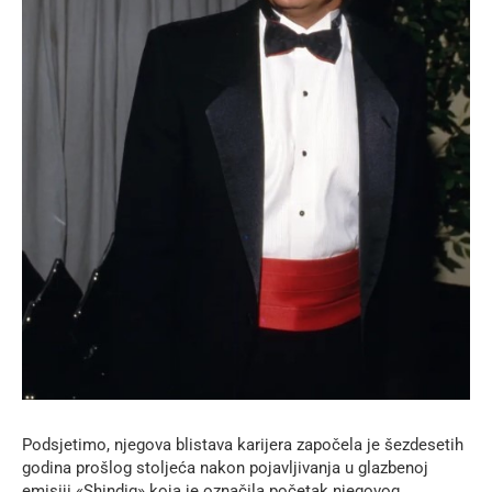
Podsjetimo, njegova blistava karijera započela je šezdesetih
godina prošlog stoljeća nakon pojavljivanja u glazbenoj
emisiji «Shindig» koja je označila početak njegovog