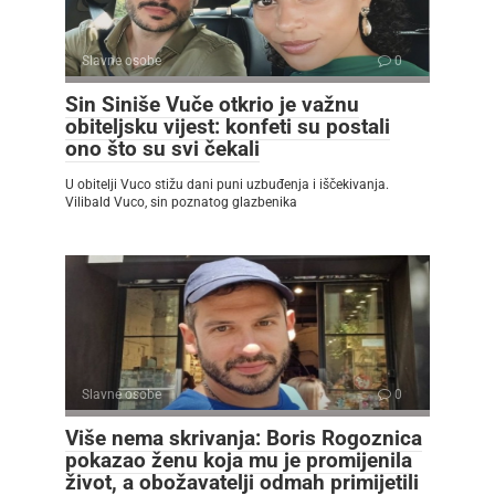
Slavne osobe
0
Sin Siniše Vuče otkrio je važnu
obiteljsku vijest: konfeti su postali
ono što su svi čekali
U obitelji Vuco stižu dani puni uzbuđenja i iščekivanja.
Vilibald Vuco, sin poznatog glazbenika
Slavne osobe
0
Više nema skrivanja: Boris Rogoznica
pokazao ženu koja mu je promijenila
život, a obožavatelji odmah primijetili