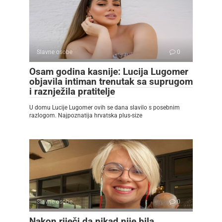
Slavne osobe
0
Osam godina kasnije: Lucija Lugomer
objavila intiman trenutak sa suprugom
i raznježila pratitelje
U domu Lucije Lugomer ovih se dana slavilo s posebnim
razlogom. Najpoznatija hrvatska plus-size
Slavne osobe
0
Nakon riječi da nikad nije bila