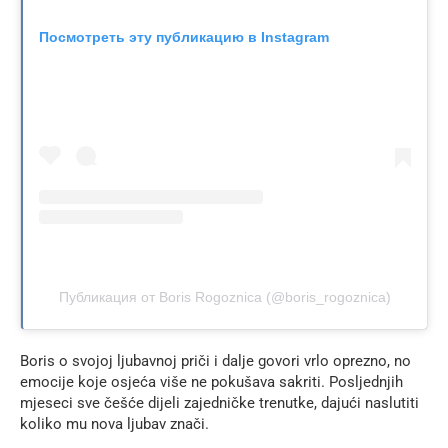
Посмотреть эту публикацию в Instagram
Публикация от Boris Rogoznica (@boris_rogoznica)
Boris o svojoj ljubavnoj priči i dalje govori vrlo oprezno, no
emocije koje osjeća više ne pokušava sakriti. Posljednjih
mjeseci sve češće dijeli zajedničke trenutke, dajući naslutiti
koliko mu nova ljubav znači.