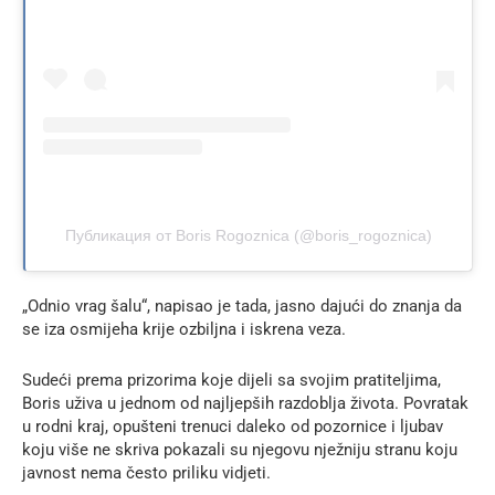
Публикация от Boris Rogoznica (@boris_rogoznica)
„Odnio vrag šalu“, napisao je tada, jasno dajući do znanja da
se iza osmijeha krije ozbiljna i iskrena veza.
Sudeći prema prizorima koje dijeli sa svojim pratiteljima,
Boris uživa u jednom od najljepših razdoblja života. Povratak
u rodni kraj, opušteni trenuci daleko od pozornice i ljubav
koju više ne skriva pokazali su njegovu nježniju stranu koju
javnost nema često priliku vidjeti.