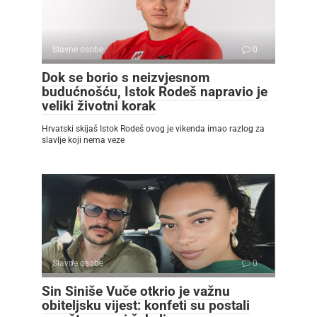
Slavne osobe
0
Dok se borio s neizvjesnom
budućnošću, Istok Rodeš napravio je
veliki životni korak
Hrvatski skijaš Istok Rodeš ovog je vikenda imao razlog za
slavlje koji nema veze
Slavne osobe
0
Sin Siniše Vuče otkrio je važnu
obiteljsku vijest: konfeti su postali