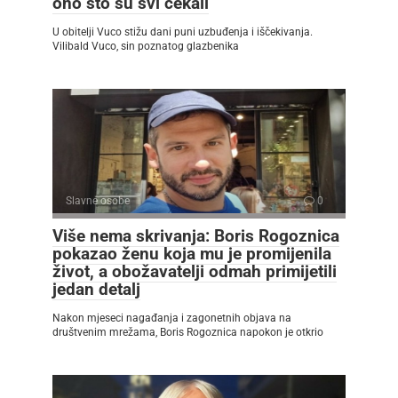
ono što su svi čekali
U obitelji Vuco stižu dani puni uzbuđenja i iščekivanja.
Vilibald Vuco, sin poznatog glazbenika
Slavne osobe
0
Više nema skrivanja: Boris Rogoznica
pokazao ženu koja mu je promijenila
život, a obožavatelji odmah primijetili
jedan detalj
Nakon mjeseci nagađanja i zagonetnih objava na
društvenim mrežama, Boris Rogoznica napokon je otkrio