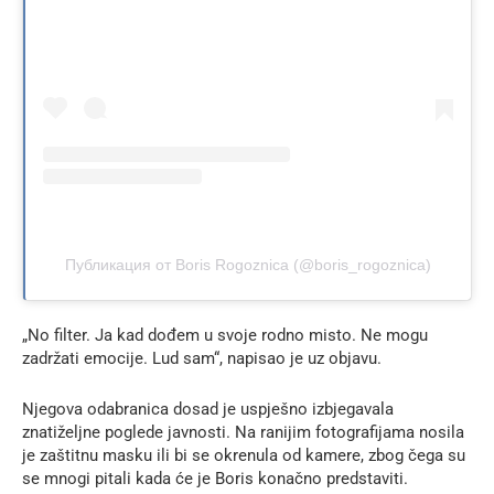
Публикация от Boris Rogoznica (@boris_rogoznica)
„No filter. Ja kad dođem u svoje rodno misto. Ne mogu
zadržati emocije. Lud sam“, napisao je uz objavu.
Njegova odabranica dosad je uspješno izbjegavala
znatiželjne poglede javnosti. Na ranijim fotografijama nosila
je zaštitnu masku ili bi se okrenula od kamere, zbog čega su
se mnogi pitali kada će je Boris konačno predstaviti.