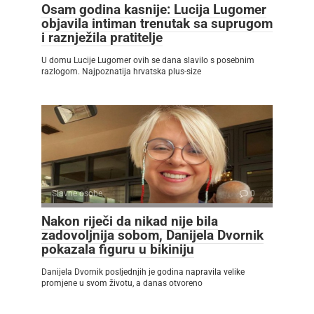
Osam godina kasnije: Lucija Lugomer
objavila intiman trenutak sa suprugom
i raznježila pratitelje
U domu Lucije Lugomer ovih se dana slavilo s posebnim
razlogom. Najpoznatija hrvatska plus-size
Slavne osobe
0
Nakon riječi da nikad nije bila
zadovoljnija sobom, Danijela Dvornik
pokazala figuru u bikiniju
Danijela Dvornik posljednjih je godina napravila velike
promjene u svom životu, a danas otvoreno