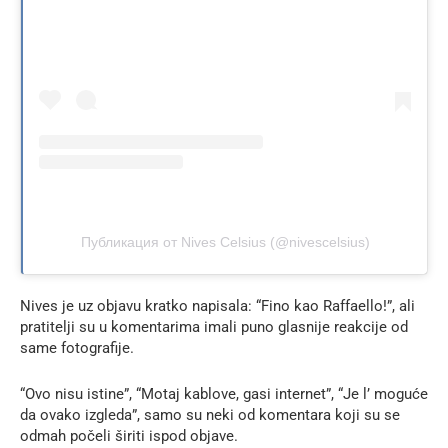
Публикация от Nives Celsius (@nivescelsius)
Nives je uz objavu kratko napisala: “Fino kao Raffaello!”, ali
pratitelji su u komentarima imali puno glasnije reakcije od
same fotografije.
“Ovo nisu istine”, “Motaj kablove, gasi internet”, “Je l’ moguće
da ovako izgleda”, samo su neki od komentara koji su se
odmah počeli širiti ispod objave.