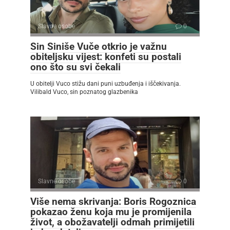
Slavne osobe
0
Sin Siniše Vuče otkrio je važnu
obiteljsku vijest: konfeti su postali
ono što su svi čekali
U obitelji Vuco stižu dani puni uzbuđenja i iščekivanja.
Vilibald Vuco, sin poznatog glazbenika
Slavne osobe
0
Više nema skrivanja: Boris Rogoznica
pokazao ženu koja mu je promijenila
život, a obožavatelji odmah primijetili