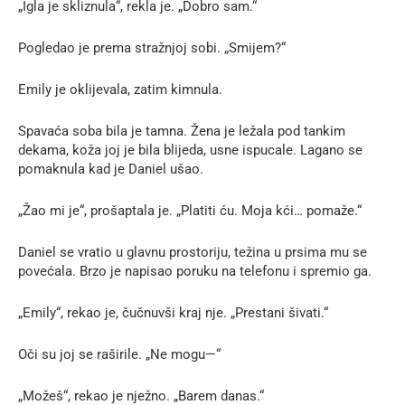
„Igla je skliznula“, rekla je. „Dobro sam.“
Pogledao je prema stražnjoj sobi. „Smijem?“
Emily je oklijevala, zatim kimnula.
Spavaća soba bila je tamna. Žena je ležala pod tankim
dekama, koža joj je bila blijeda, usne ispucale. Lagano se
pomaknula kad je Daniel ušao.
„Žao mi je“, prošaptala je. „Platiti ću. Moja kći… pomaže.“
Daniel se vratio u glavnu prostoriju, težina u prsima mu se
povećala. Brzo je napisao poruku na telefonu i spremio ga.
„Emily“, rekao je, čučnuvši kraj nje. „Prestani šivati.“
Oči su joj se raširile. „Ne mogu—“
„Možeš“, rekao je nježno. „Barem danas.“