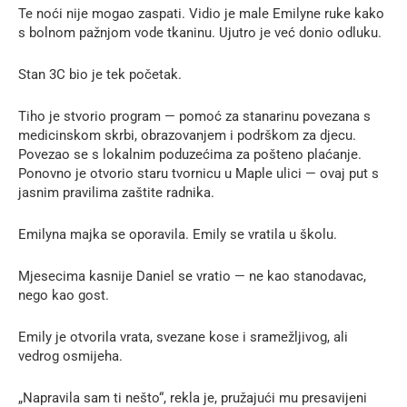
Te noći nije mogao zaspati. Vidio je male Emilyne ruke kako
s bolnom pažnjom vode tkaninu. Ujutro je već donio odluku.
Stan 3C bio je tek početak.
Tiho je stvorio program — pomoć za stanarinu povezana s
medicinskom skrbi, obrazovanjem i podrškom za djecu.
Povezao se s lokalnim poduzećima za pošteno plaćanje.
Ponovno je otvorio staru tvornicu u Maple ulici — ovaj put s
jasnim pravilima zaštite radnika.
Emilyna majka se oporavila. Emily se vratila u školu.
Mjesecima kasnije Daniel se vratio — ne kao stanodavac,
nego kao gost.
Emily je otvorila vrata, svezane kose i sramežljivog, ali
vedrog osmijeha.
„Napravila sam ti nešto“, rekla je, pružajući mu presavijeni