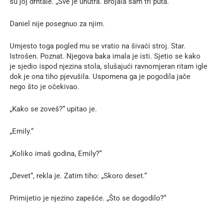
su joj drhtale. „Sve je unutra. Brojala sam tri puta.“
Daniel nije posegnuo za njim.
Umjesto toga pogled mu se vratio na šivaći stroj. Star.
Istrošen. Poznat. Njegova baka imala je isti. Sjetio se kako
je sjedio ispod njezina stola, slušajući ravnomjeran ritam igle
dok je ona tiho pjevušila. Uspomena ga je pogodila jače
nego što je očekivao.
„Kako se zoveš?“ upitao je.
„Emily.“
„Koliko imaš godina, Emily?“
„Devet“, rekla je. Zatim tiho: „Skoro deset.“
Primijetio je njezino zapešće. „Što se dogodilo?“