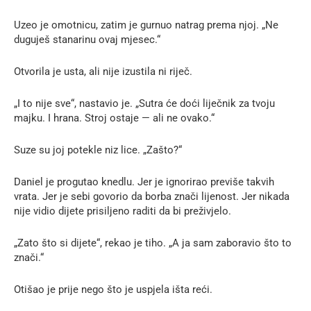
Uzeo je omotnicu, zatim je gurnuo natrag prema njoj. „Ne
duguješ stanarinu ovaj mjesec.“
Otvorila je usta, ali nije izustila ni riječ.
„I to nije sve“, nastavio je. „Sutra će doći liječnik za tvoju
majku. I hrana. Stroj ostaje — ali ne ovako.“
Suze su joj potekle niz lice. „Zašto?“
Daniel je progutao knedlu. Jer je ignorirao previše takvih
vrata. Jer je sebi govorio da borba znači lijenost. Jer nikada
nije vidio dijete prisiljeno raditi da bi preživjelo.
„Zato što si dijete“, rekao je tiho. „A ja sam zaboravio što to
znači.“
Otišao je prije nego što je uspjela išta reći.