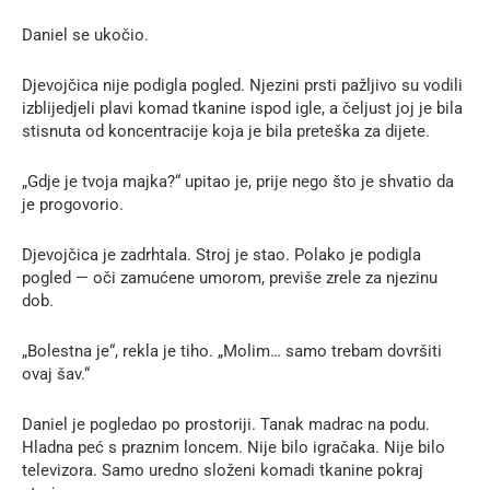
Daniel se ukočio.
Djevojčica nije podigla pogled. Njezini prsti pažljivo su vodili
izblijedjeli plavi komad tkanine ispod igle, a čeljust joj je bila
stisnuta od koncentracije koja je bila preteška za dijete.
„Gdje je tvoja majka?“ upitao je, prije nego što je shvatio da
je progovorio.
Djevojčica je zadrhtala. Stroj je stao. Polako je podigla
pogled — oči zamućene umorom, previše zrele za njezinu
dob.
„Bolestna je“, rekla je tiho. „Molim… samo trebam dovršiti
ovaj šav.“
Daniel je pogledao po prostoriji. Tanak madrac na podu.
Hladna peć s praznim loncem. Nije bilo igračaka. Nije bilo
televizora. Samo uredno složeni komadi tkanine pokraj