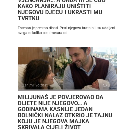
VJENČANJA… A ONDA IH JE ČUO
KAKO PLANIRAJU UNIŠTITI
NJEGOVU DJECU I UKRASTI MU
TVRTKU
Esteban je prestao disati. Prsti njegova brata bili su udaljeni
svega nekoliko centimetara od
Zanimljivo znati
0
MILIJUNAŠ JE POVJEROVAO DA
DIJETE NIJE NJEGOVO… A
GODINAMA KASNIJE JEDAN
BOLNIČKI NALAZ OTKRIO JE TAJNU
KOJU JE NJEGOVA MAJKA
SKRIVALA CIJELI ŽIVOT