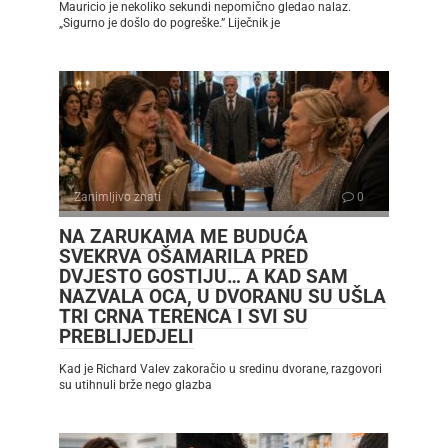
Mauricio je nekoliko sekundi nepomično gledao nalaz.
„Sigurno je došlo do pogreške.” Liječnik je
Zanimljivo znati
0
NA ZARUKAMA ME BUDUĆA
SVEKRVA OŠAMARILA PRED
DVJESTO GOSTIJU… A KAD SAM
NAZVALA OCA, U DVORANU SU UŠLA
TRI CRNA TERENCA I SVI SU
PREBLIJEDJELI
Kad je Richard Valev zakoračio u sredinu dvorane, razgovori
su utihnuli brže nego glazba