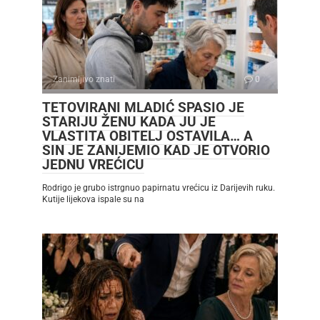
Zanimljivo znati
0
TETOVIRANI MLADIĆ SPASIO JE
STARIJU ŽENU KADA JU JE
VLASTITA OBITELJ OSTAVILA… A
SIN JE ZANIJEMIO KAD JE OTVORIO
JEDNU VREĆICU
Rodrigo je grubo istrgnuo papirnatu vrećicu iz Darijevih ruku.
Kutije lijekova ispale su na