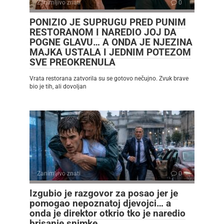
Zanimljivo znati
0
PONIZIO JE SUPRUGU PRED PUNIM
RESTORANOM I NAREDIO JOJ DA
POGNE GLAVU… A ONDA JE NJEZINA
MAJKA USTALA I JEDNIM POTEZOM
SVE PREOKRENULA
Vrata restorana zatvorila su se gotovo nečujno. Zvuk brave
bio je tih, ali dovoljan
Zanimljivo znati
0
Izgubio je razgovor za posao jer je
pomogao nepoznatoj djevojci… a
onda je direktor otkrio tko je naredio
brisanje snimke