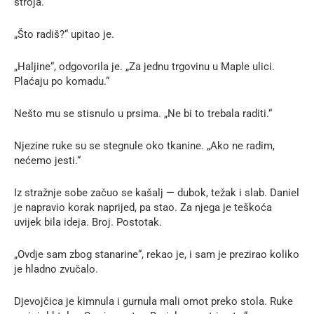
stroja.
„Što radiš?“ upitao je.
„Haljine“, odgovorila je. „Za jednu trgovinu u Maple ulici.
Plaćaju po komadu.“
Nešto mu se stisnulo u prsima. „Ne bi to trebala raditi.“
Njezine ruke su se stegnule oko tkanine. „Ako ne radim,
nećemo jesti.“
Iz stražnje sobe začuo se kašalj — dubok, težak i slab. Daniel
je napravio korak naprijed, pa stao. Za njega je teškoća
uvijek bila ideja. Broj. Postotak.
„Ovdje sam zbog stanarine“, rekao je, i sam je prezirao koliko
je hladno zvučalo.
Djevojčica je kimnula i gurnula mali omot preko stola. Ruke