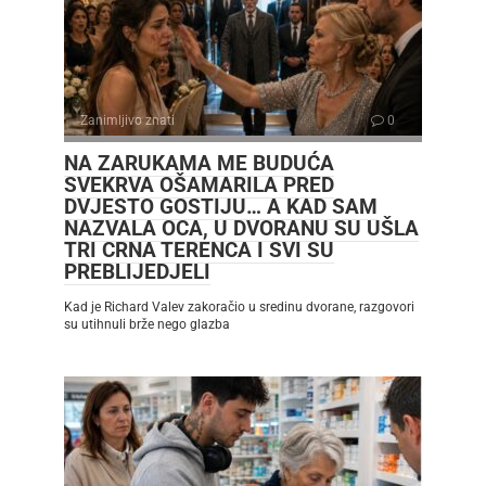
Zanimljivo znati
0
NA ZARUKAMA ME BUDUĆA
SVEKRVA OŠAMARILA PRED
DVJESTO GOSTIJU… A KAD SAM
NAZVALA OCA, U DVORANU SU UŠLA
TRI CRNA TERENCA I SVI SU
PREBLIJEDJELI
Kad je Richard Valev zakoračio u sredinu dvorane, razgovori
su utihnuli brže nego glazba