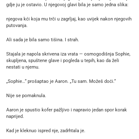
gdje ju je ostavio. U njegovoj glavi bila je samo jedna slika:
njegova kći koja mu trči u zagrljaj, kao uvijek nakon njegovih
putovanja.
Ali sada je bila samo tišina. I strah.
Stajala je napola skrivena iza vrata — osmogodišnja Sophie,
skupljena, spuštene glave i pogleda u tepih, kao da želi
nestati u njemu.
„Sophie…“ prošaptao je Aaron. „Tu sam. Možeš doći.“
Nije se pomaknula.
Aaron je spustio kofer pažljivo i napravio jedan spor korak
naprijed.
Kad je kleknuo ispred nje, zadrhtala je.