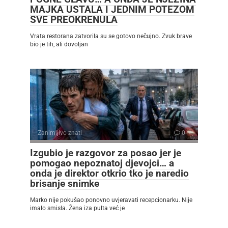
MAJKA USTALA I JEDNIM POTEZOM
SVE PREOKRENULA
Vrata restorana zatvorila su se gotovo nečujno. Zvuk brave
bio je tih, ali dovoljan
Zanimljivo znati
0
Izgubio je razgovor za posao jer je
pomogao nepoznatoj djevojci… a
onda je direktor otkrio tko je naredio
brisanje snimke
Marko nije pokušao ponovno uvjeravati recepcionarku. Nije
imalo smisla. Žena iza pulta već je