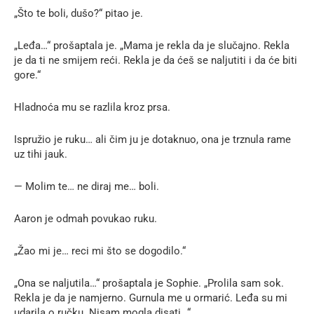
„Što te boli, dušo?“ pitao je.
„Leđa…“ prošaptala je. „Mama je rekla da je slučajno. Rekla
je da ti ne smijem reći. Rekla je da ćeš se naljutiti i da će biti
gore.“
Hladnoća mu se razlila kroz prsa.
Ispružio je ruku… ali čim ju je dotaknuo, ona je trznula rame
uz tihi jauk.
— Molim te… ne diraj me… boli.
Aaron je odmah povukao ruku.
„Žao mi je… reci mi što se dogodilo.“
„Ona se naljutila…“ prošaptala je Sophie. „Prolila sam sok.
Rekla je da je namjerno. Gurnula me u ormarić. Leđa su mi
udarila o ručku. Nisam mogla disati…“