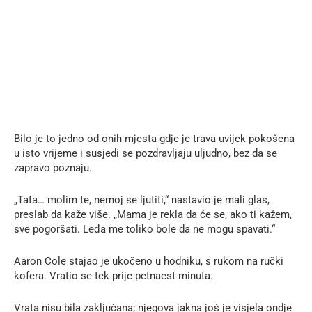
Bilo je to jedno od onih mjesta gdje je trava uvijek pokošena
u isto vrijeme i susjedi se pozdravljaju uljudno, bez da se
zapravo poznaju.
„Tata… molim te, nemoj se ljutiti,“ nastavio je mali glas,
preslab da kaže više. „Mama je rekla da će se, ako ti kažem,
sve pogoršati. Leđa me toliko bole da ne mogu spavati.“
Aaron Cole stajao je ukočeno u hodniku, s rukom na ručki
kofera. Vratio se tek prije petnaest minuta.
Vrata nisu bila zaključana; njegova jakna još je visjela ondje