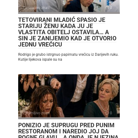
Zanimljivo znati
0
TETOVIRANI MLADIĆ SPASIO JE
STARIJU ŽENU KADA JU JE
VLASTITA OBITELJ OSTAVILA… A
SIN JE ZANIJEMIO KAD JE OTVORIO
JEDNU VREĆICU
Rodrigo je grubo istrgnuo papirnatu vrećicu iz Darijevih ruku.
Kutije lijekova ispale su na
Zanimljivo znati
0
PONIZIO JE SUPRUGU PRED PUNIM
RESTORANOM I NAREDIO JOJ DA
POGNE GLAVU… A ONDA JE NJEZINA