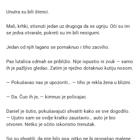
Unutra su bili štenci.
Mali, krhki, stisnuti jedan uz drugoga da se ugriju. Oči su im
se jedva otvarale, pokreti su im bili nesigurni.
Jedan od njih lagano se pomaknuo i tiho zacvilio.
Pas lutalica odmah se približio. Nije ispustio ni zvuk — samo
ih je pažljivo gledao. Zatim je nježno dotaknuo kutiju nosom.
— Pokušavao nas je upozoriti… — tiho je rekla žena u blizini.
— Da. Čuo ih je, — kimnuo je policajac.
Daniel je šutio, pokušavajući shvatiti kako se sve dogodilo.
— Ujutro sam se ovdje kratko zaustavio… auto je bio
otvoren. Netko je očito iskoristio trenutak.
Svi su shvatili: da nije bilo psa, nitko ne bi pronašao malene.