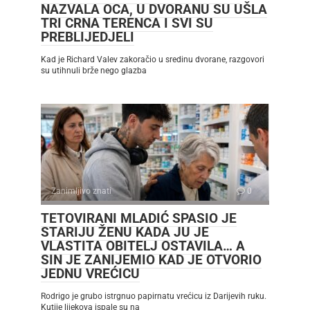
NAZVALA OCA, U DVORANU SU UŠLA
TRI CRNA TERENCA I SVI SU
PREBLIJEDJELI
Kad je Richard Valev zakoračio u sredinu dvorane, razgovori
su utihnuli brže nego glazba
Zanimljivo znati
0
TETOVIRANI MLADIĆ SPASIO JE
STARIJU ŽENU KADA JU JE
VLASTITA OBITELJ OSTAVILA… A
SIN JE ZANIJEMIO KAD JE OTVORIO
JEDNU VREĆICU
Rodrigo je grubo istrgnuo papirnatu vrećicu iz Darijevih ruku.
Kutije lijekova ispale su na