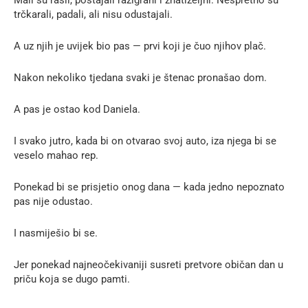
trčkarali, padali, ali nisu odustajali.
A uz njih je uvijek bio pas — prvi koji je čuo njihov plač.
Nakon nekoliko tjedana svaki je štenac pronašao dom.
A pas je ostao kod Daniela.
I svako jutro, kada bi on otvarao svoj auto, iza njega bi se
veselo mahao rep.
Ponekad bi se prisjetio onog dana — kada jedno nepoznato
pas nije odustao.
I nasmiješio bi se.
Jer ponekad najneočekivaniji susreti pretvore običan dan u
priču koja se dugo pamti.