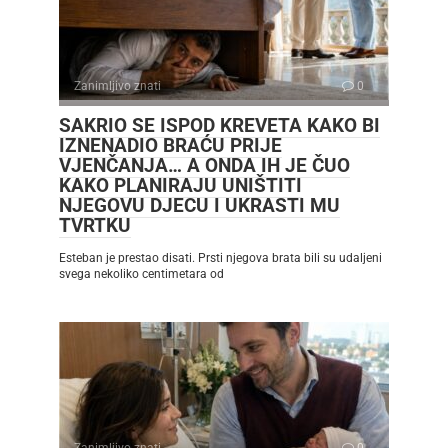
Zanimljivo znati
0
SAKRIO SE ISPOD KREVETA KAKO BI
IZNENADIO BRAĆU PRIJE
VJENČANJA… A ONDA IH JE ČUO
KAKO PLANIRAJU UNIŠTITI
NJEGOVU DJECU I UKRASTI MU
TVRTKU
Esteban je prestao disati. Prsti njegova brata bili su udaljeni
svega nekoliko centimetara od
Zanimljivo znati
0