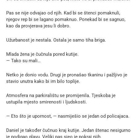
Pas se nije odvajao od njih. Kad bi se štenci pomaknuli,
njegov rep bi se lagano pomaknuo. Ponekad bi se sagnuo,
kao da provjerava jesu li dobro.
Užurbanost je nestala. Ostala je samo tiha briga.
Mlada žena je čučnula pored kutije.
— Tako su mali…
Netko je donio vodu. Drugi je pronašao tkaninu i pažljivo je
stavio unutra kako bi im bilo toplije.
Atmosfera na parkiralištu se promijenila. Tjeskoba je
ustupila mjesto smirenosti i ljudskosti.
— Eto što je upornost, — nasmiješio se jedan od policajaca.
Daniel je također čučnuo kraj kutije. Jedan štenac nesigurno
je podigao glavu. Veliki pas sjeo je pokraj njih.