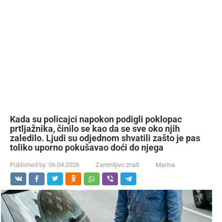
Kada su policajci napokon podigli poklopac
prtljažnika, činilo se kao da se sve oko njih
zaledilo. Ljudi su odjednom shvatili zašto je pas
toliko uporno pokušavao doći do njega
Published by:
06.04.2026
Zanimljivo znati
Marina