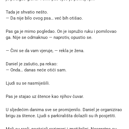
Tada je shvatio nešto.
— Da nije bilo ovog psa… već bih otišao.
Pas ga je mirno pogledao. On je ispružio ruku i pomilovao
ga. Nije se odmaknuo — naprotiv, opustio se.
— Čini se da vam vjeruje, — rekla je žena.
Daniel je zašutio, pa rekao:
— Onda… danas neće otići sam.
Ljudi su se nasmiješili.
Pas je stajao uz štence kao njihov čuvar.
U sljedećim danima sve se promijenilo. Daniel je organizirao
brigu za štence. Ljudi s parkirališta dolazili su ih posjetiti.
Mali su rasli, postajali razigrani i znatiželjni. Nespretno su