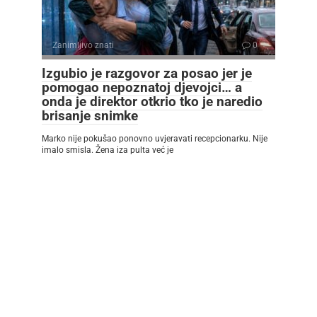
Zanimljivo znati
0
Izgubio je razgovor za posao jer je
pomogao nepoznatoj djevojci… a
onda je direktor otkrio tko je naredio
brisanje snimke
Marko nije pokušao ponovno uvjeravati recepcionarku. Nije
imalo smisla. Žena iza pulta već je