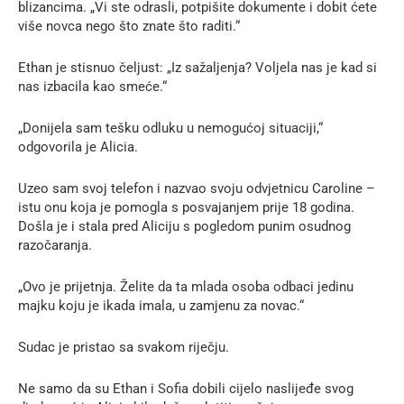
blizancima. „Vi ste odrasli, potpišite dokumente i dobit ćete
više novca nego što znate što raditi.“
Ethan je stisnuo čeljust: „Iz sažaljenja? Voljela nas je kad si
nas izbacila kao smeće.“
„Donijela sam tešku odluku u nemogućoj situaciji,“
odgovorila je Alicia.
Uzeo sam svoj telefon i nazvao svoju odvjetnicu Caroline –
istu onu koja je pomogla s posvajanjem prije 18 godina.
Došla je i stala pred Aliciju s pogledom punim osudnog
razočaranja.
„Ovo je prijetnja. Želite da ta mlada osoba odbaci jedinu
majku koju je ikada imala, u zamjenu za novac.“
Sudac je pristao sa svakom riječju.
Ne samo da su Ethan i Sofia dobili cijelo naslijeđe svog