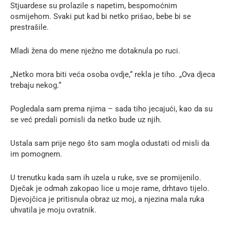
Stjuardese su prolazile s napetim, bespomoćnim
osmijehom. Svaki put kad bi netko prišao, bebe bi se
prestrašile.
Mladi žena do mene nježno me dotaknula po ruci.
„Netko mora biti veća osoba ovdje,“ rekla je tiho. „Ova djeca
trebaju nekog.“
Pogledala sam prema njima – sada tiho jecajući, kao da su
se već predali pomisli da netko bude uz njih.
Ustala sam prije nego što sam mogla odustati od misli da
im pomognem.
U trenutku kada sam ih uzela u ruke, sve se promijenilo.
Dječak je odmah zakopao lice u moje rame, drhtavo tijelo.
Djevojčica je pritisnula obraz uz moj, a njezina mala ruka
uhvatila je moju ovratnik.