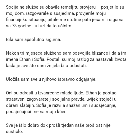
Socijalne službe su obavile temeljitu provjeru – posjetile su
moj dom, razgovarale s susjedima, provjerile moju
financijsku situaciju, pitale me stotine puta jesam li sigurna
sa 73 godine i u tuzi da to učinim.
Bila sam apsolutno sigurna.
Nakon tri mjeseca službeno sam posvojila blizance i dala im
imena Ethan i Sofia. Postali su moj razlog za nastavak života
kada je sve što sam željela bilo odustati.
Uložila sam sve u njihovo ispravno odgajanje.
Oni su odrasli u izvanredne mlade ljude. Ethan je postao
strastveni zagovaratelj socijalne pravde, uvijek stojeći u
obrani slabijih. Sofia je razvila snažan um i suosjećanje,
podsjećajući me na moju kćer.
Sve je išlo dobro dok prošli tjedan naše prošlost nije
sustiglo.