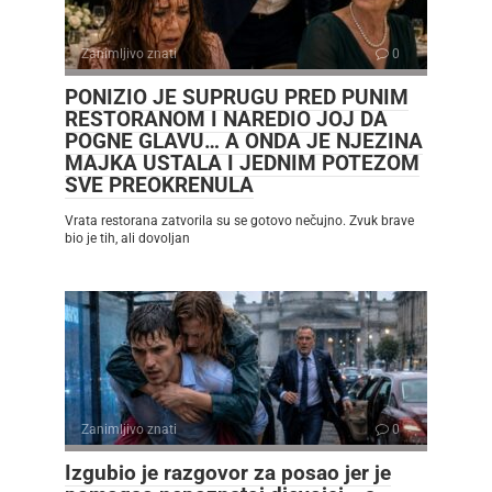
Zanimljivo znati
0
PONIZIO JE SUPRUGU PRED PUNIM
RESTORANOM I NAREDIO JOJ DA
POGNE GLAVU… A ONDA JE NJEZINA
MAJKA USTALA I JEDNIM POTEZOM
SVE PREOKRENULA
Vrata restorana zatvorila su se gotovo nečujno. Zvuk brave
bio je tih, ali dovoljan
Zanimljivo znati
0
Izgubio je razgovor za posao jer je