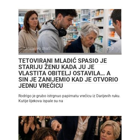
Zanimljivo znati
0
TETOVIRANI MLADIĆ SPASIO JE
STARIJU ŽENU KADA JU JE
VLASTITA OBITELJ OSTAVILA… A
SIN JE ZANIJEMIO KAD JE OTVORIO
JEDNU VREĆICU
Rodrigo je grubo istrgnuo papirnatu vrećicu iz Darijevih ruku.
Kutije lijekova ispale su na