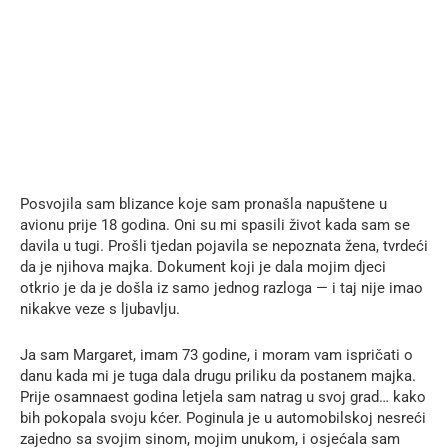
Posvojila sam blizance koje sam pronašla napuštene u
avionu prije 18 godina. Oni su mi spasili život kada sam se
davila u tugi. Prošli tjedan pojavila se nepoznata žena, tvrdeći
da je njihova majka. Dokument koji je dala mojim djeci
otkrio je da je došla iz samo jednog razloga — i taj nije imao
nikakve veze s ljubavlju.
Ja sam Margaret, imam 73 godine, i moram vam ispričati o
danu kada mi je tuga dala drugu priliku da postanem majka.
Prije osamnaest godina letjela sam natrag u svoj grad… kako
bih pokopala svoju kćer. Poginula je u automobilskoj nesreći
zajedno sa svojim sinom, mojim unukom, i osjećala sam