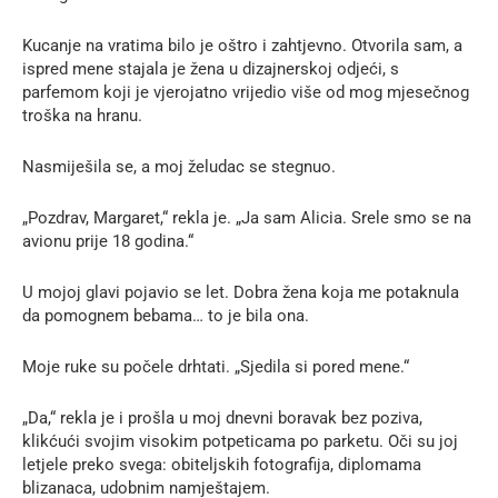
Kucanje na vratima bilo je oštro i zahtjevno. Otvorila sam, a
ispred mene stajala je žena u dizajnerskoj odjeći, s
parfemom koji je vjerojatno vrijedio više od mog mjesečnog
troška na hranu.
Nasmiješila se, a moj želudac se stegnuo.
„Pozdrav, Margaret,“ rekla je. „Ja sam Alicia. Srele smo se na
avionu prije 18 godina.“
U mojoj glavi pojavio se let. Dobra žena koja me potaknula
da pomognem bebama… to je bila ona.
Moje ruke su počele drhtati. „Sjedila si pored mene.“
„Da,“ rekla je i prošla u moj dnevni boravak bez poziva,
klikćući svojim visokim potpeticama po parketu. Oči su joj
letjele preko svega: obiteljskih fotografija, diplomama
blizanaca, udobnim namještajem.