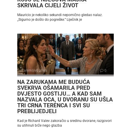
SKRIVALA CIJELI ŽIVOT
Mauricio je nekoliko sekundi nepomično gledao nalaz.
„Sigurno je došlo do pogreške.” Liječnik je
Zanimljivo znati
0
NA ZARUKAMA ME BUDUĆA
SVEKRVA OŠAMARILA PRED
DVJESTO GOSTIJU… A KAD SAM
NAZVALA OCA, U DVORANU SU UŠLA
TRI CRNA TERENCA I SVI SU
PREBLIJEDJELI
Kad je Richard Valev zakoračio u sredinu dvorane, razgovori
su utihnuli brže nego glazba