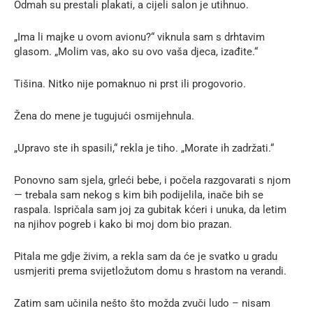
Odmah su prestali plakati, a cijeli salon je utihnuo.
„Ima li majke u ovom avionu?“ viknula sam s drhtavim
glasom. „Molim vas, ako su ovo vaša djeca, izađite.“
Tišina. Nitko nije pomaknuo ni prst ili progovorio.
Žena do mene je tugujući osmijehnula.
„Upravo ste ih spasili,“ rekla je tiho. „Morate ih zadržati.“
Ponovno sam sjela, grleći bebe, i počela razgovarati s njom
— trebala sam nekog s kim bih podijelila, inače bih se
raspala. Ispričala sam joj za gubitak kćeri i unuka, da letim
na njihov pogreb i kako bi moj dom bio prazan.
Pitala me gdje živim, a rekla sam da će je svatko u gradu
usmjeriti prema svijetložutom domu s hrastom na verandi.
Zatim sam učinila nešto što možda zvuči ludo – nisam