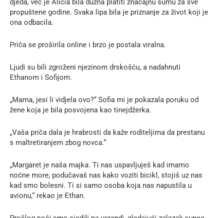
djeda, već je Alicia bila dužna platiti značajnu sumu za sve
propuštene godine. Svaka lipa bila je priznanje za život koji je
ona odbacila.
Priča se proširila online i brzo je postala viralna.
Ljudi su bili zgroženi njezinom drskošću, a nadahnuti
Ethanom i Sofijom.
„Mama, jesi li vidjela ovo?“ Sofia mi je pokazala poruku od
žene koja je bila posvojena kao tinejdžerka.
„Vaša priča dala je hrabrosti da kaže roditeljima da prestanu
s maltretiranjem zbog novca.“
„Margaret je naša majka. Ti nas uspavljuješ kad imamo
noćne more, podučavaš nas kako voziti bicikl, stojiš uz nas
kad smo bolesni. Ti si samo osoba koja nas napustila u
avionu,“ rekao je Ethan.
Prošlog noći smo sjedili na verandi, gledajući zalazak sunca.