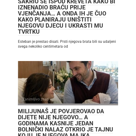
SAKRIO SE ISPOD KREVETA KAKO BI
IZNENADIO BRAĆU PRIJE
VJENČANJA… A ONDA IH JE ČUO
KAKO PLANIRAJU UNIŠTITI
NJEGOVU DJECU I UKRASTI MU
TVRTKU
Esteban je prestao disati. Prsti njegova brata bili su udaljeni
svega nekoliko centimetara od
Zanimljivo znati
0
MILIJUNAŠ JE POVJEROVAO DA
DIJETE NIJE NJEGOVO… A
GODINAMA KASNIJE JEDAN
BOLNIČKI NALAZ OTKRIO JE TAJNU
KOJU JE NJEGOVA MAJKA