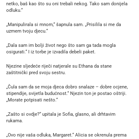
netko, baš kao što su oni trebali nekog. Tako sam donijela
odluku.“
„Manipulirala si mnom,“ šapnula sam. „Prisilila si me da
uzmem tvoju djecu.“
„Dala sam im bolji život nego što sam ga tada mogla
osigurati.“ I iz torbe je izvadila debeli paket.
Njezine sljedeće riječi natjerale su Ethana da stane
zaštitnički pred svoju sestru.
„Čula sam da se moja djeca dobro snalaze – dobre ocjene,
stipendije, svijetla budućnost.“ Njezin ton je postao oštriji.
„Morate potpisati nešto.“
„Zašto si ovdje?“ upitala je Sofia, glasno, ali drhtavim
rukama.
„Ovo nije vaša odluka, Margaret.“ Alicia se okrenula prema