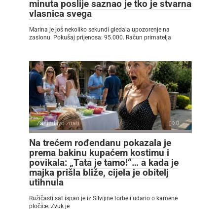
minuta poslije saznao je tko je stvarna
vlasnica svega
Marina je još nekoliko sekundi gledala upozorenje na
zaslonu. Pokušaj prijenosa: 95.000. Račun primatelja
Zanimljivo znati
0
Na trećem rođendanu pokazala je
prema bakinu kupaćem kostimu i
povikala: „Tata je tamo!“… a kada je
majka prišla bliže, cijela je obitelj
utihnula
Ružičasti sat ispao je iz Silvijine torbe i udario o kamene
pločice. Zvuk je