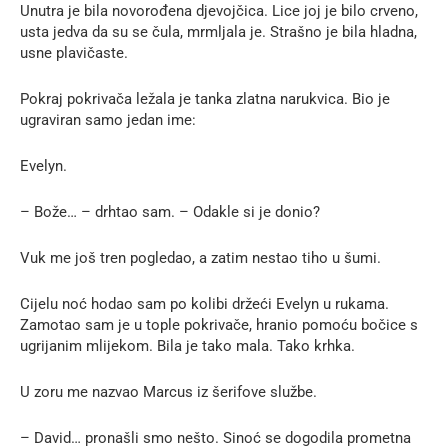
Unutra je bila novorođena djevojčica. Lice joj je bilo crveno,
usta jedva da su se čula, mrmljala je. Strašno je bila hladna,
usne plavičaste.
Pokraj pokrivača ležala je tanka zlatna narukvica. Bio je
ugraviran samo jedan ime:
Evelyn.
– Bože… – drhtao sam. – Odakle si je donio?
Vuk me još tren pogledao, a zatim nestao tiho u šumi.
Cijelu noć hodao sam po kolibi držeći Evelyn u rukama.
Zamotao sam je u tople pokrivače, hranio pomoću bočice s
ugrijanim mlijekom. Bila je tako mala. Tako krhka.
U zoru me nazvao Marcus iz šerifove službe.
– David… pronašli smo nešto. Sinoć se dogodila prometna