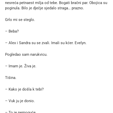
nesreća petnaest milja od tebe. Bogati bračni par. Obojica su
poginula. Bilo je dječje sjedalo straga… prazno.
Grlo mi se steglo.
– Beba?
– Alex i Sandra su se zvali. Imali su kćer. Evelyn.
Pogledao sam narukvicu.
– Imam je. Živa je.
Tišina.
– Kako je došla k tebi?
– Vuk ju je donio.
– To je nemoguće.