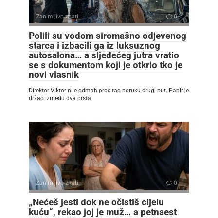
Zanimljivo znati
0
Polili su vodom siromašno odjevenog
starca i izbacili ga iz luksuznog
autosalona… a sljedećeg jutra vratio
se s dokumentom koji je otkrio tko je
novi vlasnik
Direktor Viktor nije odmah pročitao poruku drugi put. Papir je
držao između dva prsta
Zanimljivo znati
0
„Nećeš jesti dok ne očistiš cijelu
kuću“, rekao joj je muž… a petnaest