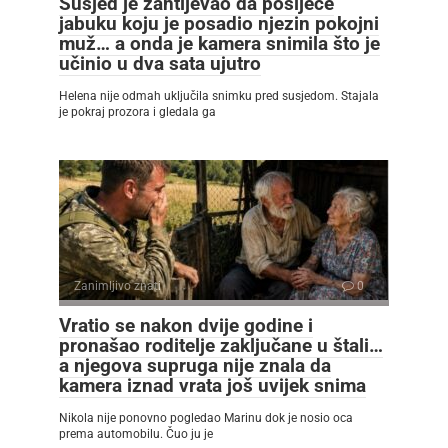
Susjed je zahtijevao da posiječe
jabuku koju je posadio njezin pokojni
muž… a onda je kamera snimila što je
učinio u dva sata ujutro
Helena nije odmah uključila snimku pred susjedom. Stajala
je pokraj prozora i gledala ga
Zanimljivo znati
0
Vratio se nakon dvije godine i
pronašao roditelje zaključane u štali…
a njegova supruga nije znala da
kamera iznad vrata još uvijek snima
Nikola nije ponovno pogledao Marinu dok je nosio oca
prema automobilu. Čuo ju je