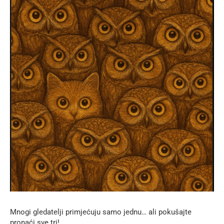
Mnogi gledatelji primjećuju samo jednu… ali pokušajte
pronaći sve tri!