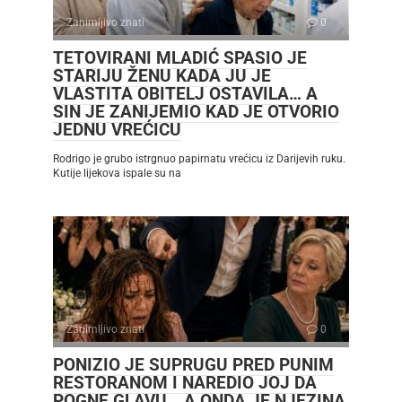
Zanimljivo znati
0
TETOVIRANI MLADIĆ SPASIO JE
STARIJU ŽENU KADA JU JE
VLASTITA OBITELJ OSTAVILA… A
SIN JE ZANIJEMIO KAD JE OTVORIO
JEDNU VREĆICU
Rodrigo je grubo istrgnuo papirnatu vrećicu iz Darijevih ruku.
Kutije lijekova ispale su na
Zanimljivo znati
0
PONIZIO JE SUPRUGU PRED PUNIM
RESTORANOM I NAREDIO JOJ DA
POGNE GLAVU… A ONDA JE NJEZINA