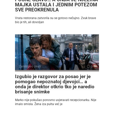
MAJKA USTALA I JEDNIM POTEZOM
SVE PREOKRENULA
Vrata restorana zatvorila su se gotovo nečujno. Zvuk brave
bio je tih, ali dovoljan
Zanimljivo znati
0
Izgubio je razgovor za posao jer je
pomogao nepoznatoj djevojci… a
onda je direktor otkrio tko je naredio
brisanje snimke
Marko nije pokušao ponovno uvjeravati recepcionarku. Nije
imalo smisla. Žena iza pulta već je