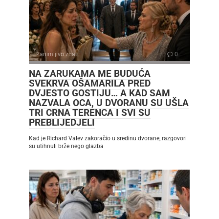
Zanimljivo znati
0
NA ZARUKAMA ME BUDUĆA
SVEKRVA OŠAMARILA PRED
DVJESTO GOSTIJU… A KAD SAM
NAZVALA OCA, U DVORANU SU UŠLA
TRI CRNA TERENCA I SVI SU
PREBLIJEDJELI
Kad je Richard Valev zakoračio u sredinu dvorane, razgovori
su utihnuli brže nego glazba