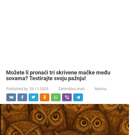
Možete li pronaći tri skrivene mačke među
sovama? Testirajte svoju pažnju!
Published by:
26.11.2025
Zanimljivo znati
Marina