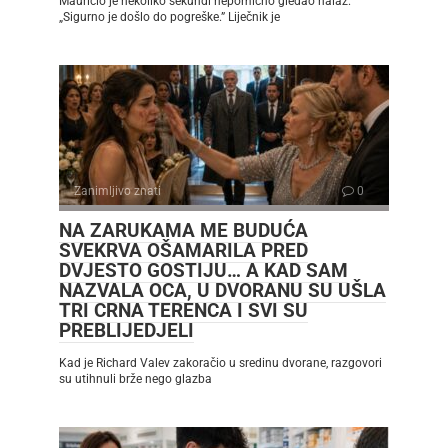
Mauricio je nekoliko sekundi nepomično gledao nalaz.
„Sigurno je došlo do pogreške.” Liječnik je
Zanimljivo znati
0
NA ZARUKAMA ME BUDUĆA
SVEKRVA OŠAMARILA PRED
DVJESTO GOSTIJU… A KAD SAM
NAZVALA OCA, U DVORANU SU UŠLA
TRI CRNA TERENCA I SVI SU
PREBLIJEDJELI
Kad je Richard Valev zakoračio u sredinu dvorane, razgovori
su utihnuli brže nego glazba