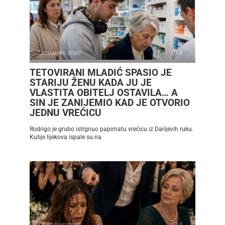
Zanimljivo znati
0
TETOVIRANI MLADIĆ SPASIO JE
STARIJU ŽENU KADA JU JE
VLASTITA OBITELJ OSTAVILA… A
SIN JE ZANIJEMIO KAD JE OTVORIO
JEDNU VREĆICU
Rodrigo je grubo istrgnuo papirnatu vrećicu iz Darijevih ruku.
Kutije lijekova ispale su na
Zanimljivo znati
0