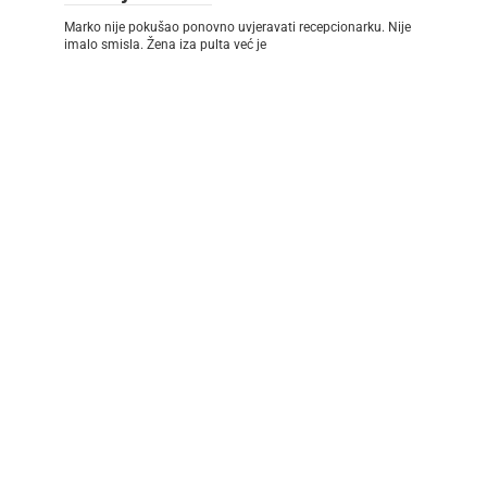
Marko nije pokušao ponovno uvjeravati recepcionarku. Nije
imalo smisla. Žena iza pulta već je