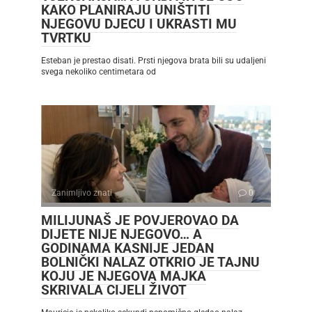
KAKO PLANIRAJU UNIŠTITI
NJEGOVU DJECU I UKRASTI MU
TVRTKU
Esteban je prestao disati. Prsti njegova brata bili su udaljeni
svega nekoliko centimetara od
Zanimljivo znati
0
MILIJUNAŠ JE POVJEROVAO DA
DIJETE NIJE NJEGOVO… A
GODINAMA KASNIJE JEDAN
BOLNIČKI NALAZ OTKRIO JE TAJNU
KOJU JE NJEGOVA MAJKA
SKRIVALA CIJELI ŽIVOT