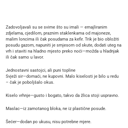
Zadovoljavali su se svime što su imali — emajliranim
zdjelama, cjedilom, praznim staklenkama od majoneze,
malim loncima ili čak posudama za kefir. Trik je bio obložiti
posudu gazom, napuniti je smjesom od skute, dodati uteg na
vrh i staviti na hladno mjesto preko noći—možda u hladnjak
ili čak samo u lavor.
Jednostavni sastojci, ali puni topline
Svježi sir—domaći, ne kupovni. Malo kiselosti je bilo u redu
– čak je poboljšalo okus.
Kiselo vrhnje—gusto i bogato, takvo da žlica stoji uspravno.
Maslac—iz zamotanog bloka, ne iz plastične posude.
Šećer—dodan po ukusu, nisu potrebne mjere.