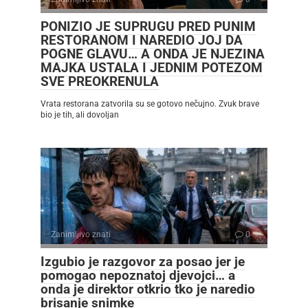
PONIZIO JE SUPRUGU PRED PUNIM
RESTORANOM I NAREDIO JOJ DA
POGNE GLAVU… A ONDA JE NJEZINA
MAJKA USTALA I JEDNIM POTEZOM
SVE PREOKRENULA
Vrata restorana zatvorila su se gotovo nečujno. Zvuk brave
bio je tih, ali dovoljan
Zanimljivo znati
0
Izgubio je razgovor za posao jer je
pomogao nepoznatoj djevojci… a
onda je direktor otkrio tko je naredio
brisanje snimke