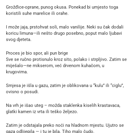
Grožđice-oprane, punog okusa. Ponekad bi umjesto toga
koristili suhe marelice ili orahe.
I može jaja, prstohvat soli, malo vanilije. Neki su čak dodali
koricu limuna—ili nešto drugo posebno, poput malo ljubavi
svog djeteta.
Proces je bio spor, ali pun brige
Sve se ručno protisnulo kroz sito, polako i strpljivo. Zatim se
miješalo—ne mikserom, već drvenom kuhačom, u
krugovima.
Smjesa je išla u gazu, zatim je oblikovana u “kulu” ili “ciglu”,
ovisno o posudi.
Na vrh je išao uteg – možda staklenka kiselih krastavaca,
glatki kamen iz vrta ili teško željezo.
Zatim je odstajala preko noći na hladnom mjestu. Ujutro se
gaza odlijepila — i tu je bila. Tiho malo čudo.