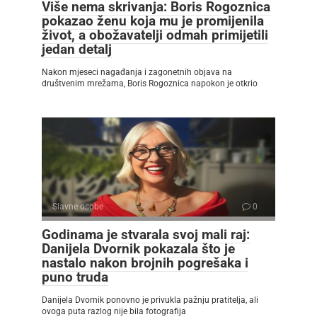
Više nema skrivanja: Boris Rogoznica
pokazao ženu koja mu je promijenila
život, a obožavatelji odmah primijetili
jedan detalj
Nakon mjeseci nagađanja i zagonetnih objava na
društvenim mrežama, Boris Rogoznica napokon je otkrio
Slavne osobe
0
Godinama je stvarala svoj mali raj:
Danijela Dvornik pokazala što je
nastalo nakon brojnih pogrešaka i
puno truda
Danijela Dvornik ponovno je privukla pažnju pratitelja, ali
ovoga puta razlog nije bila fotografija