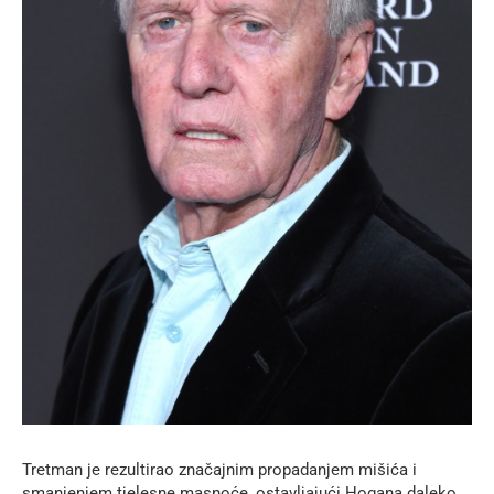
Tretman je rezultirao značajnim propadanjem mišića i
smanjenjem tjelesne masnoće, ostavljajući Hogana daleko