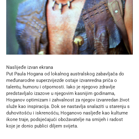
Naslijeđe izvan ekrana
Put Paula Hogana od lokalnog australskog zabavljača do
međunarodne superzvijezde ostaje izvanredna priča o
talentu, humoru i otpornosti. Iako je njegovo zdravlje
predstavljalo izazove u njegovim kasnijim godinama,
Hoganov optimizam i zahvalnost za njegov izvanredan život
služe kao inspiracija. Dok se nastavlja snalaziti u starenju s
duhovitošću i iskrenošću, Hoganovo nasljeđe kao kulturne
ikone traje, podsjećajući obožavatelje na smijeh i radost
koje je donio publici diljem svijeta.