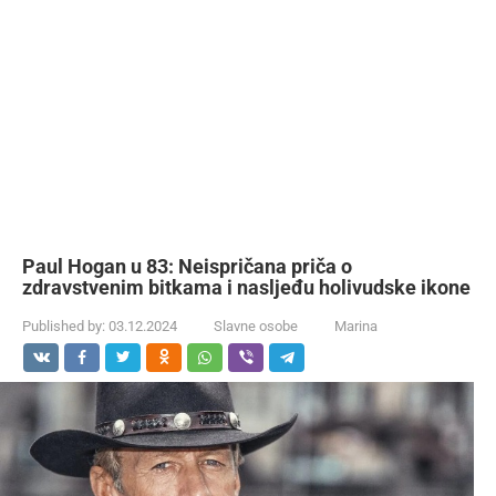
Paul Hogan u 83: Neispričana priča o
zdravstvenim bitkama i nasljeđu holivudske ikone
Published by:
03.12.2024
Slavne osobe
Marina