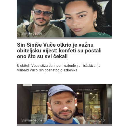
Slavne osobe
0
Sin Siniše Vuče otkrio je važnu
obiteljsku vijest: konfeti su postali
ono što su svi čekali
U obitelji Vuco stižu dani puni uzbuđenja i iščekivanja.
Vilibald Vuco, sin poznatog glazbenika
Slavne osobe
0