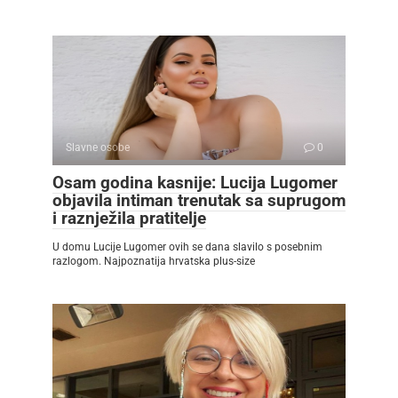
Slavne osobe
0
Osam godina kasnije: Lucija Lugomer
objavila intiman trenutak sa suprugom
i raznježila pratitelje
U domu Lucije Lugomer ovih se dana slavilo s posebnim
razlogom. Najpoznatija hrvatska plus-size