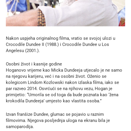
Nakon uspjeha originalnog filma, vratio se svojoj ulozi u
Crocodile Dundee II (1988.) i Crocodile Dundee u Los
Angelesu (2001.).
Osobni život i kasnije godine
Hoganovo vrijeme kao Micka Dundeeja utjecalo je ne samo
na njegovu karijeru, već i na osobni život. Oženio se
kolegicom Lindom Kozlowski nakon izlaska filma, iako se
par razveo 2014. Osvrćući se na njihovu vezu, Hogan je
primijetio: “Umorila se od toga da bude poznata kao ‘žena
krokodila Dundeeja’ umjesto kao vlastita osoba.”
Izvan franšize Dundee, glumac se pojavio u raznim
filmovima. Njegova posljednja uloga na ekranu bila je
samoparodija.