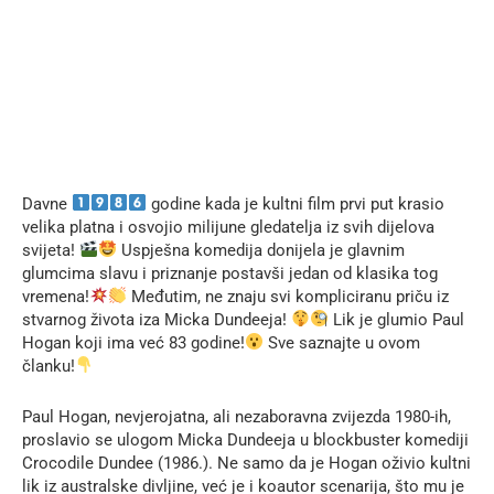
Davne
godine kada je kultni film prvi put krasio
velika platna i osvojio milijune gledatelja iz svih dijelova
svijeta!
Uspješna komedija donijela je glavnim
glumcima slavu i priznanje postavši jedan od klasika tog
vremena!
Međutim, ne znaju svi kompliciranu priču iz
stvarnog života iza Micka Dundeeja!
Lik je glumio Paul
Hogan koji ima već 83 godine!
Sve saznajte u ovom
članku!
Paul Hogan, nevjerojatna, ali nezaboravna zvijezda 1980-ih,
proslavio se ulogom Micka Dundeeja u blockbuster komediji
Crocodile Dundee (1986.). Ne samo da je Hogan oživio kultni
lik iz australske divljine, već je i koautor scenarija, što mu je