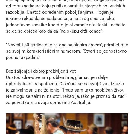
od robusne figure koju publika pamti iz njegovih holivudskih
razdoblja. Unatoč određenim poboljšanjima, Hogan je
iskreno rekao da se sada oslanja na svog sina za tako
jednostavne zadatke kao što je otvaranje staklenki i našalio
se da se osjeća kao da ga “na okupu drži konac”.
“Navršiti 80 godina nije za one sa slabim srcem”, primijetio je
sa svojim karakterističnim humorom. “Stvari se jednostavno
počnu raspadati.”
Bez žaljenja i dobro proživljen život
Unatoč zdravstvenim problemima, glumac je i dalje
optimističan i raspoložen. Osvrćući se na svoj život, izrazio
je zahvalnost, a ne žaljenje. “Imao sam tako neobičan život.
Ne mogu se žaliti ni na što”, rekao je, iako je priznao da žudi
za povratkom u svoju domovinu Australiju.