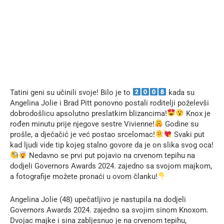
Tatini geni su učinili svoje! Bilo je to
kada su
Angelina Jolie i Brad Pitt ponovno postali roditelji poželevši
dobrodošlicu apsolutno preslatkim blizancima!
Knox je
rođen minutu prije njegove sestre Vivienne!
Godine su
prošle, a dječačić je već postao srcelomac!
Svaki put
kad ljudi vide tip kojeg stalno govore da je on slika svog oca!
Nedavno se prvi put pojavio na crvenom tepihu na
dodjeli Governors Awards 2024. zajedno sa svojom majkom,
a fotografije možete pronaći u ovom članku!
Angelina Jolie (48) upečatljivo je nastupila na dodjeli
Governors Awards 2024. zajedno sa svojim sinom Knoxom.
Dvojac majke i sina zabljesnuo je na crvenom tepihu,