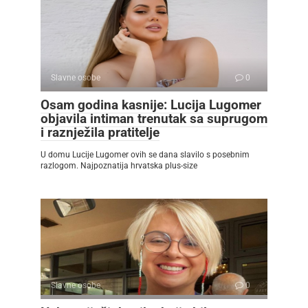
Slavne osobe
0
Osam godina kasnije: Lucija Lugomer
objavila intiman trenutak sa suprugom
i raznježila pratitelje
U domu Lucije Lugomer ovih se dana slavilo s posebnim
razlogom. Najpoznatija hrvatska plus-size
Slavne osobe
0