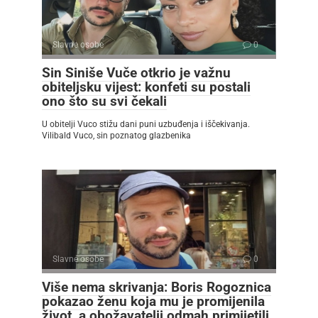
Slavne osobe
0
Sin Siniše Vuče otkrio je važnu
obiteljsku vijest: konfeti su postali
ono što su svi čekali
U obitelji Vuco stižu dani puni uzbuđenja i iščekivanja.
Vilibald Vuco, sin poznatog glazbenika
Slavne osobe
0
Više nema skrivanja: Boris Rogoznica
pokazao ženu koja mu je promijenila
život, a obožavatelji odmah primijetili