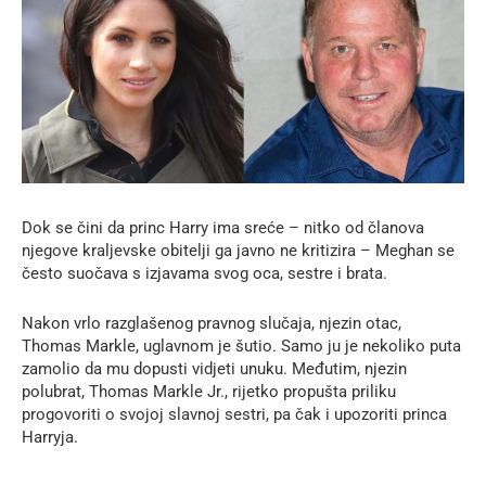
Dok se čini da princ Harry ima sreće – nitko od članova
njegove kraljevske obitelji ga javno ne kritizira – Meghan se
često suočava s izjavama svog oca, sestre i brata.
Nakon vrlo razglašenog pravnog slučaja, njezin otac,
Thomas Markle, uglavnom je šutio. Samo ju je nekoliko puta
zamolio da mu dopusti vidjeti unuku. Međutim, njezin
polubrat, Thomas Markle Jr., rijetko propušta priliku
progovoriti o svojoj slavnoj sestri, pa čak i upozoriti princa
Harryja.