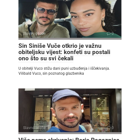
Slavne osobe
0
Sin Siniše Vuče otkrio je važnu
obiteljsku vijest: konfeti su postali
ono što su svi čekali
U obitelji Vuco stižu dani puni uzbuđenja i iščekivanja.
Vilibald Vuco, sin poznatog glazbenika
Slavne osobe
0