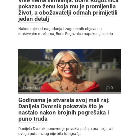
Više nema skrivanja: Boris Rogoznica
pokazao ženu koja mu je promijenila
život, a obožavatelji odmah primijetili
jedan detalj
Nakon mjeseci nagađanja i zagonetnih objava na
društvenim mrežama, Boris Rogoznica napokon je otkrio
Slavne osobe
0
Godinama je stvarala svoj mali raj:
Danijela Dvornik pokazala što je
nastalo nakon brojnih pogrešaka i
puno truda
Danijela Dvornik ponovno je privukla pažnju pratitelja, ali
ovoga puta razlog nije bila fotografija