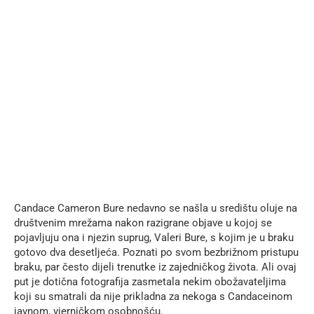
Candace Cameron Bure nedavno se našla u središtu oluje na
društvenim mrežama nakon razigrane objave u kojoj se
pojavljuju ona i njezin suprug, Valeri Bure, s kojim je u braku
gotovo dva desetljeća. Poznati po svom bezbrižnom pristupu
braku, par često dijeli trenutke iz zajedničkog života. Ali ovaj
put je dotična fotografija zasmetala nekim obožavateljima
koji su smatrali da nije prikladna za nekoga s Candaceinom
javnom, vjerničkom osobnošću.