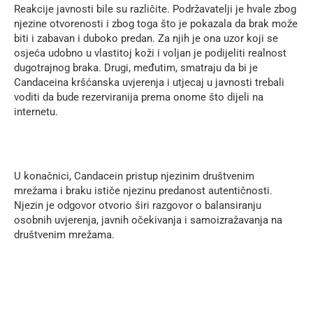
Reakcije javnosti bile su različite. Podržavatelji je hvale zbog
njezine otvorenosti i zbog toga što je pokazala da brak može
biti i zabavan i duboko predan. Za njih je ona uzor koji se
osjeća udobno u vlastitoj koži i voljan je podijeliti realnost
dugotrajnog braka. Drugi, međutim, smatraju da bi je
Candaceina kršćanska uvjerenja i utjecaj u javnosti trebali
voditi da bude rezerviranija prema onome što dijeli na
internetu.
U konačnici, Candacein pristup njezinim društvenim
mrežama i braku ističe njezinu predanost autentičnosti.
Njezin je odgovor otvorio širi razgovor o balansiranju
osobnih uvjerenja, javnih očekivanja i samoizražavanja na
društvenim mrežama.