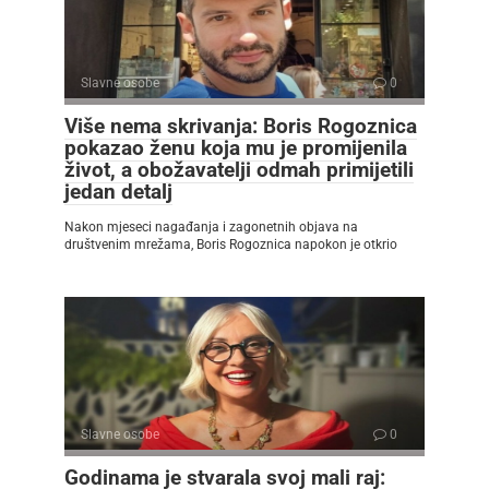
Slavne osobe
0
Više nema skrivanja: Boris Rogoznica
pokazao ženu koja mu je promijenila
život, a obožavatelji odmah primijetili
jedan detalj
Nakon mjeseci nagađanja i zagonetnih objava na
društvenim mrežama, Boris Rogoznica napokon je otkrio
Slavne osobe
0
Godinama je stvarala svoj mali raj: