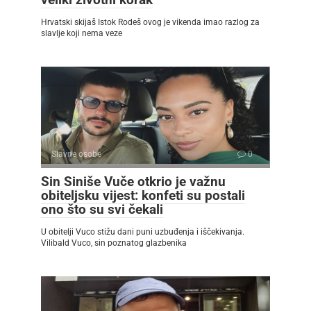
Hrvatski skijaš Istok Rodeš ovog je vikenda imao razlog za
slavlje koji nema veze
Slavne osobe
0
Sin Siniše Vuče otkrio je važnu
obiteljsku vijest: konfeti su postali
ono što su svi čekali
U obitelji Vuco stižu dani puni uzbuđenja i iščekivanja.
Vilibald Vuco, sin poznatog glazbenika