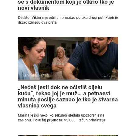
se s dokumentom koji je otkrio tko je
novi vlasnik
Direktor Viktor nije odmah pročitao poruku drugi put. Papir je
držao između dva prsta
Zanimljivo znati
0
„Nećeš jesti dok ne očistiš cijelu
kuću“, rekao joj je muž… a petnaest
minuta poslije saznao je tko je stvarna
vlasnica svega
Marina je još nekoliko sekundi gledala upozorenje na
zaslonu. Pokušaj prijenosa: 95.000. Račun primatelja