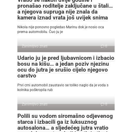
pronašao roditelje zaključane u štali…
a njegova supruga nije znala da
kamera iznad vrata još uvijek snima
Nikola nije ponovno pogledao Marinu dok je nosio oca
prema automobilu. Čuo ju je
Zanimljivo znati
0
Udario ju je pred ljubavnicom i izbacio
bosu na kišu… a jedan poziv njezinu
ocu do jutra je srušio cijelo njegovo
carstvo
Prvi crni automobil zaustavio se toliko naglo da je voda s
kolnika poškropila rub
Zanimljivo znati
0
Polili su vodom siromašno odjevenog
starca i izbacili ga iz luksuznog
autosalona… a sljedećeg jutra vratio