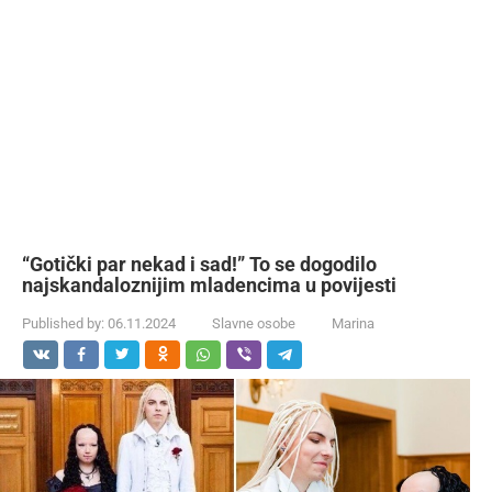
“Gotički par nekad i sad!” To se dogodilo
najskandaloznijim mladencima u povijesti
Published by:
06.11.2024
Slavne osobe
Marina