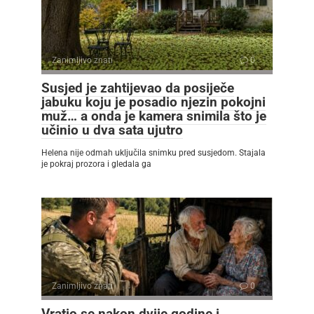
Zanimljivo znati
0
Susjed je zahtijevao da posiječe
jabuku koju je posadio njezin pokojni
muž… a onda je kamera snimila što je
učinio u dva sata ujutro
Helena nije odmah uključila snimku pred susjedom. Stajala
je pokraj prozora i gledala ga
Zanimljivo znati
0
Vratio se nakon dvije godine i