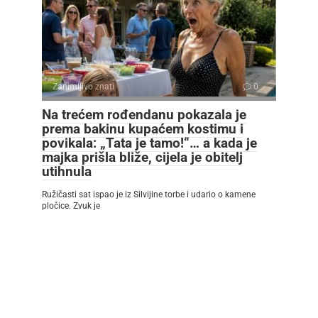
Zanimljivo znati
0
Na trećem rođendanu pokazala je
prema bakinu kupaćem kostimu i
povikala: „Tata je tamo!“… a kada je
majka prišla bliže, cijela je obitelj
utihnula
Ružičasti sat ispao je iz Silvijine torbe i udario o kamene
pločice. Zvuk je