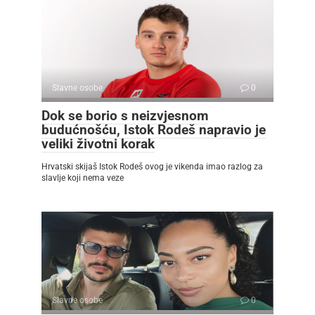
Slavne osobe
0
Dok se borio s neizvjesnom
budućnošću, Istok Rodeš napravio je
veliki životni korak
Hrvatski skijaš Istok Rodeš ovog je vikenda imao razlog za
slavlje koji nema veze
Slavne osobe
0