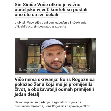
Sin Siniše Vuče otkrio je važnu
obiteljsku vijest: konfeti su postali
ono što su svi čekali
U obitelji Vuco stižu dani puni uzbuđenja i iščekivanja.
Vilibald Vuco, sin poznatog glazbenika
Slavne osobe
0
Više nema skrivanja: Boris Rogoznica
pokazao ženu koja mu je promijenila
život, a obožavatelji odmah primijetili
jedan detalj
Nakon mjeseci nagađanja i zagonetnih objava na
društvenim mrežama, Boris Rogoznica napokon je otkrio