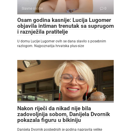
Slavne osobe
0
Osam godina kasnije: Lucija Lugomer
objavila intiman trenutak sa suprugom
i raznježila pratitelje
U domu Lucije Lugomer ovih se dana slavilo s posebnim
razlogom. Najpoznatija hrvatska plus-size
Slavne osobe
0
Nakon riječi da nikad nije bila
zadovoljnija sobom, Danijela Dvornik
pokazala figuru u bikiniju
Danijela Dvornik posljednjih je godina napravila velike