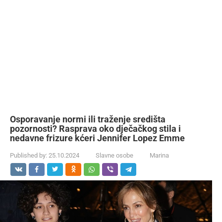
Osporavanje normi ili traženje središta
pozornosti? Rasprava oko dječačkog stila i
nedavne frizure kćeri Jennifer Lopez Emme
Published by:
25.10.2024
Slavne osobe
Marina