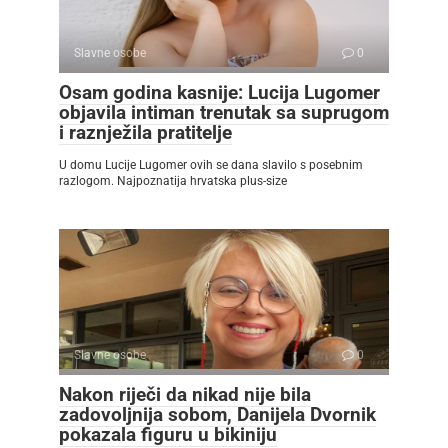
Slavne osobe
0
Osam godina kasnije: Lucija Lugomer
objavila intiman trenutak sa suprugom
i raznježila pratitelje
U domu Lucije Lugomer ovih se dana slavilo s posebnim
razlogom. Najpoznatija hrvatska plus-size
Slavne osobe
0
Nakon riječi da nikad nije bila
zadovoljnija sobom, Danijela Dvornik
pokazala figuru u bikiniju