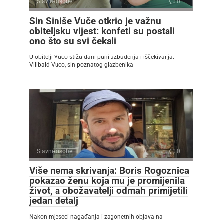
Slavne osobe
0
Sin Siniše Vuče otkrio je važnu
obiteljsku vijest: konfeti su postali
ono što su svi čekali
U obitelji Vuco stižu dani puni uzbuđenja i iščekivanja.
Vilibald Vuco, sin poznatog glazbenika
Slavne osobe
0
Više nema skrivanja: Boris Rogoznica
pokazao ženu koja mu je promijenila
život, a obožavatelji odmah primijetili
jedan detalj
Nakon mjeseci nagađanja i zagonetnih objava na